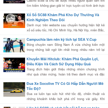
Casino sc88 là chủ đề được nhiều người quan tâm khi
tìm kiếm không gian giải trí trực tuyến có hình ảnh trực
quan và nhiều lựa chọn bàn chơi. Dữ liệu do website tự
Xổ Số SC88 Khám Phá Kho Dự Thưởng Và
giới […]
Kinh Nghiệm Theo Dõi
Danh mục trên website sau chuyển hướng hiện liệt kê
xổ số siêu tốc, Hồ Chí Minh Vip, Hà Nội Vip, miền Bắc,
miền Nam, miền Trung, Lotto và Mega 6/45. Tuy nhiên,
Campuchia làm nên kỳ tích tại SEA V.Cup
người dùng […]
Bóng chuyền nam Đông Nam Á vừa chứng kiến một
trong những bất ngờ lớn nhất trong nhiều năm trở lại
đây khi tuyển Campuchia xuất sắc đánh bại Indonesia
Khuyến Mãi Hitclub: Khám Phá Quyền Lợi,
để giành chức vô địch […]
Điều Kiện Và Cách Sử Dụng Hiệu Quả
Trang đích hiện giới thiệu những nhóm chương trình
như quà chào mừng, hoàn trả theo danh mục và đặc
quyền dành cho thành viên nhiều cấp độ. Mỗi nội dung
Đua Xe Socolive TV Có Gì Hấp Dẫn Người Mê
có thể sở hữu […]
Tốc Độ?
Đua xe luôn tạo sức hút nhờ tốc độ, chiến thuật và
những khoảnh khắc bứt phá chỉ trong vài giây. Khi
người dùng tìm đến trực tiếp Socolive TV, nhu cầu