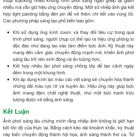
thuật stacking nhiều khung hình phơi sáng ngắn ghép lại giảm
nhiễu mà vẫn giữ hiệu ứng chuyển động. Một số nhiếp ảnh gia kết
hợp light painting bằng đèn pin để vẽ thêm chi tiết vào vùng tối.
Các phương pháp sáng tạo phổ biến bao gồm:
Khi sử dụng ống kính zoom và thay đổi tiêu cự trong quá
trình phơi sáng, người chụp có thể tạo ra hiệu ứng phóng to
độc đáo như đang lao vào tâm điểm bức ảnh. Kỹ thuật này
mang đến cảm giác chuyển động mạnh mẽ, khiến ảnh phơi
sáng lâu trở nên sinh động và ấn tượng hơn.
Kết hợp nhiều lần phơi sáng chồng lớp để tạo cảnh ngày
đêm trong một khung hình.
Khi áp dụng kính lọc màu các vệt sáng sẽ chuyển hóa thành
những dải màu rực rỡ và huyền ảo. Hiệu ứng này giúp bức
ảnh mang đậm chất nghệ thuật, như một bức tranh trừu
tượng được vẽ bằng ánh sáng.
Kết Luận
Ảnh phơi sáng lâu chứng minh rằng nhiếp ảnh không bị giới hạn
bởi tốc độ của thực tại. Bằng cách kéo dài khoảnh khắc, kỹ thuật
này biến chuyển động thành hội họa, ánh sáng thành thơ ca. Từ