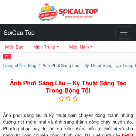
SoiCau.Top
Miền Bắc
Miền Trung
Miền Nam
Vip
sunwin
•
link tải sunwin
•
hitclub
Trang chủ
Blog
Ảnh Phơi Sáng Lâu – Kỹ Thuật Sáng Tạo Trong 
Ảnh Phơi Sáng Lâu – Kỹ Thuật Sáng Tạo
Trong Bóng Tối
Ảnh phơi sáng lâu là kỹ thuật biến chuyển động thành những
đường nét mềm mại và ánh sáng thành dòng chảy huyền ảo.
Phương pháp này đòi hỏi sự kiên nhẫn, hiểu rõ thiết bị và khả
năng dự đoán chuyển động chính xác. Bài viết dưới đây
bet88