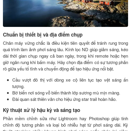
Chuẩn bị thiết bị và địa điểm chụp
Chân máy vững chắc là điều kiện tiên quyết để tránh rung trong
quá trình làm ảnh phơi sáng lâu. Kính lọc ND giúp giảm sáng, kéo
dài thời gian chụp ngay cả ban ngày, trong khi remote hoặc hẹn
giờ ngăn rung khi bấm máy. Hãy chọn địa điểm có sự tương phản
rõ giữa yếu tố tĩnh và chuyển động để tạo hiệu ứng nổi bật.
Cầu vượt đô thị với dòng xe cộ liên tục tạo vệt sáng ấn
tượng.
Bờ biển nơi sóng vỗ biến thành lớp sương mù mịn màng.
Đài quan sát thiên văn cho hiệu ứng star trail hoàn hảo.
Kỹ thuật xử lý hậu kỳ và sáng tạo
Phần mềm chỉnh sửa như Lightroom hay Photoshop giúp tinh
chỉnh độ tương phản và loại bỏ nhiễu hạt từ phơi sáng dài. Kỹ