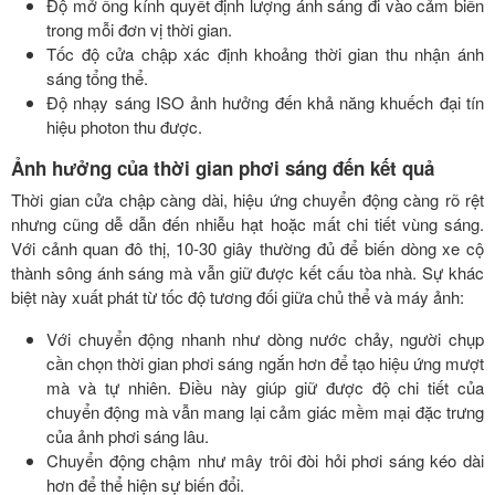
Độ mở ống kính quyết định lượng ánh sáng đi vào cảm biến
trong mỗi đơn vị thời gian.
Tốc độ cửa chập xác định khoảng thời gian thu nhận ánh
sáng tổng thể.
Độ nhạy sáng ISO ảnh hưởng đến khả năng khuếch đại tín
hiệu photon thu được.
Ảnh hưởng của thời gian phơi sáng đến kết quả
Thời gian cửa chập càng dài, hiệu ứng chuyển động càng rõ rệt
nhưng cũng dễ dẫn đến nhiễu hạt hoặc mất chi tiết vùng sáng.
Với cảnh quan đô thị, 10-30 giây thường đủ để biến dòng xe cộ
thành sông ánh sáng mà vẫn giữ được kết cấu tòa nhà. Sự khác
biệt này xuất phát từ tốc độ tương đối giữa chủ thể và máy ảnh:
Với chuyển động nhanh như dòng nước chảy, người chụp
cần chọn thời gian phơi sáng ngắn hơn để tạo hiệu ứng mượt
mà và tự nhiên. Điều này giúp giữ được độ chi tiết của
chuyển động mà vẫn mang lại cảm giác mềm mại đặc trưng
của ảnh phơi sáng lâu.
Chuyển động chậm như mây trôi đòi hỏi phơi sáng kéo dài
hơn để thể hiện sự biến đổi.