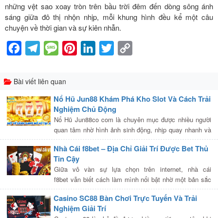
những vệt sao xoay tròn trên bầu trời đêm đến dòng sông ánh
sáng giữa đô thị nhộn nhịp, mỗi khung hình đều kể một câu
chuyện về thời gian và sự kiên nhẫn.
Facebook
Telegram
Message
Pinterest
LinkedIn
Twitter
Copy
Link
Bài viết liên quan
Nổ Hũ Jun88 Khám Phá Kho Slot Và Cách Trải
Nghiệm Chủ Động
Nổ Hũ Jun88co com là chuyên mục được nhiều người
quan tâm nhờ hình ảnh sinh động, nhịp quay nhanh và
hệ thống tính năng đa dạng. Mỗi trò chơi thường xây
Nhà Cái f8bet – Địa Chỉ Giải Trí Được Bet Thủ
dựng một chủ đề […]
Tin Cậy
Giữa vô vàn sự lựa chọn trên internet, nhà cái
f8bet vẫn biết cách làm mình nổi bật nhờ một bản sắc
thương hiệu không thể trộn lẫn. Tinh thần hiện đại,
Casino SC88 Bàn Chơi Trực Tuyến Và Trải
phóng khoáng nhưng lại […]
Nghiệm Giải Trí