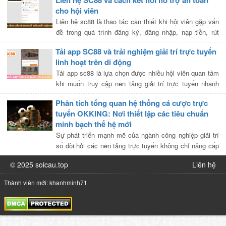
Liên hệ SC88 và cách kết nối hỗ trợ an toàn
thường không chỉ […]
cho hội viên
Liên hệ sc88 là thao tác cần thiết khi hội viên gặp vấn
đề trong quá trình đăng ký, đăng nhập, nạp tiền, rút
tiền, nhận khuyến mãi hoặc trải nghiệm các chuyên
Tải app SC88 và trải nghiệm giải trí trực tuyến
mục giải trí trực […]
linh hoạt trên di động
Tải app sc88 là lựa chọn được nhiều hội viên quan tâm
khi muốn truy cập nền tảng giải trí trực tuyến nhanh
hơn, ổn định hơn và thuận tiện hơn so với trình duyệt
Phân tích tổng quan hệ thống cá cược trực
thông thường. […]
tuyến OKKING: Nơi thiết lập các tiêu chuẩn
minh bạch thế hệ mới
Sự phát triển mạnh mẽ của ngành công nghiệp giải trí
số đòi hỏi các nền tảng trực tuyến không chỉ nâng cấp
về mặt giao diện mà còn phải chuẩn hóa toàn diện về
© 2025 soicau.top
Liên hệ
[…]
Thành viên mới: khanhminh71