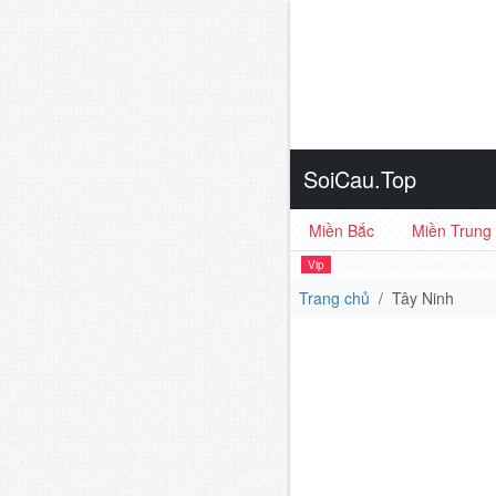
SoiCau.Top
Miền Bắc
Miền Trung
Vip
sunwin
•
link tải sunwin
•
hitclub
Trang chủ
Tây Ninh