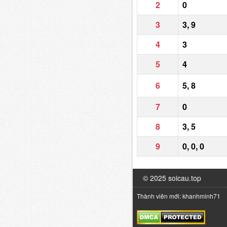
2
0
3
3, 9
4
3
5
4
6
5, 8
7
0
8
3, 5
9
0, 0, 0
© 2025 soicau.top
Thành viên mới: khanhminh71