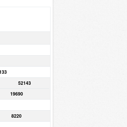
133
52143
19690
8220