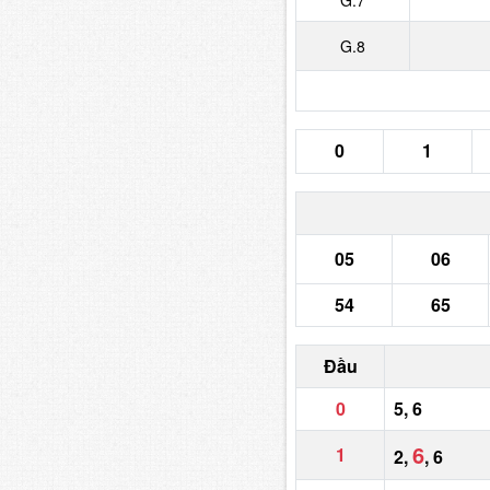
G.8
0
1
05
06
54
65
Đầu
0
5, 6
6
1
2,
, 6