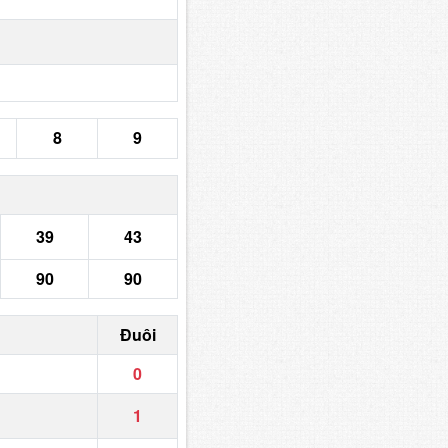
8
9
39
43
90
90
Đuôi
0
1