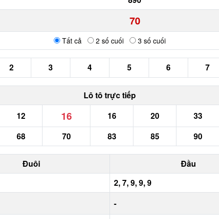
70
Tất cả
2 số cuối
3 số cuối
2
3
4
5
6
7
Lô tô trực tiếp
16
12
16
20
33
68
70
83
85
90
Đuôi
Đầu
2, 7, 9, 9, 9
-