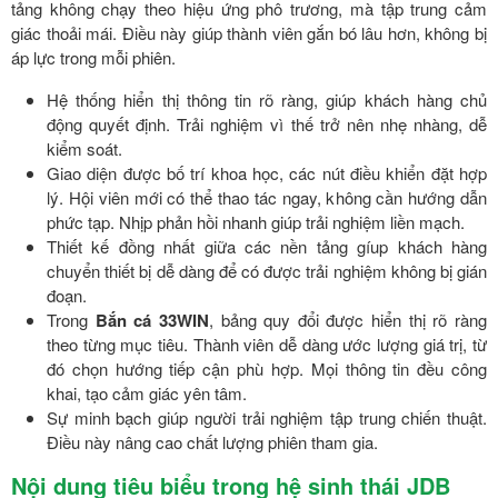
tảng không chạy theo hiệu ứng phô trương, mà tập trung cảm
giác thoải mái. Điều này giúp thành viên gắn bó lâu hơn, không bị
áp lực trong mỗi phiên.
Hệ thống hiển thị thông tin rõ ràng, giúp khách hàng chủ
động quyết định. Trải nghiệm vì thế trở nên nhẹ nhàng, dễ
kiểm soát.
Giao diện được bố trí khoa học, các nút điều khiển đặt hợp
lý. Hội viên mới có thể thao tác ngay, không cần hướng dẫn
phức tạp. Nhịp phản hồi nhanh giúp trải nghiệm liền mạch.
Thiết kế đồng nhất giữa các nền tảng gíup khách hàng
chuyển thiết bị dễ dàng để có được trải nghiệm không bị gián
đoạn.
Trong
Bắn cá 33WIN
, bảng quy đổi được hiển thị rõ ràng
theo từng mục tiêu. Thành viên dễ dàng ước lượng giá trị, từ
đó chọn hướng tiếp cận phù hợp. Mọi thông tin đều công
khai, tạo cảm giác yên tâm.
Sự minh bạch giúp người trải nghiệm tập trung chiến thuật.
Điều này nâng cao chất lượng phiên tham gia.
Nội dung tiêu biểu trong hệ sinh thái JDB