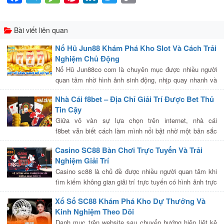
Link
Bài viết liên quan
Nổ Hũ Jun88 Khám Phá Kho Slot Và Cách Trải
Nghiệm Chủ Động
Nổ Hũ Jun88co com là chuyên mục được nhiều người
quan tâm nhờ hình ảnh sinh động, nhịp quay nhanh và
hệ thống tính năng đa dạng. Mỗi trò chơi thường xây
Nhà Cái f8bet – Địa Chỉ Giải Trí Được Bet Thủ
dựng một chủ đề […]
Tin Cậy
Giữa vô vàn sự lựa chọn trên internet, nhà cái
f8bet vẫn biết cách làm mình nổi bật nhờ một bản sắc
thương hiệu không thể trộn lẫn. Tinh thần hiện đại,
Casino SC88 Bàn Chơi Trực Tuyến Và Trải
phóng khoáng nhưng lại […]
Nghiệm Giải Trí
Casino sc88 là chủ đề được nhiều người quan tâm khi
tìm kiếm không gian giải trí trực tuyến có hình ảnh trực
quan và nhiều lựa chọn bàn chơi. Dữ liệu do website tự
Xổ Số SC88 Khám Phá Kho Dự Thưởng Và
giới […]
Kinh Nghiệm Theo Dõi
Danh mục trên website sau chuyển hướng hiện liệt kê