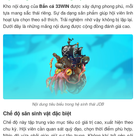
Kho nội dung của
Bắn cá 33WIN
được xây dựng phong phú, mỗi
tựa mang sắc thái riêng. Sự đa dạng sản phẩm giúp hội viên linh
hoạt lựa chọn theo sở thích. Trải nghiệm nhờ vậy không bị lặp lại.
Dưới đây là những mảng nội dung được cộng đồng đánh giá cao.
Nội dung tiêu biểu trong hệ sinh thái JDB
Chế độ săn sinh vật đặc biệt
Chế độ này tập trung vào mục tiêu có giá trị cao, xuất hiện theo
chu kỳ. Hội viên cần quan sát quỹ đạo, chọn thời điểm phù hợp.
Nhịp độ vừa phải giúp giữ sự tập trung. Không khí trở nên sôi