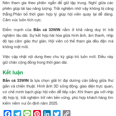
Nên tham gia theo phiên ngắn để giữ tập trung. Nghỉ giữa các
phiên giúp tái tạo năng lượng. Trải nghiệm nhờ vậy không bị căng
thẳng.Phân bổ thời gian hợp lý giúp hội viên quay lại dễ dàng.
Cảm xúc luôn tích cực.
Điểm mạnh của
Bắn cá 33WIN
nằm ở khả năng duy trì trải
nghiệm lâu dài. Sự kết hợp hài hòa giữa hình ảnh, âm thanh, nhịp
độ tạo cảm giác thư giãn. Hội viên có thể tham gia đều đặn mà
không mệt mỏi.
Việc cập nhật nội dung theo chu kỳ giúp trò luôn mới. Điều này
giữ chân cộng đồng trong thời gian dài.
Kết luận
Bắn cá 33WIN
là lựa chọn giải trí đại dương cân bằng giữa thư
giãn và chiến thuật. Hình ảnh 3D sống động, giao diện trực quan,
cơ chế minh bạch giúp hội viên dễ tiếp cận. Khi tham gia với nhịp
độ hợp lý, trải nghiệm trở nên bền vững, phù hợp khách hàng tìm
kiếm niềm vui ổn định năm 2025.
Facebook
Telegram
Message
Pinterest
LinkedIn
Twitter
Copy