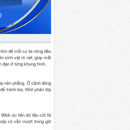
hìn để mỗi cú lia nòng đều
 sinh vật rõ nét, giúp mắt
n đạn ở từng khung hình.
lớp nền phẳng. Ở cảnh đông
để tránh lóa. Nhờ phân lớp
99ok ưu tiên dữ liệu cốt lõi
 bóp cò vẫn mượt trong giờ