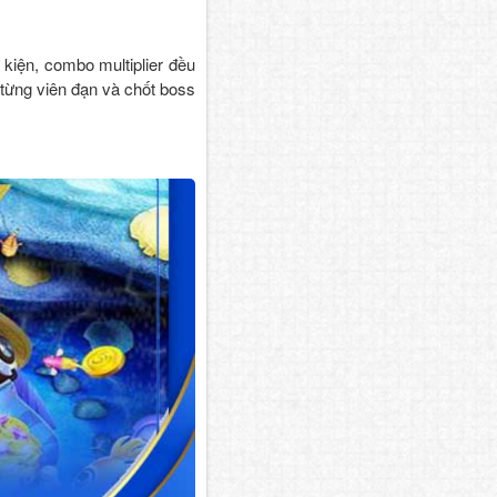
 kiện, combo multiplier đều
 từng viên đạn và chốt boss