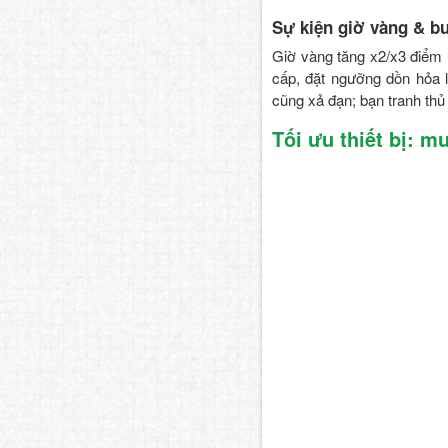
Sự kiện giờ vàng & buf
Giờ vàng tăng x2/x3 điểm h
cấp, đặt ngưỡng dồn hỏa 
cũng xả đạn; bạn tranh th
Tối ưu thiết bị: m