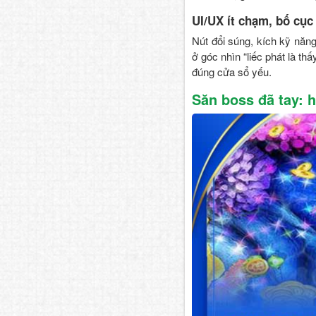
UI/UX ít chạm, bố cục
Nút đổi súng, kích kỹ năng
ở góc nhìn “liếc phát là t
đúng cửa sổ yếu.
Săn boss đã tay: 