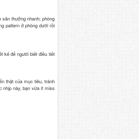
 săn thưởng nhanh; phòng
 pattern ở phòng dưới rồi
ết kế để người biết điều tiết
n thật của mục tiêu, tránh
c nhịp này, bạn vừa ít miss