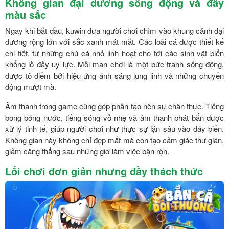
Không gian đại dương sống động và đầy
màu sắc
Ngay khi bắt đầu, kuwin đưa người chơi chìm vào khung cảnh đại
dương rộng lớn với sắc xanh mát mắt. Các loài cá được thiết kế
chi tiết, từ những chú cá nhỏ linh hoạt cho tới các sinh vật biển
khổng lồ đầy uy lực. Mỗi màn chơi là một bức tranh sống động,
được tô điểm bởi hiệu ứng ánh sáng lung linh và những chuyển
động mượt mà.
Âm thanh trong game cũng góp phần tạo nên sự chân thực. Tiếng
bong bóng nước, tiếng sóng vỗ nhẹ và âm thanh phát bắn được
xử lý tinh tế, giúp người chơi như thực sự lặn sâu vào đáy biển.
Không gian này không chỉ đẹp mắt mà còn tạo cảm giác thư giãn,
giảm căng thẳng sau những giờ làm việc bận rộn.
Lối chơi đơn giản nhưng đầy thách thức