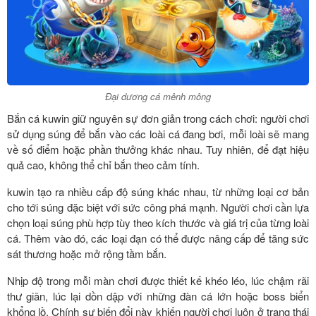
Đại dương cá mênh mông
Bắn cá kuwin giữ nguyên sự đơn giản trong cách chơi: người chơi
sử dụng súng để bắn vào các loài cá đang bơi, mỗi loài sẽ mang
về số điểm hoặc phần thưởng khác nhau. Tuy nhiên, để đạt hiệu
quả cao, không thể chỉ bắn theo cảm tính.
kuwin tạo ra nhiều cấp độ súng khác nhau, từ những loại cơ bản
cho tới súng đặc biệt với sức công phá mạnh. Người chơi cần lựa
chọn loại súng phù hợp tùy theo kích thước và giá trị của từng loài
cá. Thêm vào đó, các loại đạn có thể được nâng cấp để tăng sức
sát thương hoặc mở rộng tầm bắn.
Nhịp độ trong mỗi màn chơi được thiết kế khéo léo, lúc chậm rãi
thư giãn, lúc lại dồn dập với những đàn cá lớn hoặc boss biển
khổng lồ. Chính sự biến đổi này khiến người chơi luôn ở trạng thái