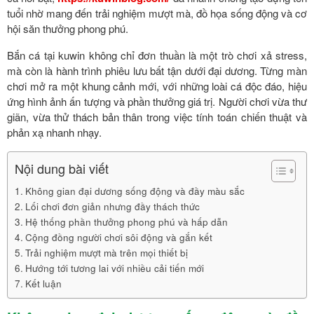
tuổi nhờ mang đến trải nghiệm mượt mà, đồ họa sống động và cơ
hội săn thưởng phong phú.
Bắn cá tại kuwin không chỉ đơn thuần là một trò chơi xả stress,
mà còn là hành trình phiêu lưu bất tận dưới đại dương. Từng màn
chơi mở ra một khung cảnh mới, với những loài cá độc đáo, hiệu
ứng hình ảnh ấn tượng và phần thưởng giá trị. Người chơi vừa thư
giãn, vừa thử thách bản thân trong việc tính toán chiến thuật và
phản xạ nhanh nhạy.
Nội dung bài viết
Không gian đại dương sống động và đầy màu sắc
Lối chơi đơn giản nhưng đầy thách thức
Hệ thống phần thưởng phong phú và hấp dẫn
Cộng đồng người chơi sôi động và gắn kết
Trải nghiệm mượt mà trên mọi thiết bị
Hướng tới tương lai với nhiều cải tiến mới
Kết luận