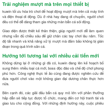
Trải nghiệm mượt mà trên mọi thiết bị
kuwin tối ưu hóa trò chơi để hoạt động mượt mà trên cả máy tính
và điện thoại di động. Dù ở nhà hay đang di chuyển, người chơi
đều có thể dễ dàng tham gia những màn bắn cá sôi động.
Giao diện được thiết kế thân thiện, giúp người mới dễ làm quen
nhưng vẫn đủ chiều sâu để giữ chân các tay chơi lâu năm. Tốc
độ tải nhanh và khả năng xử lý mượt mà đảm bảo không bị gián
đoạn trong quá trình săn cá.
Hướng tới tương lai với nhiều cải tiến mới
Không dừng lại ở những gì đã có, kuwin đang lên kế hoạch bổ
sung thêm nhiều loại cá mới, boss độc đáo và chế độ chơi phong
phú hơn. Công nghệ thực tế ảo cũng đang được nghiên cứu để
đưa người chơi vào một không gian đại dương chân thực hơn
nữa.
Bên cạnh đó, các giải đấu bắn cá quy mô lớn với phần thưởng
hấp dẫn sẽ tiếp tục được tổ chức, mang đến cơ hội tranh tài và
giao lưu cho cộng đồng. Với những định hướng này, cuộc phiêu