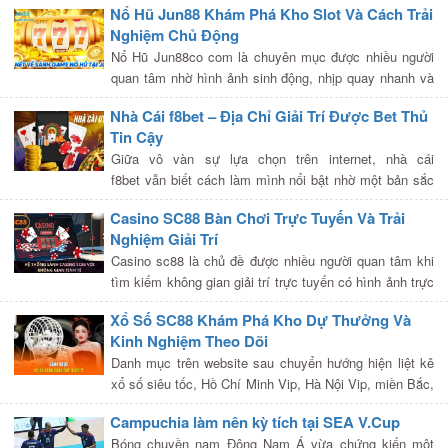
Nổ Hũ Jun88 Khám Phá Kho Slot Và Cách Trải
Nghiệm Chủ Động
Nổ Hũ Jun88co com là chuyên mục được nhiều người
quan tâm nhờ hình ảnh sinh động, nhịp quay nhanh và
hệ thống tính năng đa dạng. Mỗi trò chơi thường xây
Nhà Cái f8bet – Địa Chỉ Giải Trí Được Bet Thủ
dựng một chủ đề […]
Tin Cậy
Giữa vô vàn sự lựa chọn trên internet, nhà cái
f8bet vẫn biết cách làm mình nổi bật nhờ một bản sắc
thương hiệu không thể trộn lẫn. Tinh thần hiện đại,
Casino SC88 Bàn Chơi Trực Tuyến Và Trải
phóng khoáng nhưng lại […]
Nghiệm Giải Trí
Casino sc88 là chủ đề được nhiều người quan tâm khi
tìm kiếm không gian giải trí trực tuyến có hình ảnh trực
quan và nhiều lựa chọn bàn chơi. Dữ liệu do website tự
Xổ Số SC88 Khám Phá Kho Dự Thưởng Và
giới […]
Kinh Nghiệm Theo Dõi
Danh mục trên website sau chuyển hướng hiện liệt kê
xổ số siêu tốc, Hồ Chí Minh Vip, Hà Nội Vip, miền Bắc,
miền Nam, miền Trung, Lotto và Mega 6/45. Tuy nhiên,
Campuchia làm nên kỳ tích tại SEA V.Cup
người dùng […]
Bóng chuyền nam Đông Nam Á vừa chứng kiến một