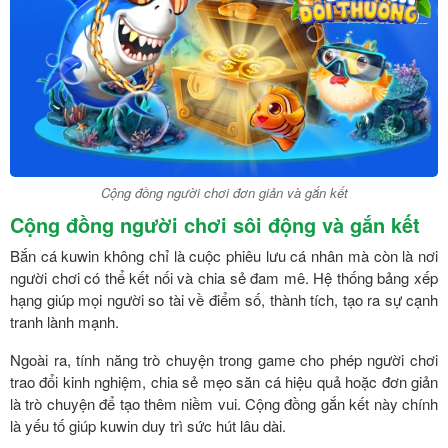
Cộng đồng người chơi đơn giản và gắn kết
Cộng đồng người chơi sôi động và gắn kết
Bắn cá kuwin không chỉ là cuộc phiêu lưu cá nhân mà còn là nơi
người chơi có thể kết nối và chia sẻ đam mê. Hệ thống bảng xếp
hạng giúp mọi người so tài về điểm số, thành tích, tạo ra sự cạnh
tranh lành mạnh.
Ngoài ra, tính năng trò chuyện trong game cho phép người chơi
trao đổi kinh nghiệm, chia sẻ mẹo săn cá hiệu quả hoặc đơn giản
là trò chuyện để tạo thêm niềm vui. Cộng đồng gắn kết này chính
là yếu tố giúp kuwin duy trì sức hút lâu dài.