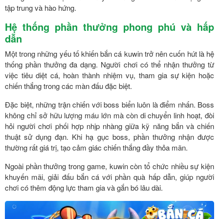
tập trung và hào hứng.
Hệ thống phần thưởng phong phú và hấp
dẫn
Một trong những yếu tố khiến bắn cá kuwin trở nên cuốn hút là hệ
thống phần thưởng đa dạng. Người chơi có thể nhận thưởng từ
việc tiêu diệt cá, hoàn thành nhiệm vụ, tham gia sự kiện hoặc
chiến thắng trong các màn đấu đặc biệt.
Đặc biệt, những trận chiến với boss biển luôn là điểm nhấn. Boss
không chỉ sở hữu lượng máu lớn mà còn di chuyển linh hoạt, đòi
hỏi người chơi phối hợp nhịp nhàng giữa kỹ năng bắn và chiến
thuật sử dụng đạn. Khi hạ gục boss, phần thưởng nhận được
thường rất giá trị, tạo cảm giác chiến thắng đầy thỏa mãn.
Ngoài phần thưởng trong game, kuwin còn tổ chức nhiều sự kiện
khuyến mãi, giải đấu bắn cá với phần quà hấp dẫn, giúp người
chơi có thêm động lực tham gia và gắn bó lâu dài.