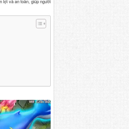
 lợi và an toàn, giúp người