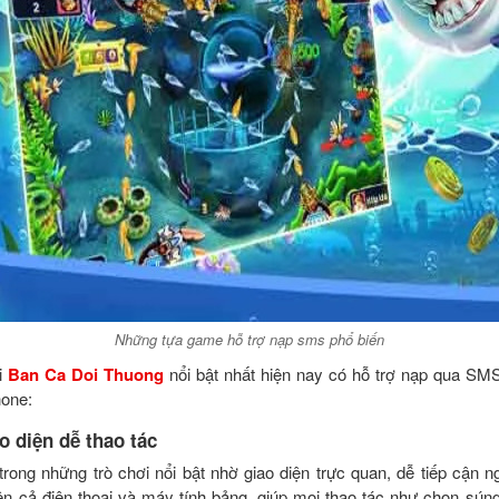
Những tựa game hỗ trợ nạp sms phổ biến
i
Ban Ca Doi Thuong
nổi bật nhất hiện nay có hỗ trợ nạp qua SM
hone:
o diện dễ thao tác
trong những trò chơi nổi bật nhờ giao diện trực quan, dễ tiếp cận n
rên cả điện thoại và máy tính bảng, giúp mọi thao tác như chọn sún