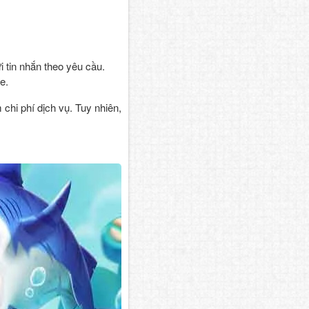
i tin nhắn theo yêu cầu.
e.
hi phí dịch vụ. Tuy nhiên,