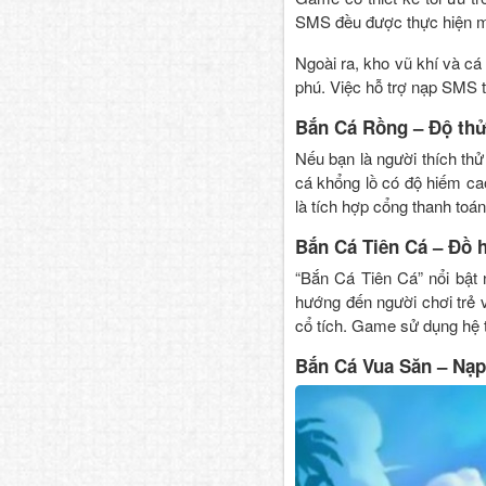
SMS đều được thực hiện 
Ngoài ra, kho vũ khí và c
phú. Việc hỗ trợ nạp SMS t
Bắn Cá Rồng – Độ thử
Nếu bạn là người thích th
cá khổng lồ có độ hiếm ca
là tích hợp cổng thanh to
Bắn Cá Tiên Cá – Đồ h
“Bắn Cá Tiên Cá” nổi bật
hướng đến người chơi trẻ 
cổ tích. Game sử dụng hệ 
Bắn Cá Vua Săn – Nạp