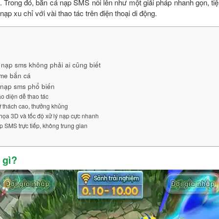
. Trong đó, bắn cá nạp SMS nổi lên như một giải pháp nhanh gọn, tiện
nạp xu chỉ với vài thao tác trên điện thoại di động.
 nạp sms không phải ai cũng biết
me bắn cá
 nạp sms phổ biến
o diện dễ thao tác
 thách cao, thưởng khủng
ọa 3D và tốc độ xử lý nạp cực nhanh
SMS trực tiếp, không trung gian
 gì?