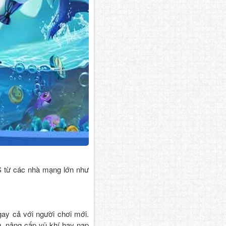
S từ các nhà mạng lớn như
gay cả với người chơi mới.
g, nâng cấp vũ khí hay nạp