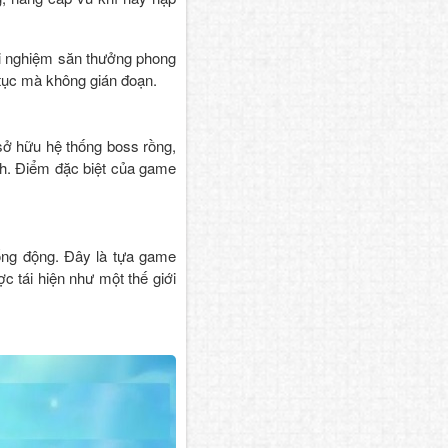
ải nghiệm săn thưởng phong
 tục mà không gián đoạn.
sở hữu hệ thống boss rồng,
nh. Điểm đặc biệt của game
ống động. Đây là tựa game
 tái hiện như một thế giới