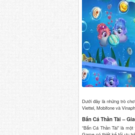
Dưới đây là những trò chơ
Viettel, Mobifone và Vinap
Bắn Cá Thần Tài – Gia
“Bắn Cá Thần Tài” là một 
Game có thiết kế tối ưu t