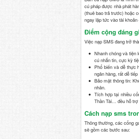
cú pháp được nhà phát hành
(thuê bao trả trước) hoặc 
ngay lập tức vào tài khoản
Điểm cộng đáng gi
Việc nạp SMS đang trở thà
Nhanh chóng và tiện l
cú nhắn tin, cực kỳ ti
Phổ biến và dễ thực 
ngân hàng, rất dễ tiế
Bảo mật thông tin: Khô
nhân.
Tích hợp tại nhiều 
Thần Tài… đều hỗ trợ 
Cách nạp sms tro
Thông thường, các cổng ga
sẽ gồm các bước sau: