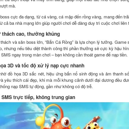
mượt mà.
á boss cực đa dạng, từ cá vàng, cá mập đến rồng vàng, mang đến tr
ừ cả ba nhà mạng lớn giúp người chơi dễ dàng duy trì cuộc chơi liên
 thách cao, thưởng khủng
ử thách và săn boss lớn, “Bắn Cá Rồng” là lựa chọn lý tưởng. Game 
o, nhưng nếu tiêu diệt thành công thì phần thưởng sẽ cực kỳ hậu hĩ
án SMS ngay trong màn chơi – bạn không cần thoát game để nạp tiền.
ọa 3D và tốc độ xử lý nạp cực nhanh
 nhờ đồ họa 3D sắc nét, hiệu ứng bắn nổ sinh động và âm thanh s
và yêu thích cái đẹp, khi mà mỗi khung cảnh dưới đại dương đều được
thống nạp SMS tự động, gần như không có độ trễ.
 SMS trực tiếp, không trung gian