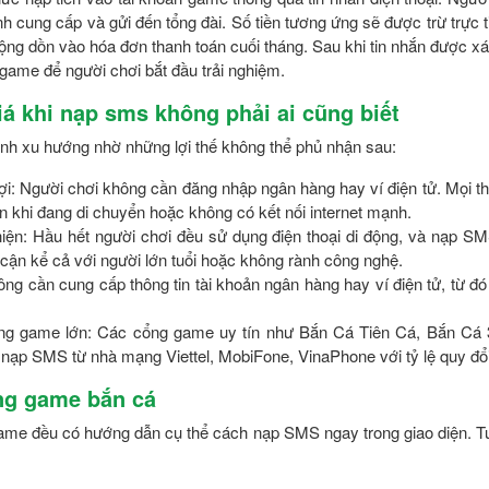
 cung cấp và gửi đến tổng đài. Số tiền tương ứng sẽ được trừ trực ti
cộng dồn vào hóa đơn thanh toán cuối tháng. Sau khi tin nhắn được x
 game để người chơi bắt đầu trải nghiệm.
á khi nạp sms không phải ai cũng biết
nh xu hướng nhờ những lợi thế không thể phủ nhận sau:
ợi: Người chơi không cần đăng nhập ngân hàng hay ví điện tử. Mọi tha
ện khi đang di chuyển hoặc không có kết nối internet mạnh.
hiện: Hầu hết người chơi đều sử dụng điện thoại di động, và nạp S
p cận kể cả với người lớn tuổi hoặc không rành công nghệ.
ng cần cung cấp thông tin tài khoản ngân hàng hay ví điện tử, từ đó 
cổng game lớn: Các cổng game uy tín như Bắn Cá Tiên Cá, Bắn C
nạp SMS từ nhà mạng Viettel, MobiFone, VinaPhone với tỷ lệ quy đổi
ng game bắn cá
me đều có hướng dẫn cụ thể cách nạp SMS ngay trong giao diện. Tuy