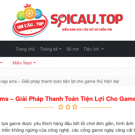
Trang chủ
Thống kê
Sổ mơ
Tiện ích
Miền Nam
nạp sms – Giải pháp thanh toán tiện lợi cho game thủ hiện đại
ms – Giải Pháp Thanh Toán Tiện Lợi Cho Game
 tựa game được yêu thích hàng đầu bởi lối chơi đơn giản, hình ản
 triển không ngừng của công nghệ, các cổng game ngày càng cải t