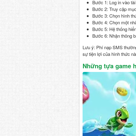
Bước 1: Log in vào tà
Bước 2: Truy cập mục 
Bước 3: Chọn hình t
Bước 4: Chọn một nh
Bước 5: Hệ thống hiển
Bước 6: Nhận thông b
Lưu ý: Phí nạp SMS thường
sự tiện lợi của hình thức n
Những tựa game h