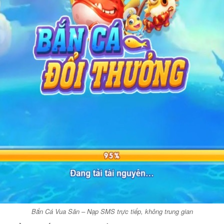
Bắn Cá Vua Săn – Nạp SMS trực tiếp, không trung gian