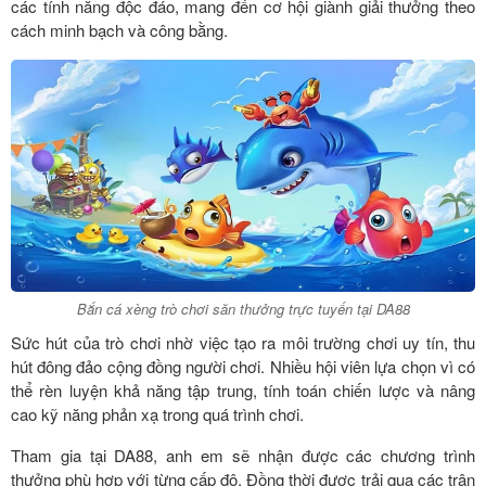
các tính năng độc đáo, mang đến cơ hội giành giải thưởng theo
cách minh bạch và công bằng.
Bắn cá xèng trò chơi săn thưởng trực tuyến tại DA88
Sức hút của trò chơi nhờ việc tạo ra môi trường chơi uy tín, thu
hút đông đảo cộng đồng người chơi. Nhiều hội viên lựa chọn vì có
thể rèn luyện khả năng tập trung, tính toán chiến lược và nâng
cao kỹ năng phản xạ trong quá trình chơi.
Tham gia tại DA88, anh em sẽ nhận được các chương trình
thưởng phù hợp với từng cấp độ. Đồng thời được trải qua các trận