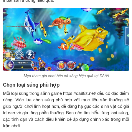
Mẹo tham gia chơi bắn cá xèng hiệu quả tại DA88
Chọn loại súng phù hợp
Mỗi loại súng trong sảnh game https://da88z.net/ đều có đặc điểm
riêng. Việc lựa chọn súng phù hợp với mục tiêu săn thưởng sẽ
giúp người chơi linh hoạt hơn, dễ dàng hạ gục các sinh vật có giá
trị cao và gia tăng phần thưởng. Bạn nên tìm hiểu từng loại súng,
đặc tính đạn và cách điều khiển để áp dụng chính xác trong mỗi
trận chơi.