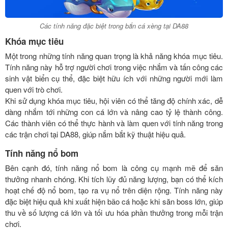
Các tính năng đặc biệt trong bắn cá xèng tại DA88
Khóa mục tiêu
Một trong những tính năng quan trọng là khả năng khóa mục tiêu.
Tính năng này hỗ trợ người chơi trong việc nhắm và tấn công các
sinh vật biển cụ thể, đặc biệt hữu ích với những người mới làm
quen với trò chơi.
Khi sử dụng khóa mục tiêu, hội viên có thể tăng độ chính xác, dễ
dàng nhắm tới những con cá lớn và nâng cao tỷ lệ thành công.
Các thành viên có thể thực hành và làm quen với tính năng trong
các trận chơi tại DA88, giúp nắm bắt kỹ thuật hiệu quả.
Tính năng nổ bom
Bên cạnh đó, tính năng nổ bom là công cụ mạnh mẽ để săn
thưởng nhanh chóng. Khi tích lũy đủ năng lượng, bạn có thể kích
hoạt chế độ nổ bom, tạo ra vụ nổ trên diện rộng. Tính năng này
đặc biệt hiệu quả khi xuất hiện bão cá hoặc khi săn boss lớn, giúp
thu về số lượng cá lớn và tối ưu hóa phần thưởng trong mỗi trận
chơi.