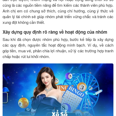
cũng là các nguồn tiềm năng để tìm kiếm các thành viên phù hợp.
Anh chị em có chung sở thích, cùng chí hướng, cùng ý thức về
quản lý tài chính sẽ giúp nhóm phát triển vững chắc và tránh các
xung đột không cần thiết.
Xây dựng quy định rõ ràng về hoạt động của nhóm
Sau khi đã chọn được nhóm phù hợp, bước kế tiếp là xây dựng
các quy định, nguyên tắc hoạt động minh bạch. Ví dụ, về cách
góp tiền, mua vé, phân chia lợi nhuận, xử lý các trường hợp tranh
chấp hoặc rút lui khỏi nhóm.