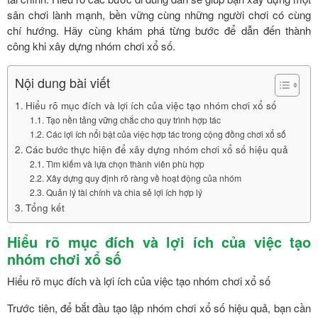
sân chơi lành mạnh, bền vững cùng những người chơi có cùng
chí hướng. Hãy cùng khám phá từng bước để dẫn đến thành
công khi xây dựng nhóm chơi xổ số.
Nội dung bài viết
Hiểu rõ mục đích và lợi ích của việc tạo nhóm chơi xổ số
Tạo nền tảng vững chắc cho quy trình hợp tác
Các lợi ích nổi bật của việc hợp tác trong cộng đồng chơi xổ số
Các bước thực hiện để xây dựng nhóm chơi xổ số hiệu quả
Tìm kiếm và lựa chọn thành viên phù hợp
Xây dựng quy định rõ ràng về hoạt động của nhóm
Quản lý tài chính và chia sẻ lợi ích hợp lý
Tổng kết
Hiểu rõ mục đích và lợi ích của việc tạo
nhóm chơi xổ số
Hiểu rõ mục đích và lợi ích của việc tạo nhóm chơi xổ số
Trước tiên, để bắt đầu tạo lập nhóm chơi xổ số hiệu quả, bạn cần