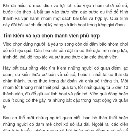
Khi đã hiểu rõ mục đích và lợi ích của việc nhóm chơi xổ số,
bước tiếp theo là bắt tay vào thực hiện các bước cụ thể để hình
thành và vận hành nhóm một cách bài bản và hợp lý. Quá trình
này đòi hỏi sự chuẩn bị kỹ càng và linh hoạt trong từng giai đoạn.
Tìm kiếm và lựa chọn thành viên phù hợp
Việc chọn đúng người là yếu tố sống còn để đảm bảo nhóm chơi
xổ số hiệu quả. Các tiêu chí cần đặt ra có thể dựa trên năng lực,
trình độ, thái độ hợp tác và sự trung thực của các thành viên.
Hãy bắt đầu bằng việc tìm kiếm những người có quan điểm lạc
quan, có kiến thức cơ bản về xổ số, hoặc ít nhất là có thái độ
chân thành, trung thực trong dự đoán và chia sẻ thông tin. Một
nhóm tốt không nhất thiết phải quá lớn, tốt nhất quãng từ 5 đến 10
thành viên, đủ để giữ sự linh hoạt và gắn bó. Việc quá đông hoặc
quá ít cũng có thể gây ra những bất cập trong hoạt động và quản
lý.
Bạn có thể mời những người quen biết, bạn bè thân thiết hoặc
những người có đam mê chơi xổ số lâu dài. Ngoài ra, các diễn
đàn trực tuyến, nhóm mạng xã hội hoặc cộng đồng chơi xổ số