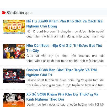
Link
Bài viết liên quan
Nổ Hũ Jun88 Khám Phá Kho Slot Và Cách Trải
Nghiệm Chủ Động
Nổ Hũ Jun88co com là chuyên mục được nhiều người
quan tâm nhờ hình ảnh sinh động, nhịp quay nhanh và
hệ thống tính năng đa dạng. Mỗi trò chơi thường xây
Nhà Cái f8bet – Địa Chỉ Giải Trí Được Bet Thủ
dựng một chủ đề […]
Tin Cậy
Giữa vô vàn sự lựa chọn trên internet, nhà cái
f8bet vẫn biết cách làm mình nổi bật nhờ một bản sắc
thương hiệu không thể trộn lẫn. Tinh thần hiện đại,
Casino SC88 Bàn Chơi Trực Tuyến Và Trải
phóng khoáng nhưng lại […]
Nghiệm Giải Trí
Casino sc88 là chủ đề được nhiều người quan tâm khi
tìm kiếm không gian giải trí trực tuyến có hình ảnh trực
quan và nhiều lựa chọn bàn chơi. Dữ liệu do website tự
Xổ Số SC88 Khám Phá Kho Dự Thưởng Và
giới […]
Kinh Nghiệm Theo Dõi
Danh mục trên website sau chuyển hướng hiện liệt kê