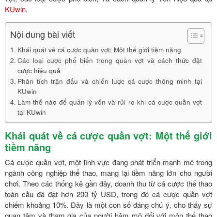
KUwin
.
Nội dung bài viết
Khái quát về cá cược quần vợt: Một thế giới tiềm năng
Các loại cược phổ biến trong quần vợt và cách thức đặt
cược hiệu quả
Phân tích trận đấu và chiến lược cá cược thông minh tại
KUwin
Làm thế nào để quản lý vốn và rủi ro khi cá cược quần vợt
tại KUwin
Khái quát về cá cược quần vợt: Một thế giới
tiềm năng
Cá cược quần vợt, một lĩnh vực đang phát triển mạnh mẽ trong
ngành công nghiệp thể thao, mang lại tiềm năng lớn cho người
chơi. Theo các thống kê gần đây, doanh thu từ cá cược thể thao
toàn cầu đã đạt hơn 200 tỷ USD, trong đó cá cược quần vợt
chiếm khoảng 10%. Đây là một con số đáng chú ý, cho thấy sự
quan tâm và tham gia của người hâm mộ đối với môn thể thao