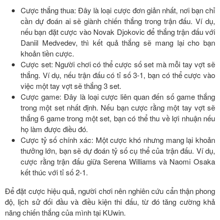
Cược thắng thua
: Đây là loại cược đơn giản nhất, nơi bạn chỉ
cần dự đoán ai sẽ giành chiến thắng trong trận đấu. Ví dụ,
nếu bạn đặt cược vào Novak Djokovic để thắng trận đấu với
Daniil Medvedev, thì kết quả thắng sẽ mang lại cho bạn
khoản tiền cược.
Cược set
: Người chơi có thể cược số set mà mỗi tay vợt sẽ
thắng. Ví dụ, nếu trận đấu có tỉ số 3-1, bạn có thể cược vào
việc một tay vợt sẽ thắng 3 set.
Cược game
: Đây là loại cược liên quan đến số game thắng
trong một set nhất định. Nếu bạn cược rằng một tay vợt sẽ
thắng 6 game trong một set, bạn có thể thu về lợi nhuận nếu
họ làm được điều đó.
Cược tỷ số chính xác
: Một cược khó nhưng mang lại khoản
thưởng lớn, bạn sẽ dự đoán tỷ số cụ thể của trận đấu. Ví dụ,
cược rằng trận đấu giữa Serena Williams và Naomi Osaka
kết thúc với tỉ số 2-1.
Để đặt cược hiệu quả, người chơi nên nghiên cứu cẩn thận phong
độ, lịch sử đối đầu và điều kiện thi đấu, từ đó tăng cường khả
năng chiến thắng của mình tại KUwin.