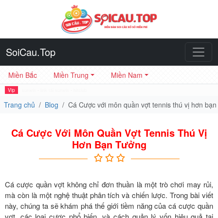
SoiCau.Top
Miền Bắc
Miền Trung
Miền Nam
Vip
sunwin
•
link tải sunwin
•
hitclub
Trang chủ
Blog
Cá Cược với môn quần vợt tennis thú vị hơn bạn
Cá Cược Với Môn Quần Vợt Tennis Thú Vị
Hơn Bạn Tưởng
Cá cược quần vợt không chỉ đơn thuần là một trò chơi may rủi,
mà còn là một nghệ thuật phân tích và chiến lược. Trong bài viết
này, chúng ta sẽ khám phá thế giới tiềm năng của cá cược quần
vợt, các loại cược phổ biến, và cách quản lý vốn hiệu quả tại