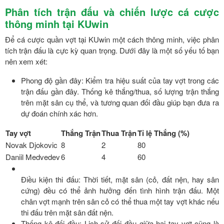
Phân tích trận đấu và chiến lược cá cược
thông minh tại KUwin
Để cá cược quần vợt tại KUwin một cách thông minh, việc phân
tích trận đấu là cực kỳ quan trọng. Dưới đây là một số yếu tố bạn
nên xem xét:
Phong độ gần đây
: Kiểm tra hiệu suất của tay vợt trong các
trận đấu gần đây. Thống kê thắng/thua, số lượng trận thắng
trên mặt sân cụ thể, và tương quan đối đầu giúp bạn đưa ra
dự đoán chính xác hơn.
Tay vợt
Thắng Trận
Thua Trận
Tỉ lệ Thắng (%)
Novak Djokovic
8
2
80
Daniil Medvedev
6
4
60
Điều kiện thi đấu
: Thời tiết, mặt sân (cỏ, đất nện, hay sân
cứng) đều có thể ảnh hưởng đến tình hình trận đấu. Một
chân vợt mạnh trên sân cỏ có thể thua một tay vợt khác nếu
thi đấu trên mặt sân đất nện.
Thống kê đối đầu
: Lịch sử đối đầu giữa hai tay vợt cũng là