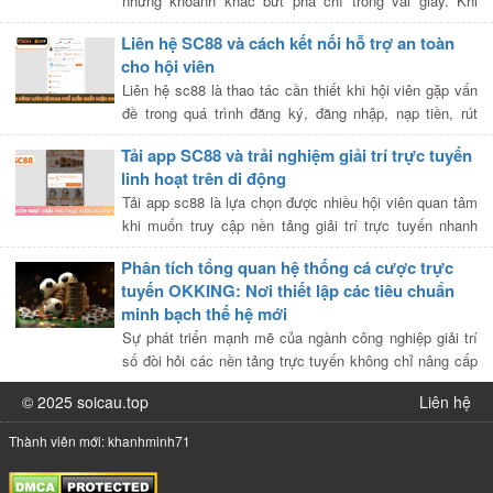
những khoảnh khắc bứt phá chỉ trong vài giây. Khi
người dùng tìm đến trực tiếp Socolive TV, nhu cầu
Liên hệ SC88 và cách kết nối hỗ trợ an toàn
thường không chỉ […]
cho hội viên
Liên hệ sc88 là thao tác cần thiết khi hội viên gặp vấn
đề trong quá trình đăng ký, đăng nhập, nạp tiền, rút
tiền, nhận khuyến mãi hoặc trải nghiệm các chuyên
Tải app SC88 và trải nghiệm giải trí trực tuyến
mục giải trí trực […]
linh hoạt trên di động
Tải app sc88 là lựa chọn được nhiều hội viên quan tâm
khi muốn truy cập nền tảng giải trí trực tuyến nhanh
hơn, ổn định hơn và thuận tiện hơn so với trình duyệt
Phân tích tổng quan hệ thống cá cược trực
thông thường. […]
tuyến OKKING: Nơi thiết lập các tiêu chuẩn
minh bạch thế hệ mới
Sự phát triển mạnh mẽ của ngành công nghiệp giải trí
số đòi hỏi các nền tảng trực tuyến không chỉ nâng cấp
về mặt giao diện mà còn phải chuẩn hóa toàn diện về
© 2025 soicau.top
Liên hệ
[…]
Thành viên mới: khanhminh71