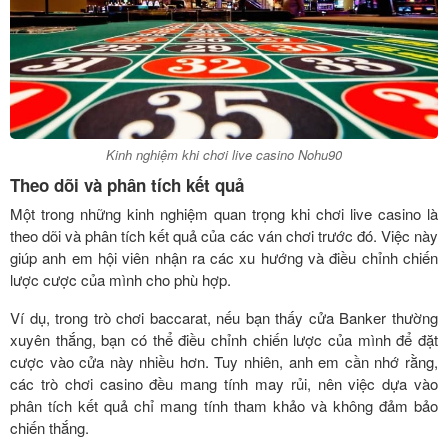
Kinh nghiệm khi chơi live casino Nohu90
Theo dõi và phân tích kết quả
Một trong những kinh nghiệm quan trọng khi chơi live casino là
theo dõi và phân tích kết quả của các ván chơi trước đó. Việc này
giúp anh em hội viên nhận ra các xu hướng và điều chỉnh chiến
lược cược của mình cho phù hợp.
Ví dụ, trong trò chơi baccarat, nếu bạn thấy cửa Banker thường
xuyên thắng, bạn có thể điều chỉnh chiến lược của mình để đặt
cược vào cửa này nhiều hơn. Tuy nhiên, anh em cần nhớ rằng,
các trò chơi casino đều mang tính may rủi, nên việc dựa vào
phân tích kết quả chỉ mang tính tham khảo và không đảm bảo
chiến thắng.