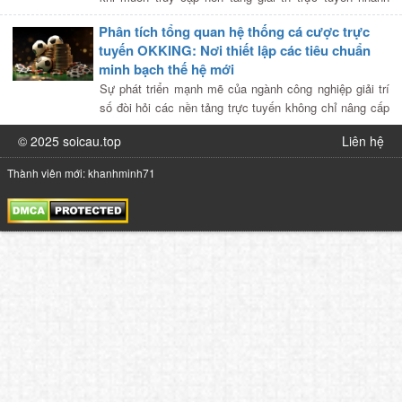
hơn, ổn định hơn và thuận tiện hơn so với trình duyệt
Phân tích tổng quan hệ thống cá cược trực
thông thường. […]
tuyến OKKING: Nơi thiết lập các tiêu chuẩn
minh bạch thế hệ mới
Sự phát triển mạnh mẽ của ngành công nghiệp giải trí
số đòi hỏi các nền tảng trực tuyến không chỉ nâng cấp
về mặt giao diện mà còn phải chuẩn hóa toàn diện về
© 2025 soicau.top
Liên hệ
[…]
Thành viên mới: khanhminh71