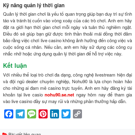
Kỹ năng quản lý thời gian
Quản lý thời gian chơi là yếu tố quan trọng giúp bạn duy trì sự tỉnh
táo và tránh bị cuốn vào vòng xoáy của các trò chơi. Anh em hãy
đặt ra giới hạn thời gian chơi mỗi ngày và tuân thủ nghiêm ngặt.
Điều đó sẽ giúp bạn giữ được tinh thần thoải mái đồng thời đảm
bảo rằng việc chơi live casino không ảnh hưởng đến công việc và
cuộc sống cá nhân. Nếu cần, anh em hãy sử dụng các công cụ
nhắc nhở hoặc ứng dụng quản lý thời gian để hỗ trợ việc này.
Kết luận
Với nhiều thể loại trò chơi đa dạng, công nghệ livestream hiện đại
và đội ngũ dealer chuyên nghiệp, Nohu90 là lựa chọn hoàn hảo
cho những ai đam mê casino trực tuyến. Anh em hãy đăng ký tài
khoản tại live casio
nohu90.se.net
ngay hôm nay để tham gia
vào live casino đầy sự may rủi và những phần thưởng hấp dẫn.
Facebook
Telegram
Message
Pinterest
LinkedIn
Twitter
Copy
Link
Bài viết liên quan