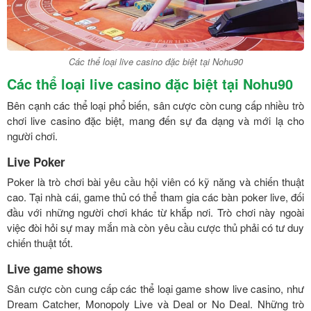
Các thể loại live casino đặc biệt tại Nohu90
Các thể loại live casino đặc biệt tại Nohu90
Bên cạnh các thể loại phổ biến, sân cược còn cung cấp nhiều trò
chơi live casino đặc biệt, mang đến sự đa dạng và mới lạ cho
người chơi.
Live Poker
Poker là trò chơi bài yêu cầu hội viên có kỹ năng và chiến thuật
cao. Tại nhà cái, game thủ có thể tham gia các bàn poker live, đối
đầu với những người chơi khác từ khắp nơi. Trò chơi này ngoài
việc đòi hỏi sự may mắn mà còn yêu cầu cược thủ phải có tư duy
chiến thuật tốt.
Live game shows
Sân cược còn cung cấp các thể loại game show live casino, như
Dream Catcher, Monopoly Live và Deal or No Deal. Những trò