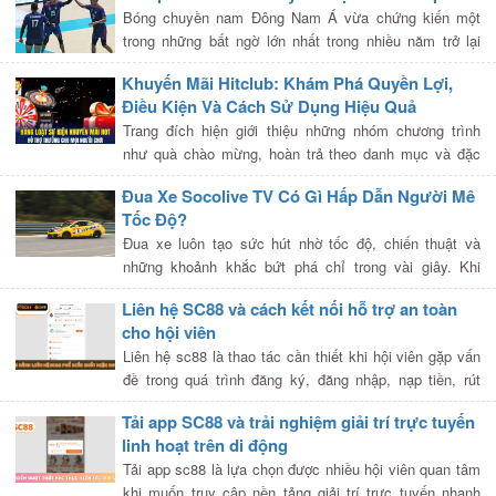
Bóng chuyền nam Đông Nam Á vừa chứng kiến một
trong những bất ngờ lớn nhất trong nhiều năm trở lại
đây khi tuyển Campuchia xuất sắc đánh bại Indonesia
Khuyến Mãi Hitclub: Khám Phá Quyền Lợi,
để giành chức vô địch […]
Điều Kiện Và Cách Sử Dụng Hiệu Quả
Trang đích hiện giới thiệu những nhóm chương trình
như quà chào mừng, hoàn trả theo danh mục và đặc
quyền dành cho thành viên nhiều cấp độ. Mỗi nội dung
Đua Xe Socolive TV Có Gì Hấp Dẫn Người Mê
có thể sở hữu […]
Tốc Độ?
Đua xe luôn tạo sức hút nhờ tốc độ, chiến thuật và
những khoảnh khắc bứt phá chỉ trong vài giây. Khi
người dùng tìm đến trực tiếp Socolive TV, nhu cầu
Liên hệ SC88 và cách kết nối hỗ trợ an toàn
thường không chỉ […]
cho hội viên
Liên hệ sc88 là thao tác cần thiết khi hội viên gặp vấn
đề trong quá trình đăng ký, đăng nhập, nạp tiền, rút
tiền, nhận khuyến mãi hoặc trải nghiệm các chuyên
Tải app SC88 và trải nghiệm giải trí trực tuyến
mục giải trí trực […]
linh hoạt trên di động
Tải app sc88 là lựa chọn được nhiều hội viên quan tâm
khi muốn truy cập nền tảng giải trí trực tuyến nhanh