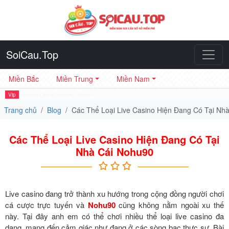
SoiCau.Top
Miền Bắc
Miền Trung
Miền Nam
Vip
sunwin
•
link tải sunwin
•
hitclub
Trang chủ
Blog
Các Thể Loại Live Casino Hiện Đang Có Tại Nh
Các Thể Loại Live Casino Hiện Đang Có Tại
Nhà Cái Nohu90
Live casino đang trở thành xu hướng trong cộng đồng người chơi
cá cược trực tuyến và
Nohu90
cũng không nằm ngoài xu thế
này. Tại đây anh em có thể chơi nhiều thể loại live casino đa
dạng, mang đến cảm giác như đang ở các sòng bạc thực sự. Bài