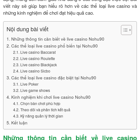
viết này sẽ giúp bạn hiểu rõ hơn về các thể loại live casino và
những kinh nghiệm để chơi đạt hiệu quả cao.
Nội dung bài viết
Những thông tin cần biết về live casino Nohu90
Các thể loại live casino phổ biến tại Nohu90
Live casino Baccarat
Live casino Roulette
Live casino Blackjack
Live casino Sicbo
Các thể loại live casino đặc biệt tại Nohu90
Live Poker
Live game shows
Kinh nghiệm khi chơi live casino Nohu90
Chọn bàn chơi phù hợp
Theo dõi và phân tích kết quả
Kỹ năng quản lý thời gian
Kết luận
Những thông tin cần biết về live casino