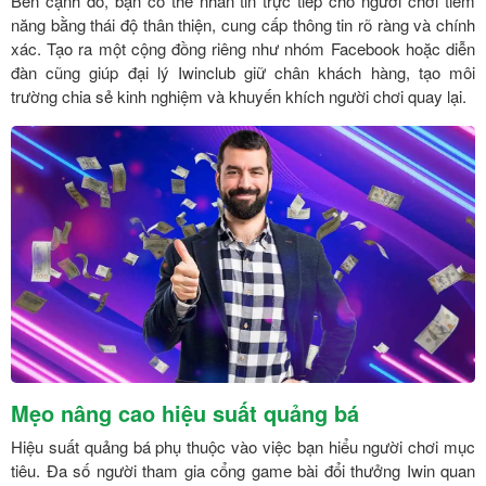
Bên cạnh đó, bạn có thể nhắn tin trực tiếp cho người chơi tiềm
năng bằng thái độ thân thiện, cung cấp thông tin rõ ràng và chính
xác. Tạo ra một cộng đồng riêng như nhóm Facebook hoặc diễn
đàn cũng giúp đại lý Iwinclub giữ chân khách hàng, tạo môi
trường chia sẻ kinh nghiệm và khuyến khích người chơi quay lại.
Mẹo nâng cao hiệu suất quảng bá
Hiệu suất quảng bá phụ thuộc vào việc bạn hiểu người chơi mục
tiêu. Đa số người tham gia cổng game bài đổi thưởng Iwin quan