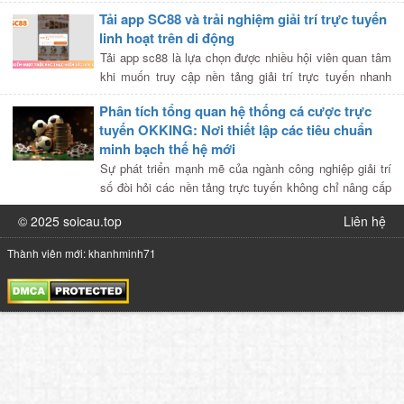
tiền, nhận khuyến mãi hoặc trải nghiệm các chuyên
Tải app SC88 và trải nghiệm giải trí trực tuyến
mục giải trí trực […]
linh hoạt trên di động
Tải app sc88 là lựa chọn được nhiều hội viên quan tâm
khi muốn truy cập nền tảng giải trí trực tuyến nhanh
hơn, ổn định hơn và thuận tiện hơn so với trình duyệt
Phân tích tổng quan hệ thống cá cược trực
thông thường. […]
tuyến OKKING: Nơi thiết lập các tiêu chuẩn
minh bạch thế hệ mới
Sự phát triển mạnh mẽ của ngành công nghiệp giải trí
số đòi hỏi các nền tảng trực tuyến không chỉ nâng cấp
về mặt giao diện mà còn phải chuẩn hóa toàn diện về
© 2025 soicau.top
Liên hệ
[…]
Thành viên mới: khanhminh71