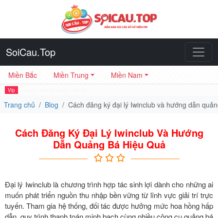
SoiCau.Top
Miền Bắc
Miền Trung
Miền Nam
Vip
sunwin
•
link tải sunwin
•
hitclub
Trang chủ
Blog
Cách đăng ký đại lý Iwinclub và hướng dẫn quản
Cách Đăng Ký Đại Lý Iwinclub Và Hướng
Dẫn Quảng Bá Hiệu Quả
Đại lý Iwinclub là chương trình hợp tác sinh lợi dành cho những ai
muốn phát triển nguồn thu nhập bền vững từ lĩnh vực giải trí trực
tuyến. Tham gia hệ thống, đối tác được hưởng mức hoa hồng hấp
dẫn, quy trình thanh toán minh bạch cùng nhiều công cụ quảng bá