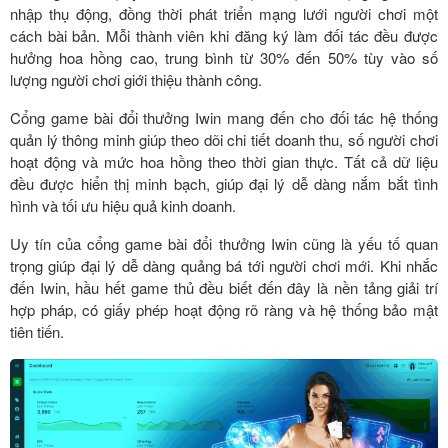
nhập thụ động, đồng thời phát triển mạng lưới người chơi một
cách bài bản. Mỗi thành viên khi đăng ký làm đối tác đều được
hưởng hoa hồng cao, trung bình từ 30% đến 50% tùy vào số
lượng người chơi giới thiệu thành công.
Cổng game bài đổi thưởng Iwin mang đến cho đối tác hệ thống
quản lý thông minh giúp theo dõi chi tiết doanh thu, số người chơi
hoạt động và mức hoa hồng theo thời gian thực. Tất cả dữ liệu
đều được hiển thị minh bạch, giúp đại lý dễ dàng nắm bắt tình
hình và tối ưu hiệu quả kinh doanh.
Uy tín của cổng game bài đổi thưởng Iwin cũng là yếu tố quan
trọng giúp đại lý dễ dàng quảng bá tới người chơi mới. Khi nhắc
đến Iwin, hầu hết game thủ đều biết đến đây là nền tảng giải trí
hợp pháp, có giấy phép hoạt động rõ ràng và hệ thống bảo mật
tiên tiến.