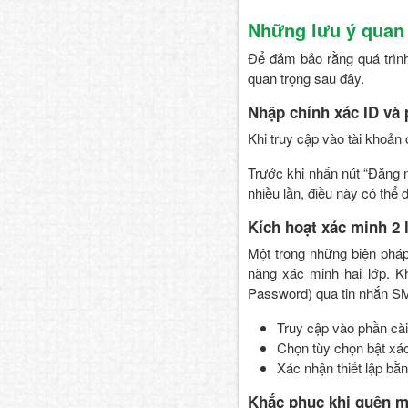
Những lưu ý quan 
Để đảm bảo rằng quá trình
quan trọng sau đây.
Nhập chính xác ID và
Khi truy cập vào tài khoản
Trước khi nhấn nút “Đăng n
nhiều lần, điều này có thể 
Kích hoạt xác minh 2 
Một trong những biện pháp
năng xác minh hai lớp. K
Password) qua tin nhắn SM
Truy cập vào phần cài
Chọn tùy chọn bật xác
Xác nhận thiết lập b
Khắc phục khi quên 