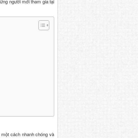
hững người mới tham gia tại
ập một cách nhanh chóng và