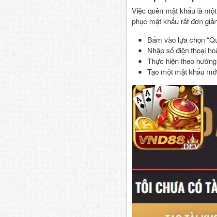
Việc quên mật khẩu là một
phục mật khẩu rất đơn giả
Bấm vào lựa chọn “Qu
Nhập số điện thoại ho
Thực hiện theo hướng
Tạo một mật khẩu mới 