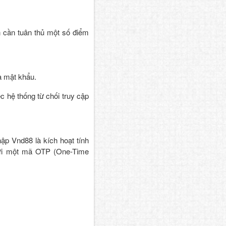
n cần tuân thủ một số điểm
và mật khẩu.
c hệ thống từ chối truy cập
ập Vnd88 là kích hoạt tính
 gửi một mã OTP (One-Time