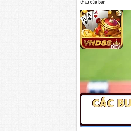
khẩu của bạn.