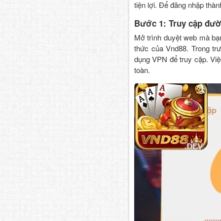
tiện lợi. Để đăng nhập thà
Bước 1: Truy cập đư
Mở trình duyệt web mà bạn
thức của Vnd88. Trong tr
dụng VPN để truy cập. Việ
toàn.