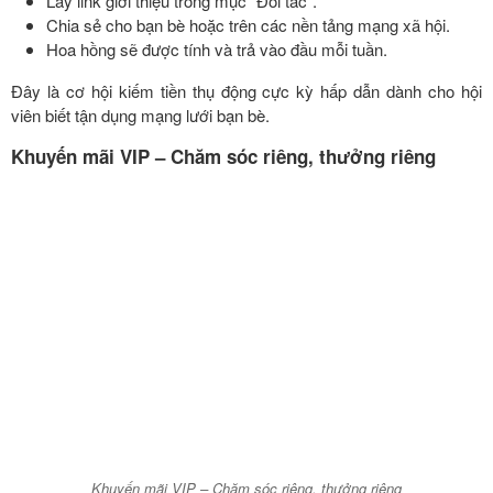
Lấy link giới thiệu trong mục “Đối tác”.
Chia sẻ cho bạn bè hoặc trên các nền tảng mạng xã hội.
Hoa hồng sẽ được tính và trả vào đầu mỗi tuần.
Đây là cơ hội kiếm tiền thụ động cực kỳ hấp dẫn dành cho hội
viên biết tận dụng mạng lưới bạn bè.
Khuyến mãi VIP – Chăm sóc riêng, thưởng riêng
Khuyến mãi VIP – Chăm sóc riêng, thưởng riêng