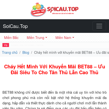
SoiCau.Top
Miền Bắc
Miền Trung
Miền Nam
Vip
sunwin
•
link tải sunwin
•
hitclub
Trang chủ
Blog
Cháy hết mình với khuyến mãi BET88 – Ưu đãi si
Cháy Hết Mình Với Khuyến Mãi BET88 – Ưu
Đãi Siêu To Cho Tân Thủ Lẫn Cao Thủ
BET88 không chỉ được biết đến là một nhà cái uy tín với kho trò
chơi phong phú mà còn nổi bật nhờ hệ thống khuyến mãi đa
dạng, hấp dẫn và thiết thực dành cho cả người chơi mới lẫn thành
viên lâu năm. Chúng ta sẽ điểm qua các ưu đãi hấp dẫn hiện có