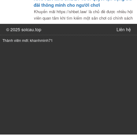
đãi thông minh cho người chơi
Khuyến mãi https://shbet.law/ là chủ đề được nhiều hội
viên quan tâm khi tìm kiếm một sân chơi có chính sách
thưởng linh hoạt, dễ tiếp cận và hỗ trợ tốt cho quá trình
© 2025 soicau.top
Liên hệ
giải […]
Thành viên mới: khanhminh71