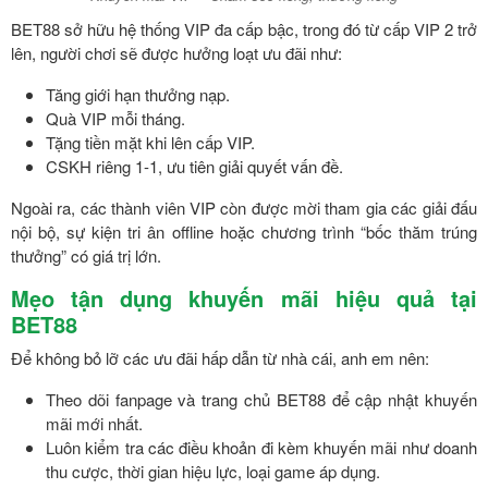
BET88 sở hữu hệ thống VIP đa cấp bậc, trong đó từ cấp VIP 2 trở
lên, người chơi sẽ được hưởng loạt ưu đãi như:
Tăng giới hạn thưởng nạp.
Quà VIP mỗi tháng.
Tặng tiền mặt khi lên cấp VIP.
CSKH riêng 1-1, ưu tiên giải quyết vấn đề.
Ngoài ra, các thành viên VIP còn được mời tham gia các giải đấu
nội bộ, sự kiện tri ân offline hoặc chương trình “bốc thăm trúng
thưởng” có giá trị lớn.
Mẹo tận dụng khuyến mãi hiệu quả tại
BET88
Để không bỏ lỡ các ưu đãi hấp dẫn từ nhà cái, anh em nên:
Theo dõi fanpage và trang chủ BET88 để cập nhật khuyến
mãi mới nhất.
Luôn kiểm tra các điều khoản đi kèm khuyến mãi như doanh
thu cược, thời gian hiệu lực, loại game áp dụng.