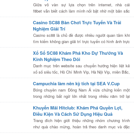
Giữa vô vàn sự lựa chọn trên internet, nhà cái
f8bet vẫn biết cách làm mình nổi bật nhờ một bản sắc
thương hiệu không thể trộn lẫn. Tinh thần hiện đại,
Casino SC88 Bàn Chơi Trực Tuyến Và Trải
phóng khoáng nhưng lại […]
Nghiệm Giải Trí
Casino sc88 là chủ đề được nhiều người quan tâm khi
tìm kiếm không gian giải trí trực tuyến có hình ảnh trực
quan và nhiều lựa chọn bàn chơi. Dữ liệu do website tự
Xổ Số SC88 Khám Phá Kho Dự Thưởng Và
giới […]
Kinh Nghiệm Theo Dõi
Danh mục trên website sau chuyển hướng hiện liệt kê
xổ số siêu tốc, Hồ Chí Minh Vip, Hà Nội Vip, miền Bắc,
miền Nam, miền Trung, Lotto và Mega 6/45. Tuy nhiên,
Campuchia làm nên kỳ tích tại SEA V.Cup
người dùng […]
Bóng chuyền nam Đông Nam Á vừa chứng kiến một
trong những bất ngờ lớn nhất trong nhiều năm trở lại
đây khi tuyển Campuchia xuất sắc đánh bại Indonesia
Khuyến Mãi Hitclub: Khám Phá Quyền Lợi,
để giành chức vô địch […]
Điều Kiện Và Cách Sử Dụng Hiệu Quả
Trang đích hiện giới thiệu những nhóm chương trình
như quà chào mừng, hoàn trả theo danh mục và đặc
quyền dành cho thành viên nhiều cấp độ. Mỗi nội dung