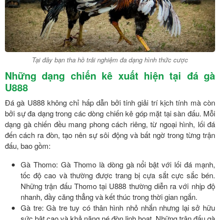
Tại đây bạn tha hồ trải nghiệm đa dạng hình thức cược
Những dạng chiến kê xuất hiện tại đá gà
U888
Đá gà U888 không chỉ hấp dẫn bởi tính giải trí kịch tính mà còn
bởi sự đa dạng trong các dòng chiến kê góp mặt tại sàn đấu. Mỗi
dạng gà chiến đều mang phong cách riêng, từ ngoại hình, lối đá
đến cách ra đòn, tạo nên sự sôi động và bất ngờ trong từng trận
đấu, bao gồm:
Gà Thomo: Gà Thomo là dòng gà nổi bật với lối đá mạnh,
tốc độ cao và thường được trang bị cựa sắt cực sắc bén.
Những trận đấu Thomo tại U888 thường diễn ra với nhịp độ
nhanh, đầy căng thẳng và kết thúc trong thời gian ngắn.
Gà tre: Gà tre tuy có thân hình nhỏ nhắn nhưng lại sở hữu
sức bật cao và khả năng né đòn linh hoạt. Những trận đấu gà