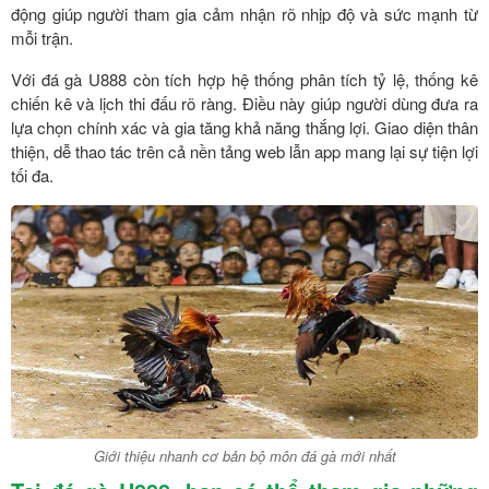
động giúp người tham gia cảm nhận rõ nhịp độ và sức mạnh từ
mỗi trận.
Với đá gà U888 còn tích hợp hệ thống phân tích tỷ lệ, thống kê
chiến kê và lịch thi đấu rõ ràng. Điều này giúp người dùng đưa ra
lựa chọn chính xác và gia tăng khả năng thắng lợi. Giao diện thân
thiện, dễ thao tác trên cả nền tảng web lẫn app mang lại sự tiện lợi
tối đa.
Giới thiệu nhanh cơ bản bộ môn đá gà mới nhất