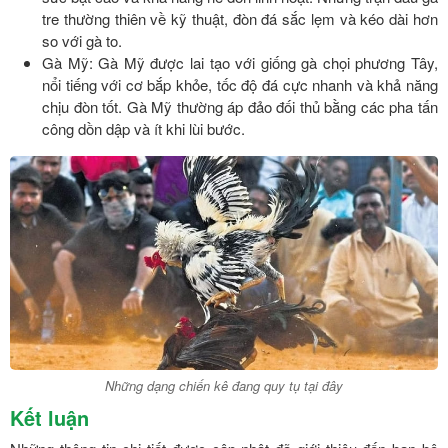
tre thường thiên về kỹ thuật, đòn đá sắc lẹm và kéo dài hơn
so với gà to.
Gà Mỹ: Gà Mỹ được lai tạo với giống gà chọi phương Tây,
nổi tiếng với cơ bắp khỏe, tốc độ đá cực nhanh và khả năng
chịu đòn tốt. Gà Mỹ thường áp đảo đối thủ bằng các pha tấn
công dồn dập và ít khi lùi bước.
Những dạng chiến kê đang quy tụ tại đây
Kết luận