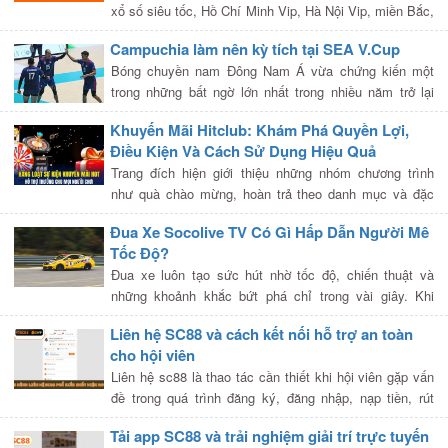
xổ số siêu tốc, Hồ Chí Minh Vip, Hà Nội Vip, miền Bắc,
miền Nam, miền Trung, Lotto và Mega 6/45. Tuy nhiên,
Campuchia làm nên kỳ tích tại SEA V.Cup
người dùng […]
Bóng chuyền nam Đông Nam Á vừa chứng kiến một
trong những bất ngờ lớn nhất trong nhiều năm trở lại
đây khi tuyển Campuchia xuất sắc đánh bại Indonesia
Khuyến Mãi Hitclub: Khám Phá Quyền Lợi,
để giành chức vô địch […]
Điều Kiện Và Cách Sử Dụng Hiệu Quả
Trang đích hiện giới thiệu những nhóm chương trình
như quà chào mừng, hoàn trả theo danh mục và đặc
quyền dành cho thành viên nhiều cấp độ. Mỗi nội dung
Đua Xe Socolive TV Có Gì Hấp Dẫn Người Mê
có thể sở hữu […]
Tốc Độ?
Đua xe luôn tạo sức hút nhờ tốc độ, chiến thuật và
những khoảnh khắc bứt phá chỉ trong vài giây. Khi
người dùng tìm đến trực tiếp Socolive TV, nhu cầu
Liên hệ SC88 và cách kết nối hỗ trợ an toàn
thường không chỉ […]
cho hội viên
Liên hệ sc88 là thao tác cần thiết khi hội viên gặp vấn
đề trong quá trình đăng ký, đăng nhập, nạp tiền, rút
tiền, nhận khuyến mãi hoặc trải nghiệm các chuyên
Tải app SC88 và trải nghiệm giải trí trực tuyến
mục giải trí trực […]