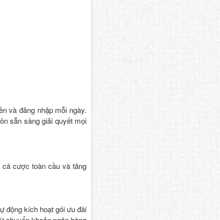
iền và đăng nhập mỗi ngày.
uôn sẵn sàng giải quyết mọi
 cá cược toàn cầu và tăng
ự động kích hoạt gói ưu đãi
 từ chuyển khoản ngân hàng