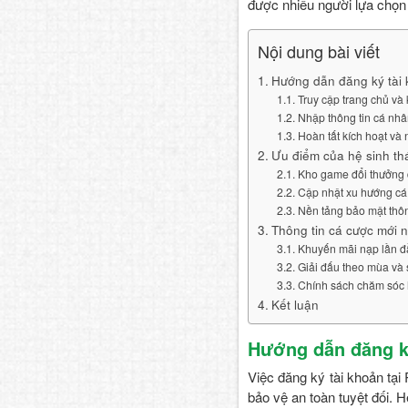
được nhiều người lựa chọn 
Nội dung bài viết
Hướng dẫn đăng ký tài 
Truy cập trang chủ và
Nhập thông tin cá nhâ
Hoàn tất kích hoạt và
Ưu điểm của hệ sinh th
Kho game đổi thưởng đ
Cập nhật xu hướng cá 
Nền tảng bảo mật thôn
Thông tin cá cược mới n
Khuyến mãi nạp lần đ
Giải đấu theo mùa và 
Chính sách chăm sóc hộ
Kết luận
Hướng dẫn đăng ký
Việc đăng ký tài khoản tạ
bảo vệ an toàn tuyệt đối. 