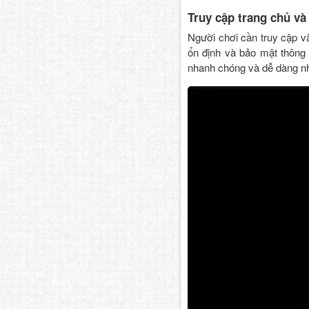
Truy cập trang chủ và
Người chơi cần truy cập v
ổn định và bảo mật thông t
nhanh chóng và dễ dàng nh