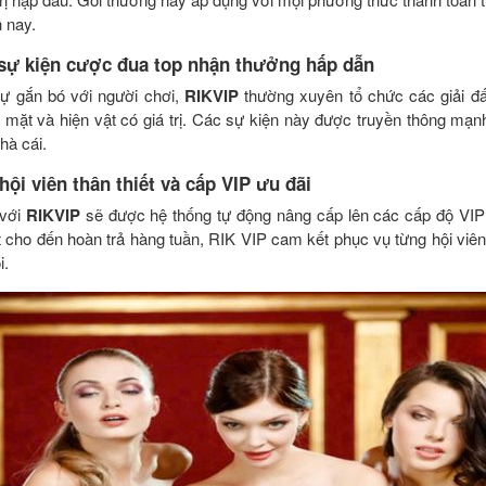
n nay.
 sự kiện cược đua top nhận thưởng hấp dẫn
ự gắn bó với người chơi,
RIKVIP
thường xuyên tổ chức các giải đấ
n mặt và hiện vật có giá trị. Các sự kiện này được truyền thông mạn
hà cái.
ội viên thân thiết và cấp VIP ưu đãi
 với
RIKVIP
sẽ được hệ thống tự động nâng cấp lên các cấp độ VIP
ật cho đến hoàn trả hàng tuần, RIK VIP cam kết phục vụ từng hội vi
i.