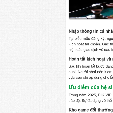
Nhập thông tin cá nhâ
Tại biểu mẫu đăng ký, ngư
kích hoạt tài khoản. Các 
hiện các giao dịch về sau t
Hoàn tất kích hoạt và
Sau khi hoàn tất bước đăn
cuối. Người chơi nên kiểm 
cực cao chỉ áp dụng cho lầ
Ưu điểm của hệ si
Trong năm 2025, RIK VIP 
cấp độ. Sự đa dạng về thể 
Kho game đổi thưởng 