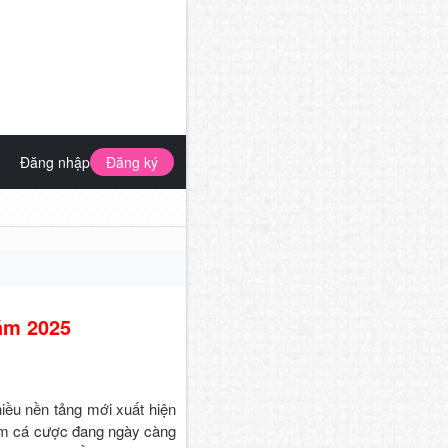
Đăng nhập
Đăng ký
ăm 2025
hiều nền tảng mới xuất hiện
hẩm cá cược đang ngày càng