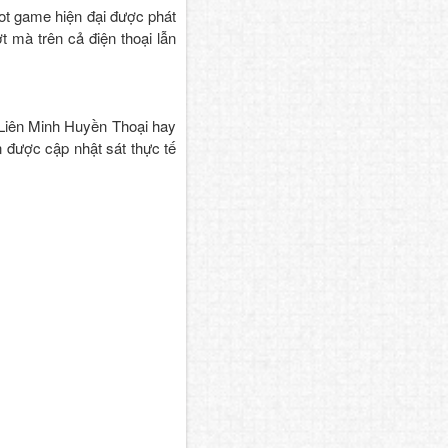
lot game hiện đại được phát
 mà trên cả điện thoại lẫn
 Liên Minh Huyền Thoại hay
n được cập nhật sát thực tế