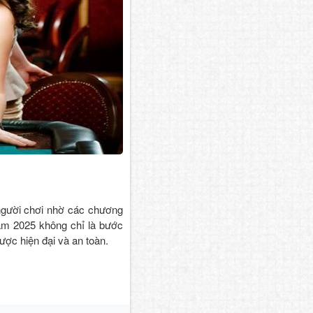
 người chơi nhờ các chương
ăm 2025 không chỉ là bước
cược hiện đại và an toàn.