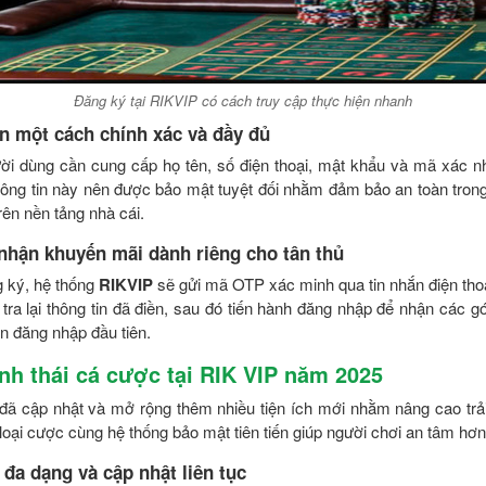
Đăng ký tại RIKVIP có cách truy cập thực hiện nhanh
n một cách chính xác và đầy đủ
ời dùng cần cung cấp họ tên, số điện thoại, mật khẩu và mã xác n
thông tin này nên được bảo mật tuyệt đối nhằm đảm bảo an toàn trong
rên nền tảng nhà cái.
 nhận khuyến mãi dành riêng cho tân thủ
g ký, hệ thống
RIKVIP
sẽ gửi mã OTP xác minh qua tin nhắn điện thoạ
tra lại thông tin đã điền, sau đó tiến hành đăng nhập để nhận các gói
n đăng nhập đầu tiên.
nh thái cá cược tại RIK VIP năm 2025
đã cập nhật và mở rộng thêm nhiều tiện ích mới nhằm nâng cao trả
loại cược cùng hệ thống bảo mật tiên tiến giúp người chơi an tâm hơn
đa dạng và cập nhật liên tục