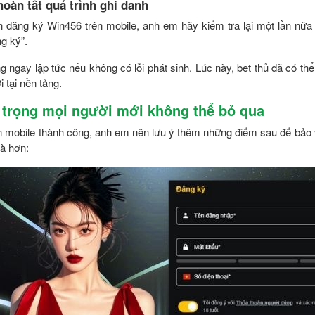
oàn tất quá trình ghi danh
in đăng ký Win456 trên mobile, anh em hãy kiểm tra lại một lần nữa
g ký”.
 ngay lập tức nếu không có lỗi phát sinh. Lúc này, bet thủ đã có thể
 tại nền tảng.
 trọng mọi người mới không thể bỏ qua
n mobile thành công, anh em nên lưu ý thêm những điểm sau để bảo
à hơn: