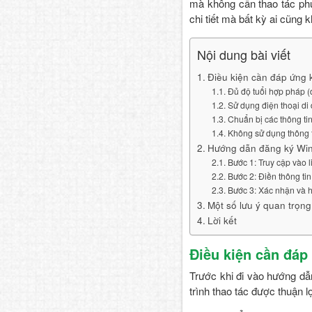
mà không cần thao tác phứ
chi tiết mà bất kỳ ai cũng 
Nội dung bài viết
Điều kiện cần đáp ứng 
Đủ độ tuổi hợp pháp (đ
Sử dụng điện thoại di 
Chuẩn bị các thông ti
Không sử dụng thông t
Hướng dẫn đăng ký Win45
Bước 1: Truy cập vào l
Bước 2: Điền thông tin
Bước 3: Xác nhận và h
Một số lưu ý quan trọn
Lời kết
Điều kiện cần đáp
Trước khi đi vào hướng dẫn
trình thao tác được thuận l