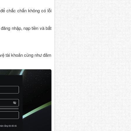
 để chắc chắn không có lỗi
 đăng nhập, nạp tiền và bắt
 vệ tài khoản cũng như đảm