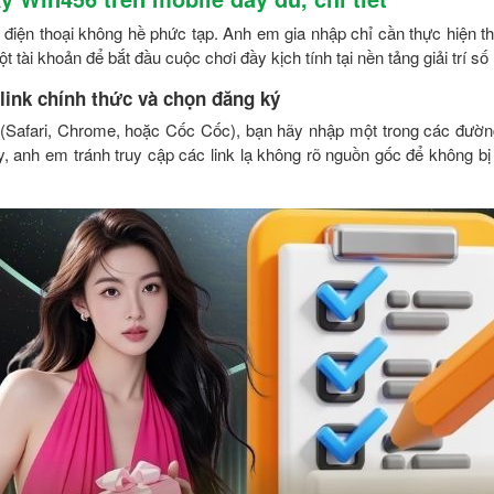
n điện thoại không hề phức tạp. Anh em gia nhập chỉ cần thực hiện t
tài khoản để bắt đầu cuộc chơi đầy kịch tính tại nền tảng giải trí số 
link chính thức và chọn đăng ký
ại (Safari, Chrome, hoặc Cốc Cốc), bạn hãy nhập một trong các đườn
, anh em tránh truy cập các link lạ không rõ nguồn gốc để không bị 