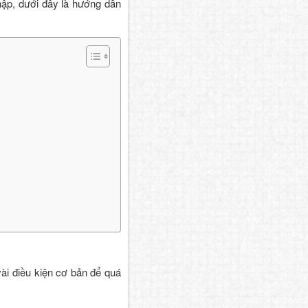
hập, dưới đây là hướng dẫn
vài điều kiện cơ bản để quá