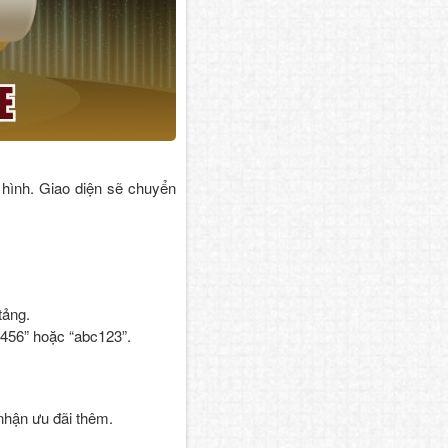
 hình. Giao diện sẽ chuyển
tảng.
3456” hoặc “abc123”.
 nhận ưu đãi thêm.