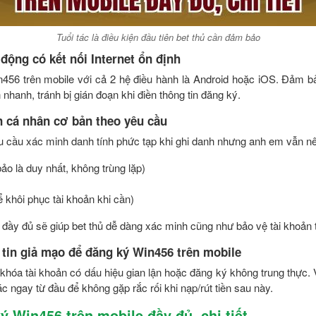
Tuổi tác là điều kiện đầu tiên bet thủ cần đảm bảo
động có kết nối Internet ổn định
n456 trên mobile với cả 2 hệ điều hành là Android hoặc iOS. Đảm b
n nhanh, tránh bị gián đoạn khi điền thông tin đăng ký.
n cá nhân cơ bản theo yêu cầu
 cầu xác minh danh tính phức tạp khi ghi danh nhưng anh em vẫn nê
o là duy nhất, không trùng lặp)
ể khôi phục tài khoản khi cần)
à đầy đủ sẽ giúp bet thủ dễ dàng xác minh cũng như bảo vệ tài khoản t
tin giả mạo để đăng ký Win456 trên mobile
khóa tài khoản có dấu hiệu gian lận hoặc đăng ký không trung thực. 
c ngay từ đầu để không gặp rắc rối khi nạp/rút tiền sau này.
 Win456 trên mobile đầy đủ, chi tiết