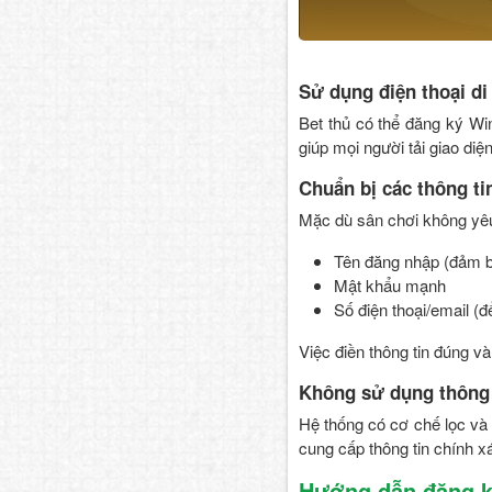
Sử dụng điện thoại di 
Bet thủ có thể đăng ký Wi
giúp mọi người tải giao diệ
Chuẩn bị các thông ti
Mặc dù sân chơi không yêu
Tên đăng nhập (đảm bả
Mật khẩu mạnh
Số điện thoại/email (đ
Việc điền thông tin đúng v
Không sử dụng thông 
Hệ thống có cơ chế lọc và 
cung cấp thông tin chính xá
Hướng dẫn đăng ký