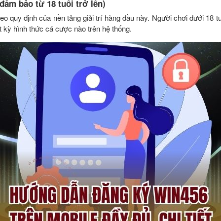
đảm bảo từ 18 tuổi trở lên)
eo quy định của nền tảng giải trí hàng đầu này. Người chơi dưới 18 
t kỳ hình thức cá cược nào trên hệ thống.