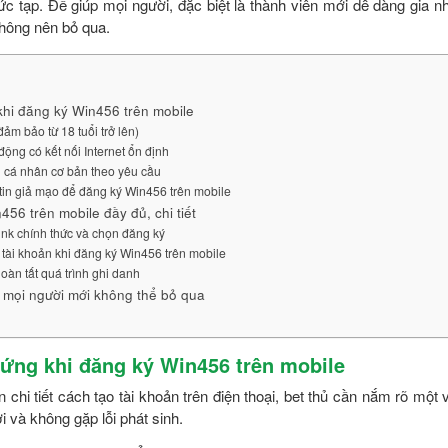
c tạp. Để giúp mọi người, đặc biệt là thành viên mới dễ dàng gia n
không nên bỏ qua.
khi đăng ký Win456 trên mobile
ảm bảo từ 18 tuổi trở lên)
động có kết nối Internet ổn định
n cá nhân cơ bản theo yêu cầu
in giả mạo để đăng ký Win456 trên mobile
6 trên mobile đầy đủ, chi tiết
ink chính thức và chọn đăng ký
 tài khoản khi đăng ký Win456 trên mobile
oàn tất quá trình ghi danh
g mọi người mới không thể bỏ qua
 ứng khi đăng ký Win456 trên mobile
 chi tiết cách tạo tài khoản trên điện thoại, bet thủ cần nắm rõ một 
ợi và không gặp lỗi phát sinh.