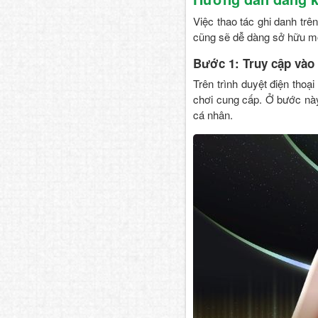
Việc thao tác ghi danh trê
cũng sẽ dễ dàng sở hữu một 
Bước 1: Truy cập vào 
Trên trình duyệt điện tho
chơi cung cấp. Ở bước này
cá nhân.