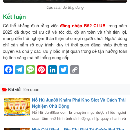
Cập nhật đủ ứng dụng
Kết luận
Có thể khẳng định rằng việc
đăng nhập B52 CLUB
trong năm
2025 đã được tối ưu cả về tốc độ, độ an toàn và tính tiện lợi,
mang đến trải nghiệm thân thiện cho mọi người chơi. Người dùng
chỉ cần nắm rõ quy trình, duy trì thói quen đăng nhập thường
xuyên và chú ý các lưu ý bảo mật quan trọng để tận hưởng toàn
bộ tính năng mà hệ thống cung cấp
Facebook
Telegram
Message
Pinterest
LinkedIn
Twitter
Copy
Link
Bài viết liên quan
Nổ Hũ Jun88 Khám Phá Kho Slot Và Cách Trải
Nghiệm Chủ Động
Nổ Hũ Jun88co com là chuyên mục được nhiều người
quan tâm nhờ hình ảnh sinh động, nhịp quay nhanh và
hệ thống tính năng đa dạng. Mỗi trò chơi thường xây
Nhà Cái f8bet – Địa Chỉ Giải Trí Được Bet Thủ