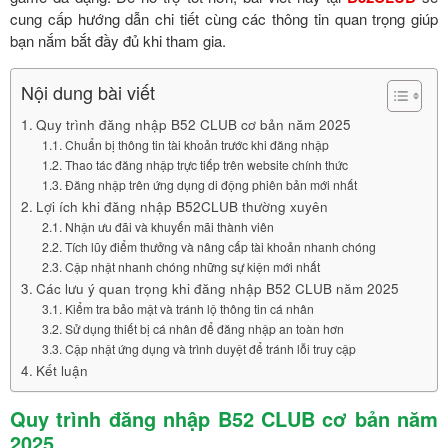
cung cấp hướng dẫn chi tiết cùng các thông tin quan trọng giúp
bạn nắm bắt đầy đủ khi tham gia.
Nội dung bài viết
Quy trình đăng nhập B52 CLUB cơ bản năm 2025
Chuẩn bị thông tin tài khoản trước khi đăng nhập
Thao tác đăng nhập trực tiếp trên website chính thức
Đăng nhập trên ứng dụng di động phiên bản mới nhất
Lợi ích khi đăng nhập B52CLUB thường xuyên
Nhận ưu đãi và khuyến mãi thành viên
Tích lũy điểm thưởng và nâng cấp tài khoản nhanh chóng
Cập nhật nhanh chóng những sự kiện mới nhất
Các lưu ý quan trọng khi đăng nhập B52 CLUB năm 2025
Kiểm tra bảo mật và tránh lộ thông tin cá nhân
Sử dụng thiết bị cá nhân để đăng nhập an toàn hơn
Cập nhật ứng dụng và trình duyệt để tránh lỗi truy cập
Kết luận
Quy trình đăng nhập B52 CLUB cơ bản năm
2025