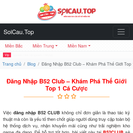
SoiCau.Top
Miền Bắc
Miền Trung
Miền Nam
Vip
sunwin
•
link tải sunwin
•
hitclub
Trang chủ
Blog
Đăng Nhập B52 Club – Khám Phá Thế Giới Top
Đăng Nhập B52 Club – Khám Phá Thế Giới
Top 1 Cá Cược
Việc
đăng nhập B52 CLUB
không chỉ đơn giản là thao tác kỹ
thuật mà còn là yếu tố then chốt giúp người dùng truy cập toàn bộ
hệ thống dịch vụ, nhận khuyến mãi cũng như trải nghiệm kho
game đa dạng. Để hỗ trợ tốt hơn, bài viết này tại
B52CLUB
sẽ