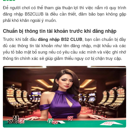
Để người chơi có thể tham gia thuận lợi thì việc nắm rõ quy trình
đăng nhập B52CLUB là điều cần thiết, đảm bảo bạn không gặp
phải khó khăn ngoài ý muốn.
Chuẩn bị thông tin tài khoản trước khi đăng nhập
Trước khi bắt đầu
đăng nhập B52 CLUB
, bạn cần chuẩn bị đầy
đủ các thông tin tài khoản như tên đăng nhập, mật khẩu và các
yếu tố bảo mật bổ sung nếu có yêu cầu xác minh và việc ghi nhớ
thông tin chính xác sẽ giúp giảm thiểu nguy cơ bị chặn truy cập.