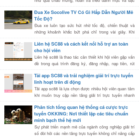
như quà chào mừng, hoàn trả theo danh mục và đặc
quyền dành cho thành viên nhiều cấp độ. Mỗi nội dung
Đua Xe Socolive TV Có Gì Hấp Dẫn Người Mê
có thể sở hữu […]
Tốc Độ?
Đua xe luôn tạo sức hút nhờ tốc độ, chiến thuật và
những khoảnh khắc bứt phá chỉ trong vài giây. Khi
người dùng tìm đến trực tiếp Socolive TV, nhu cầu
Liên hệ SC88 và cách kết nối hỗ trợ an toàn
thường không chỉ […]
cho hội viên
Liên hệ sc88 là thao tác cần thiết khi hội viên gặp vấn
đề trong quá trình đăng ký, đăng nhập, nạp tiền, rút
tiền, nhận khuyến mãi hoặc trải nghiệm các chuyên
Tải app SC88 và trải nghiệm giải trí trực tuyến
mục giải trí trực […]
linh hoạt trên di động
Tải app sc88 là lựa chọn được nhiều hội viên quan tâm
khi muốn truy cập nền tảng giải trí trực tuyến nhanh
hơn, ổn định hơn và thuận tiện hơn so với trình duyệt
Phân tích tổng quan hệ thống cá cược trực
thông thường. […]
tuyến OKKING: Nơi thiết lập các tiêu chuẩn
minh bạch thế hệ mới
Sự phát triển mạnh mẽ của ngành công nghiệp giải trí
số đòi hỏi các nền tảng trực tuyến không chỉ nâng cấp