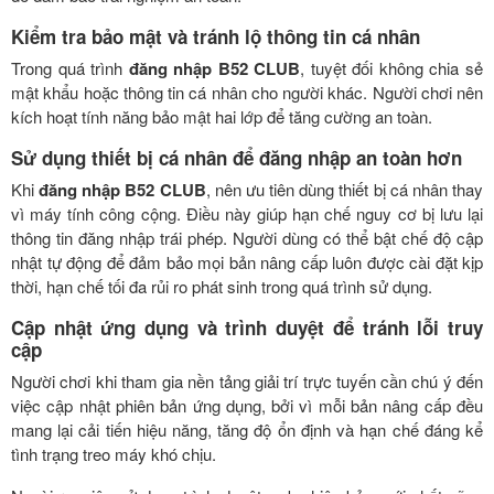
Kiểm tra bảo mật và tránh lộ thông tin cá nhân
Trong quá trình
đăng nhập B52 CLUB
, tuyệt đối không chia sẻ
mật khẩu hoặc thông tin cá nhân cho người khác. Người chơi nên
kích hoạt tính năng bảo mật hai lớp để tăng cường an toàn.
Sử dụng thiết bị cá nhân để đăng nhập an toàn hơn
Khi
đăng nhập B52 CLUB
, nên ưu tiên dùng thiết bị cá nhân thay
vì máy tính công cộng. Điều này giúp hạn chế nguy cơ bị lưu lại
thông tin đăng nhập trái phép. Người dùng có thể bật chế độ cập
nhật tự động để đảm bảo mọi bản nâng cấp luôn được cài đặt kịp
thời, hạn chế tối đa rủi ro phát sinh trong quá trình sử dụng.
Cập nhật ứng dụng và trình duyệt để tránh lỗi truy
cập
Người chơi khi tham gia nền tảng giải trí trực tuyến cần chú ý đến
việc cập nhật phiên bản ứng dụng, bởi vì mỗi bản nâng cấp đều
mang lại cải tiến hiệu năng, tăng độ ổn định và hạn chế đáng kể
tình trạng treo máy khó chịu.