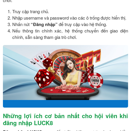
chơi.
Truy cập trang chủ.
Nhập username và password vào các ô trống được hiển thị.
Nhấn nút
“Đăng nhập”
để truy cập vào hệ thống.
Nếu thông tin chính xác, hệ thống chuyển đến giao diện
chính, sẵn sàng tham gia trò chơi.
Những lợi ích cơ bản nhất cho hội viên khi
đăng nhập LUCK8