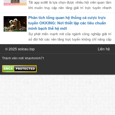
Tải app sc88 là lựa chọn được nhiều hội viên quan tâm
khi muốn truy cập nền tảng giải trí trực tuyến nhanh
hơn, ổn định hơn và thuận tiện hơn so với trình duyệt
Phân tích tổng quan hệ thống cá cược trực
thông thường. […]
tuyến OKKING: Nơi thiết lập các tiêu chuẩn
minh bạch thế hệ mới
Sự phát triển mạnh mẽ của ngành công nghiệp giải trí
số đòi hỏi các nền tảng trực tuyến không chỉ nâng cấp
về mặt giao diện mà còn phải chuẩn hóa toàn diện về
© 2025 soicau.top
Liên hệ
[…]
Thành viên mới: khanhminh71