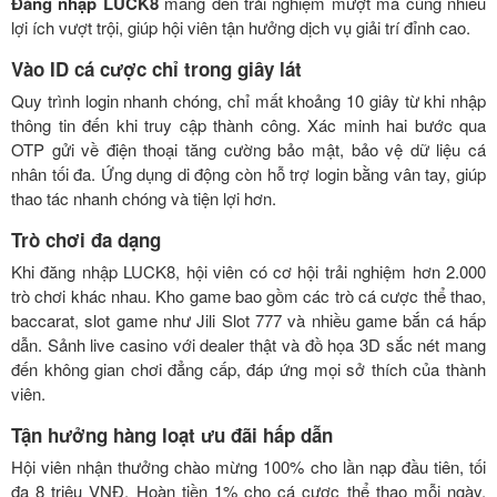
Đăng nhập LUCK8
mang đến trải nghiệm mượt mà cùng nhiều
lợi ích vượt trội, giúp hội viên tận hưởng dịch vụ giải trí đỉnh cao.
Vào ID cá cược chỉ trong giây lát
Quy trình login nhanh chóng, chỉ mất khoảng 10 giây từ khi nhập
thông tin đến khi truy cập thành công. Xác minh hai bước qua
OTP gửi về điện thoại tăng cường bảo mật, bảo vệ dữ liệu cá
nhân tối đa. Ứng dụng di động còn hỗ trợ login bằng vân tay, giúp
thao tác nhanh chóng và tiện lợi hơn.
Trò chơi đa dạng
Khi đăng nhập LUCK8, hội viên có cơ hội trải nghiệm hơn 2.000
trò chơi khác nhau. Kho game bao gồm các trò cá cược thể thao,
baccarat, slot game như Jili Slot 777 và nhiều game bắn cá hấp
dẫn. Sảnh live casino với dealer thật và đồ họa 3D sắc nét mang
đến không gian chơi đẳng cấp, đáp ứng mọi sở thích của thành
viên.
Tận hưởng hàng loạt ưu đãi hấp dẫn
Hội viên nhận thưởng chào mừng 100% cho lần nạp đầu tiên, tối
đa 8 triệu VNĐ. Hoàn tiền 1% cho cá cược thể thao mỗi ngày,