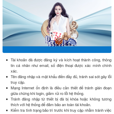
Tài khoản đã được đăng ký và kích hoạt thành công, thông
tin cá nhân như email, số điện thoại được xác minh chính
xác.
Tên đăng nhập và mật khẩu điền đầy đủ, tránh sai sót gây lỗi
truy cập.
Mạng Internet ổn định là điều cần thiết để tránh gián đoạn
giữa chừng khi login, giảm rủi ro lỗi hệ thống.
Tránh đăng nhập từ thiết bị đã bị khóa hoặc không tương
thích với hệ thống để đảm bảo an toàn tài khoản.
Kiểm tra tình trạng bảo trì trước khi truy cập nhằm tránh việc