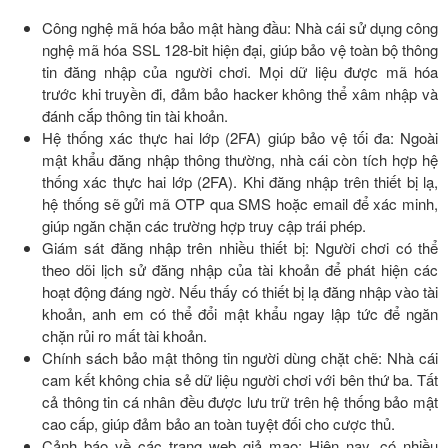
Công nghệ mã hóa bảo mật hàng đầu: Nhà cái sử dụng công
nghệ mã hóa SSL 128-bit hiện đại, giúp bảo vệ toàn bộ thông
tin đăng nhập của người chơi. Mọi dữ liệu được mã hóa
trước khi truyền đi, đảm bảo hacker không thể xâm nhập và
đánh cắp thông tin tài khoản.
Hệ thống xác thực hai lớp (2FA) giúp bảo vệ tối đa: Ngoài
mật khẩu đăng nhập thông thường, nhà cái còn tích hợp hệ
thống xác thực hai lớp (2FA). Khi đăng nhập trên thiết bị lạ,
hệ thống sẽ gửi mã OTP qua SMS hoặc email để xác minh,
giúp ngăn chặn các trường hợp truy cập trái phép.
Giám sát đăng nhập trên nhiều thiết bị: Người chơi có thể
theo dõi lịch sử đăng nhập của tài khoản để phát hiện các
hoạt động đáng ngờ. Nếu thấy có thiết bị lạ đăng nhập vào tài
khoản, anh em có thể đổi mật khẩu ngay lập tức để ngăn
chặn rủi ro mất tài khoản.
Chính sách bảo mật thông tin người dùng chặt chẽ: Nhà cái
cam kết không chia sẻ dữ liệu người chơi với bên thứ ba. Tất
cả thông tin cá nhân đều được lưu trữ trên hệ thống bảo mật
cao cấp, giúp đảm bảo an toàn tuyệt đối cho cược thủ.
Cảnh báo về các trang web giả mạo: Hiện nay, có nhiều