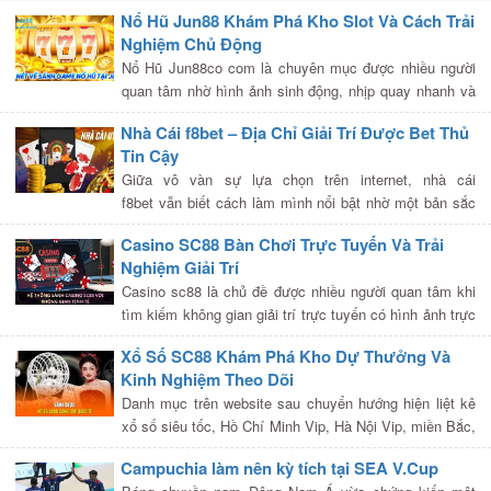
Nổ Hũ Jun88 Khám Phá Kho Slot Và Cách Trải
Nghiệm Chủ Động
Nổ Hũ Jun88co com là chuyên mục được nhiều người
quan tâm nhờ hình ảnh sinh động, nhịp quay nhanh và
hệ thống tính năng đa dạng. Mỗi trò chơi thường xây
Nhà Cái f8bet – Địa Chỉ Giải Trí Được Bet Thủ
dựng một chủ đề […]
Tin Cậy
Giữa vô vàn sự lựa chọn trên internet, nhà cái
f8bet vẫn biết cách làm mình nổi bật nhờ một bản sắc
thương hiệu không thể trộn lẫn. Tinh thần hiện đại,
Casino SC88 Bàn Chơi Trực Tuyến Và Trải
phóng khoáng nhưng lại […]
Nghiệm Giải Trí
Casino sc88 là chủ đề được nhiều người quan tâm khi
tìm kiếm không gian giải trí trực tuyến có hình ảnh trực
quan và nhiều lựa chọn bàn chơi. Dữ liệu do website tự
Xổ Số SC88 Khám Phá Kho Dự Thưởng Và
giới […]
Kinh Nghiệm Theo Dõi
Danh mục trên website sau chuyển hướng hiện liệt kê
xổ số siêu tốc, Hồ Chí Minh Vip, Hà Nội Vip, miền Bắc,
miền Nam, miền Trung, Lotto và Mega 6/45. Tuy nhiên,
Campuchia làm nên kỳ tích tại SEA V.Cup
người dùng […]