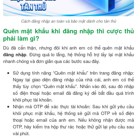
Cách đăng nhập an toàn và bảo mật dành cho tân thủ
Quên mật khẩu khi đăng nhập thì cược thủ
phải làm gì?
Dù đã cẩn thận, nhưng đôi khi anh em có thể quên mật khẩu
đăng nhập
. Đừng quá lo lắng, hệ thống hỗ trợ lấy lại mật khẩu
nhanh chóng và đơn giản qua các bước sau đây.
Sử dụng tính năng “Quên mật khẩu” trên trang đăng nhập:
Ngay tại giao diện đăng nhập của nhà cái, anh em có thể
thấy tùy chọn “Quên mật khẩu”. Nhấn vào đó, sau đó nhập
số điện thoại hoặc email đã đăng ký để bắt đầu quá trình
khôi phục tài khoản.
Nhận mã OTP để xác thực tài khoản: Sau khi gửi yêu cầu
khôi phục mật khẩu, hệ thống sẽ gửi mã OTP về số điện
thoại hoặc email của anh em. Nếu không nhận được mã
OTP, hãy kiểm tra hộp thư rác hoặc thử gửi lại yêu cầu sau
vài phút.