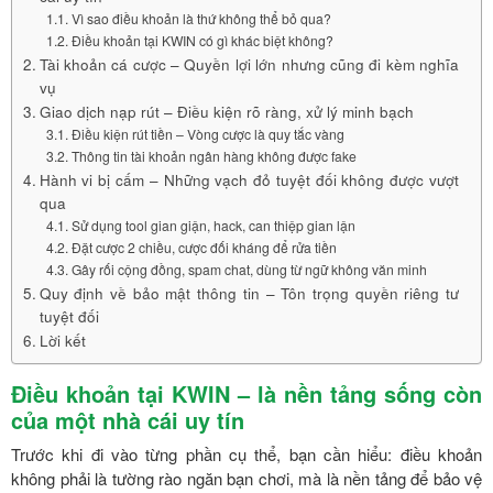
Vì sao điều khoản là thứ không thể bỏ qua?
Điều khoản tại KWIN có gì khác biệt không?
Tài khoản cá cược – Quyền lợi lớn nhưng cũng đi kèm nghĩa
vụ
Giao dịch nạp rút – Điều kiện rõ ràng, xử lý minh bạch
Điều kiện rút tiền – Vòng cược là quy tắc vàng
Thông tin tài khoản ngân hàng không được fake
Hành vi bị cấm – Những vạch đỏ tuyệt đối không được vượt
qua
Sử dụng tool gian giận, hack, can thiệp gian lận
Đặt cược 2 chiều, cược đối kháng để rửa tiền
Gây rối cộng đồng, spam chat, dùng từ ngữ không văn minh
Quy định về bảo mật thông tin – Tôn trọng quyền riêng tư
tuyệt đối
Lời kết
Điều khoản tại KWIN – là nền tảng sống còn
của một nhà cái uy tín
Trước khi đi vào từng phần cụ thể, bạn cần hiểu: điều khoản
không phải là tường rào ngăn bạn chơi, mà là nền tảng để bảo vệ