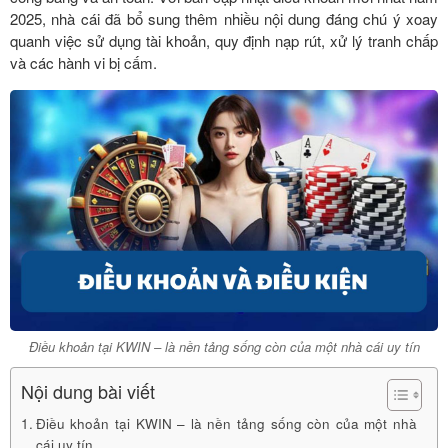
2025, nhà cái đã bổ sung thêm nhiều nội dung đáng chú ý xoay
quanh việc sử dụng tài khoản, quy định nạp rút, xử lý tranh chấp
và các hành vi bị cấm.
Điều khoản tại KWIN – là nền tảng sống còn của một nhà cái uy tín
Nội dung bài viết
Điều khoản tại KWIN – là nền tảng sống còn của một nhà
cái uy tín