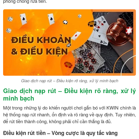
phòng chống rửa tiền.
Giao dịch nạp rút – Điều kiện rõ ràng, xử lý minh bạch
Giao dịch nạp rút – Điều kiện rõ ràng, xử lý
minh bạch
Một trong những lý do khiến người chơi gắn bó với KWIN chính là
hệ thống nạp rút nhanh, ổn định và rõ ràng về quy định. Tuy nhiên,
để rút tiền thành công, không phải chỉ cần thắng là đủ.
Điều kiện rút tiền – Vòng cược là quy tắc vàng