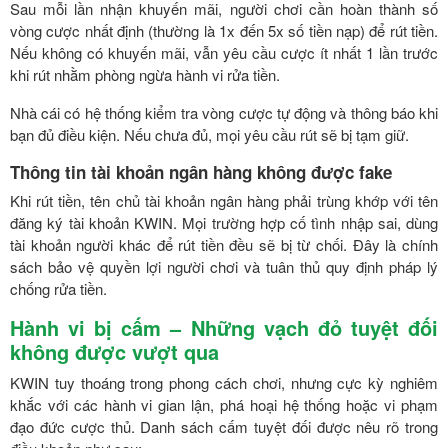
Sau mỗi lần nhận khuyến mãi, người chơi cần hoàn thành số
vòng cược nhất định (thường là 1x đến 5x số tiền nạp) để rút tiền.
Nếu không có khuyến mãi, vẫn yêu cầu cược ít nhất 1 lần trước
khi rút nhằm phòng ngừa hành vi rửa tiền.
Nhà cái có hệ thống kiểm tra vòng cược tự động và thông báo khi
bạn đủ điều kiện. Nếu chưa đủ, mọi yêu cầu rút sẽ bị tạm giữ.
Thông tin tài khoản ngân hàng không được fake
Khi rút tiền, tên chủ tài khoản ngân hàng phải trùng khớp với tên
đăng ký tài khoản KWIN. Mọi trường hợp cố tình nhập sai, dùng
tài khoản người khác để rút tiền đều sẽ bị từ chối. Đây là chính
sách bảo vệ quyền lợi người chơi và tuân thủ quy định pháp lý
chống rửa tiền.
Hành vi bị cấm – Những vạch đỏ tuyệt đối
không được vượt qua
KWIN tuy thoáng trong phong cách chơi, nhưng cực kỳ nghiêm
khắc với các hành vi gian lận, phá hoại hệ thống hoặc vi phạm
đạo đức cược thủ. Danh sách cấm tuyệt đối được nêu rõ trong