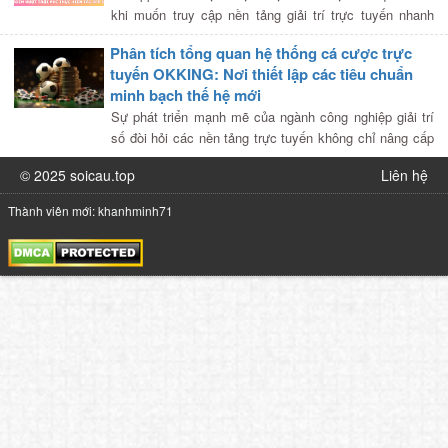
khi muốn truy cập nền tảng giải trí trực tuyến nhanh
hơn, ổn định hơn và thuận tiện hơn so với trình duyệt
Phân tích tổng quan hệ thống cá cược trực
thông thường. […]
tuyến OKKING: Nơi thiết lập các tiêu chuẩn
minh bạch thế hệ mới
Sự phát triển mạnh mẽ của ngành công nghiệp giải trí
số đòi hỏi các nền tảng trực tuyến không chỉ nâng cấp
về mặt giao diện mà còn phải chuẩn hóa toàn diện về
© 2025 soicau.top
Liên hệ
[…]
Thành viên mới: khanhminh71