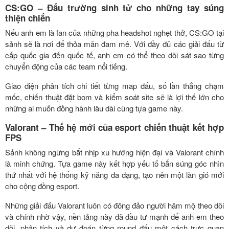
CS:GO – Đấu trường sinh tử cho những tay súng
thiện chiến
Nếu anh em là fan của những pha headshot nghẹt thở, CS:GO tại
sảnh sẽ là nơi để thỏa mãn đam mê. Với đầy đủ các giải đấu từ
cấp quốc gia đến quốc tế, anh em có thể theo dõi sát sao từng
chuyển động của các team nổi tiếng.
Giao diện phân tích chi tiết từng map đấu, số lần thắng chạm
mốc, chiến thuật đặt bom và kiểm soát site sẽ là lợi thế lớn cho
những ai muốn đồng hành lâu dài cùng tựa game này.
Valorant – Thế hệ mới của esport chiến thuật kết hợp
FPS
Sảnh không ngừng bắt nhịp xu hướng hiện đại và Valorant chính
là minh chứng. Tựa game này kết hợp yếu tố bắn súng góc nhìn
thứ nhất với hệ thống kỹ năng đa dạng, tạo nên một làn gió mới
cho cộng đồng esport.
Những giải đấu Valorant luôn có đông đảo người hâm mộ theo dõi
và chính nhờ vậy, nền tảng này đã đầu tư mạnh để anh em theo
dõi, phân tích và dự đoán từng round đấu một cách trực quan