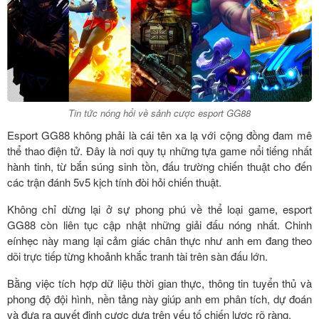
Tin tức nóng hổi về sảnh cược esport GG88
Esport GG88 không phải là cái tên xa lạ với cộng đồng đam mê
thể thao điện tử. Đây là nơi quy tụ những tựa game nổi tiếng nhất
hành tinh, từ bắn súng sinh tồn, đấu trường chiến thuật cho đến
các trận đánh 5v5 kịch tính đòi hỏi chiến thuật.
Không chỉ dừng lại ở sự phong phú về thể loại game, esport
GG88 còn liên tục cập nhật những giải đấu nóng nhất. Chinh
eínhẹc này mang lại cảm giác chân thực như anh em đang theo
dõi trực tiếp từng khoảnh khắc tranh tài trên sàn đấu lớn.
Bằng việc tích hợp dữ liệu thời gian thực, thông tin tuyển thủ và
phong độ đội hình, nền tảng này giúp anh em phân tích, dự đoán
và đưa ra quyết định cược dựa trên yếu tố chiến lược rõ ràng.