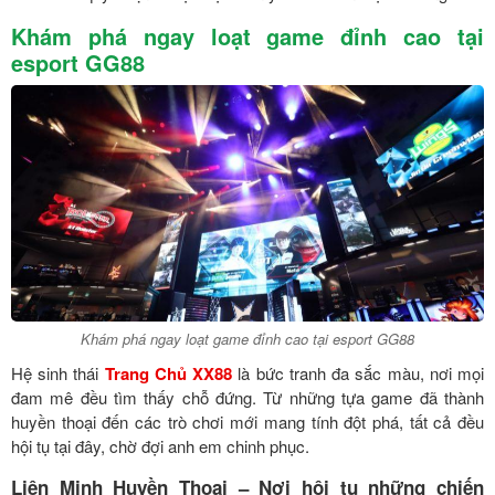
Khám phá ngay loạt game đỉnh cao tại
esport GG88
Khám phá ngay loạt game đỉnh cao tại esport GG88
Hệ sinh thái
Trang Chủ XX88
là bức tranh đa sắc màu, nơi mọi
đam mê đều tìm thấy chỗ đứng. Từ những tựa game đã thành
huyền thoại đến các trò chơi mới mang tính đột phá, tất cả đều
hội tụ tại đây, chờ đợi anh em chinh phục.
Liên Minh Huyền Thoại – Nơi hội tụ những chiến