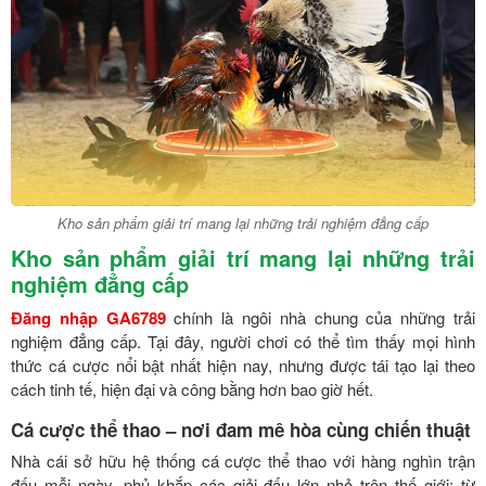
Kho sản phẩm giải trí mang lại những trải nghiệm đẳng cấp
Kho sản phẩm giải trí mang lại những trải
nghiệm đẳng cấp
Đăng nhập GA6789
chính là ngôi nhà chung của những trải
nghiệm đẳng cấp. Tại đây, người chơi có thể tìm thấy mọi hình
thức cá cược nổi bật nhất hiện nay, nhưng được tái tạo lại theo
cách tinh tế, hiện đại và công bằng hơn bao giờ hết.
Cá cược thể thao – nơi đam mê hòa cùng chiến thuật
Nhà cái sở hữu hệ thống cá cược thể thao với hàng nghìn trận
đấu mỗi ngày, phủ khắp các giải đấu lớn nhỏ trên thế giới: từ