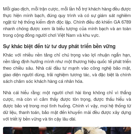
Mỗi giao dịch, mỗi trận cược, mỗi lần hỗ trợ khách hàng đều được
thực hiện minh bạch, đúng quy trình và có sự giám sát nghiêm
ngặt từ hệ thống kiểm định độc lập. Chính điều đó khiến GA 6789
nhanh chóng được xem là biểu tượng của minh bạch và an toàn
trong cộng đồng người chơi Việt Nam và khu vực.
Sự khác biệt đến từ tư duy phát triển bền vững
Khác với nhiều nền tảng chỉ chú trọng vào lợi nhuận ngắn hạn,
nền tảng định hướng mình như một thương hiệu quốc tế phát triển
theo chiều sâu. Nhà cái đầu tư mạnh vào công nghệ bảo mật,
giao diện người dùng, trải nghiệm tương tác, và đặc biệt là chính
sách chăm sóc khách hàng cá nhân hóa.
Nhà cái hiểu rằng: một người chơi hài lòng không chỉ vì thắng
cược, mà còn vì cảm thấy được tôn trọng, được thấu hiểu và
được bảo vệ trong mọi tình huống. Chính vì vậy, mọi hệ thống từ
dữ liệu, thanh toán, bảo mật đến khuyến mãi đều được xây dựng
với triết lý bền vững và tin cậy lâu dài.