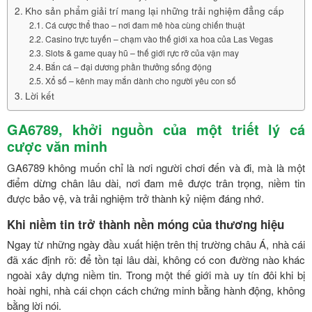
Kho sản phẩm giải trí mang lại những trải nghiệm đẳng cấp
Cá cược thể thao – nơi đam mê hòa cùng chiến thuật
Casino trực tuyến – chạm vào thế giới xa hoa của Las Vegas
Slots & game quay hũ – thế giới rực rỡ của vận may
Bắn cá – đại dương phần thưởng sống động
Xổ số – kênh may mắn dành cho người yêu con số
Lời kết
GA6789, khởi nguồn của một triết lý cá
cược văn minh
GA6789 không muốn chỉ là nơi người chơi đến và đi, mà là một
điểm dừng chân lâu dài, nơi đam mê được trân trọng, niềm tin
được bảo vệ, và trải nghiệm trở thành kỷ niệm đáng nhớ.
Khi niềm tin trở thành nền móng của thương hiệu
Ngay từ những ngày đầu xuất hiện trên thị trường châu Á, nhà cái
đã xác định rõ: để tồn tại lâu dài, không có con đường nào khác
ngoài xây dựng niềm tin. Trong một thế giới mà uy tín đôi khi bị
hoài nghi, nhà cái chọn cách chứng minh bằng hành động, không
bằng lời nói.