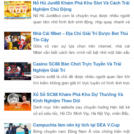
Nổ Hũ Jun88 Khám Phá Kho Slot Và Cách Trải
Nghiệm Chủ Động
Nổ Hũ Jun88co com là chuyên mục được nhiều người
quan tâm nhờ hình ảnh sinh động, nhịp quay nhanh và
hệ thống tính năng đa dạng. Mỗi trò chơi thường xây
Nhà Cái f8bet – Địa Chỉ Giải Trí Được Bet Thủ
dựng một chủ đề […]
Tin Cậy
Giữa vô vàn sự lựa chọn trên internet, nhà cái
f8bet vẫn biết cách làm mình nổi bật nhờ một bản sắc
thương hiệu không thể trộn lẫn. Tinh thần hiện đại,
Casino SC88 Bàn Chơi Trực Tuyến Và Trải
phóng khoáng nhưng lại […]
Nghiệm Giải Trí
Casino sc88 là chủ đề được nhiều người quan tâm khi
tìm kiếm không gian giải trí trực tuyến có hình ảnh trực
quan và nhiều lựa chọn bàn chơi. Dữ liệu do website tự
Xổ Số SC88 Khám Phá Kho Dự Thưởng Và
giới […]
Kinh Nghiệm Theo Dõi
Danh mục trên website sau chuyển hướng hiện liệt kê
xổ số siêu tốc, Hồ Chí Minh Vip, Hà Nội Vip, miền Bắc,
miền Nam, miền Trung, Lotto và Mega 6/45. Tuy nhiên,
Campuchia làm nên kỳ tích tại SEA V.Cup
người dùng […]
Bóng chuyền nam Đông Nam Á vừa chứng kiến một