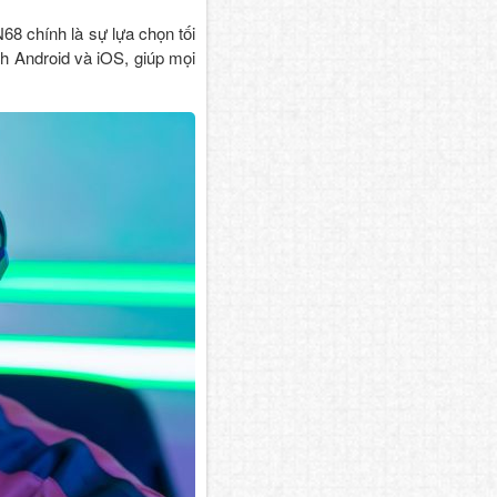
8 chính là sự lựa chọn tối
h Android và iOS, giúp mọi