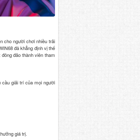
cho người chơi nhiều trải
TWIN68 đã khẳng định vị thế
t đông đảo thành viên tham
cầu giải trí của mọi người
hưởng giá trị.