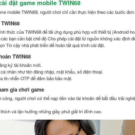
cài đặt game mobile TWIN68
ame mobile TWIN68, người chơi chỉ cần thực hiện theo các bước đơn 
g TWIN68
ính thức của TWIN68 để tải ứng dụng phù hợp với thiết bị (Android ho
các bạn cần bật chế độ Cho phép cài đặt từ nguồn không xác định đ
 Tin cậy nhà phát triển để hoàn tất quá trình cài đặt.
khoản TWIN68
ng ký tài khoản mới.
 cá nhân như tên đăng nhập, mật khẩu, số điện thoại.
ua tin nhắn OTP để đảm bảo bảo mật.
tham gia chơi game
 công, người chơi có thể nạp tiền vào tài khoản để bắt đầu trải nghi
thích và tận hưởng những giây phút giải trí đỉnh cao.