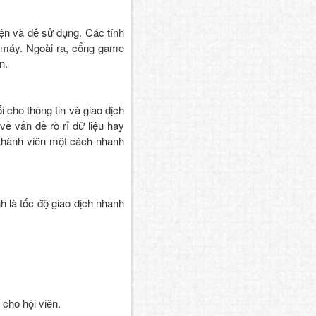
ện và dễ sử dụng. Các tính
 máy. Ngoài ra, cổng game
n.
cho thông tin và giao dịch
ề vấn đề rò rỉ dữ liệu hay
 thành viên một cách nhanh
 là tốc độ giao dịch nhanh
 cho hội viên.