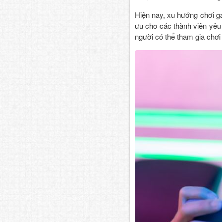
Hiện nay, xu hướng chơi g
ưu cho các thành viên yêu
người có thể tham gia chơi 