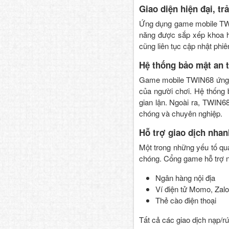
Giao diện hiện đại, t
Ứng dụng game mobile TWIN
năng được sắp xếp khoa h
cũng liên tục cập nhật phiê
Hệ thống bảo mật an t
Game mobile TWIN68 ứng dụ
của người chơi. Hệ thống 
gian lận. Ngoài ra, TWIN6
chóng và chuyên nghiệp.
Hỗ trợ giao dịch nhanh
Một trong những yếu tố qu
chóng. Cổng game hỗ trợ n
Ngân hàng nội địa
Ví điện tử Momo, Zal
Thẻ cào điện thoại
Tất cả các giao dịch nạp/rú