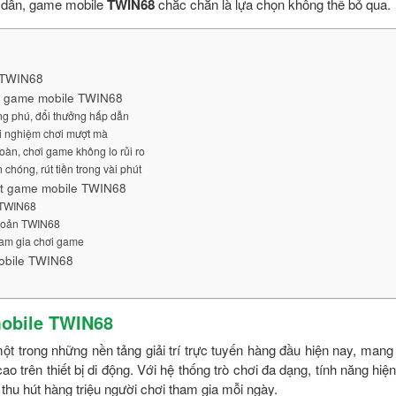
ấp dẫn, game mobile
TWIN68
chắc chắn là lựa chọn không thể bỏ qua.
e TWIN68
a game mobile TWIN68
ng phú, đổi thưởng hấp dẫn
rải nghiệm chơi mượt mà
oàn, chơi game không lo rủi ro
 chóng, rút tiền trong vài phút
ặt game mobile TWIN68
 TWIN68
khoản TWIN68
ham gia chơi game
mobile TWIN68
mobile TWIN68
ột trong những nền tảng giải trí trực tuyến hàng đầu hiện nay, man
ao trên thiết bị di động. Với hệ thống trò chơi đa dạng, tính năng hiện
hu hút hàng triệu người chơi tham gia mỗi ngày.