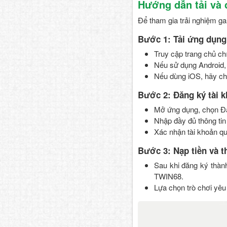
Hướng dẫn tải và 
Để tham gia trải nghiệm g
Bước 1: Tải ứng dụn
Truy cập trang chủ ch
Nếu sử dụng Android, 
Nếu dùng iOS, hãy chọn
Bước 2: Đăng ký tài 
Mở ứng dụng, chọn Đă
Nhập đầy đủ thông tin
Xác nhận tài khoản q
Bước 3: Nạp tiền và 
Sau khi đăng ký thành
TWIN68.
Lựa chọn trò chơi yêu 