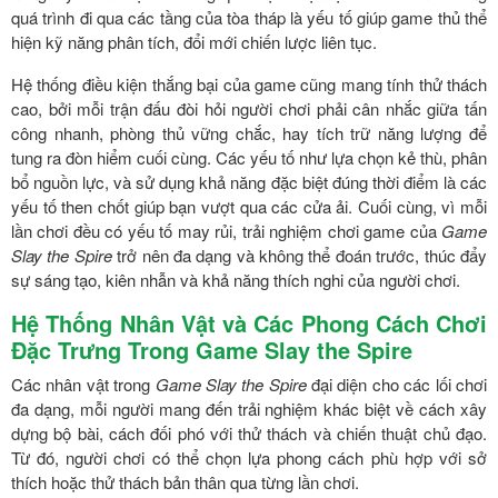
quá trình đi qua các tầng của tòa tháp là yếu tố giúp game thủ thể
hiện kỹ năng phân tích, đổi mới chiến lược liên tục.
Hệ thống điều kiện thắng bại của game cũng mang tính thử thách
cao, bởi mỗi trận đấu đòi hỏi người chơi phải cân nhắc giữa tấn
công nhanh, phòng thủ vững chắc, hay tích trữ năng lượng để
tung ra đòn hiểm cuối cùng. Các yếu tố như lựa chọn kẻ thù, phân
bổ nguồn lực, và sử dụng khả năng đặc biệt đúng thời điểm là các
yếu tố then chốt giúp bạn vượt qua các cửa ải. Cuối cùng, vì mỗi
lần chơi đều có yếu tố may rủi, trải nghiệm chơi game của
Game
Slay the Spire
trở nên đa dạng và không thể đoán trước, thúc đẩy
sự sáng tạo, kiên nhẫn và khả năng thích nghi của người chơi.
Hệ Thống Nhân Vật và Các Phong Cách Chơi
Đặc Trưng Trong Game Slay the Spire
Các nhân vật trong
Game Slay the Spire
đại diện cho các lối chơi
đa dạng, mỗi người mang đến trải nghiệm khác biệt về cách xây
dựng bộ bài, cách đối phó với thử thách và chiến thuật chủ đạo.
Từ đó, người chơi có thể chọn lựa phong cách phù hợp với sở
thích hoặc thử thách bản thân qua từng lần chơi.