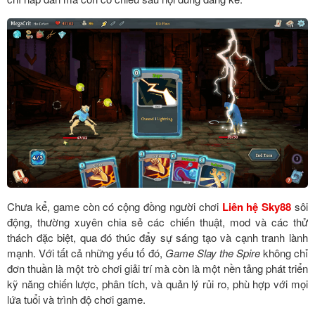
Chưa kể, game còn có cộng đồng người chơi
Liên hệ Sky88
sôi
động, thường xuyên chia sẻ các chiến thuật, mod và các thử
thách đặc biệt, qua đó thúc đẩy sự sáng tạo và cạnh tranh lành
mạnh. Với tất cả những yếu tố đó,
Game Slay the Spire
không chỉ
đơn thuần là một trò chơi giải trí mà còn là một nền tảng phát triển
kỹ năng chiến lược, phân tích, và quản lý rủi ro, phù hợp với mọi
lứa tuổi và trình độ chơi game.