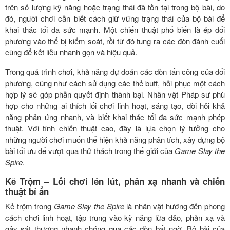
trên số lượng kỹ năng hoặc trạng thái đã tồn tại trong bộ bài, do
đó, người chơi cần biết cách giữ vững trạng thái của bộ bài để
khai thác tối đa sức mạnh. Một chiến thuật phổ biến là ép đối
phương vào thế bị kiểm soát, rồi từ đó tung ra các đòn đánh cuối
cùng để kết liễu nhanh gọn và hiệu quả.
Trong quá trình chơi, khả năng dự đoán các đòn tấn công của đối
phương, cũng như cách sử dụng các thẻ buff, hồi phục một cách
hợp lý sẽ góp phần quyết định thành bại. Nhân vật Pháp sư phù
hợp cho những ai thích lối chơi linh hoạt, sáng tạo, đòi hỏi khả
năng phản ứng nhanh, và biết khai thác tối đa sức mạnh phép
thuật. Với tính chiến thuật cao, đây là lựa chọn lý tưởng cho
những người chơi muốn thể hiện khả năng phân tích, xây dựng bộ
bài tối ưu để vượt qua thử thách trong thế giới của
Game Slay the
Spire
.
Kẻ Trộm – Lối chơi lén lút, phản xạ nhanh và chiến
thuật bí ẩn
Kẻ trộm trong
Game Slay the Spire
là nhân vật hướng đến phong
cách chơi linh hoạt, tập trung vào kỹ năng lừa đảo, phản xạ và
gây sát thương nhanh chóng qua các đòn bất ngờ. Bộ bài của