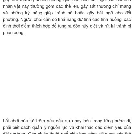
nhân vật này thường gồm các thẻ lén, gây sát thương chí mạng
và những kỹ năng giúp tránh né hoặc gây bất ngờ cho đối
phương. Người chơi cần có khả năng dự tính các tình huống, xác
định thời điểm thích hợp để tung ra đòn hủy diệt và rút lui tránh bị
phản công.
Lối chơi của kẻ trộm yêu cầu sự nhạy bén trong từng bước đi,
phải biết cách quản lý nguồn lực và khai thác các điểm yếu của
đối phương. Các chiến thuật phổ biến bao gồm sử dụng các thẻ