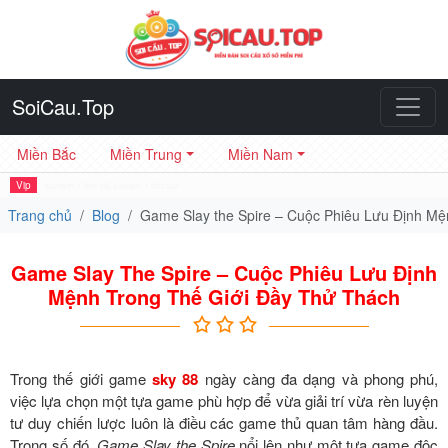
SoiCau.Top
Miền Bắc
Miền Trung
Miền Nam
Vip
sunwin
•
link tải sunwin
•
hitclub
Trang chủ
Blog
Game Slay the Spire – Cuộc Phiêu Lưu Định Mệ
Game Slay The Spire – Cuộc Phiêu Lưu Định
Mệnh Trong Thế Giới Đầy Thử Thách
Trong thế giới game
sky 88
ngày càng đa dạng và phong phú,
việc lựa chọn một tựa game phù hợp để vừa giải trí vừa rèn luyện
tư duy chiến lược luôn là điều các game thủ quan tâm hàng đầu.
Trong số đó,
Game Slay the Spire
nổi lên như một tựa game độc