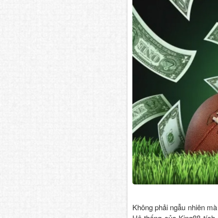
Không phải ngẫu nhiên m
Hệ thống của King88 tích 