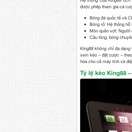
được phép tham gia cá cượ
Bóng đá quốc tế và C
Bóng rổ: Hệ thống hỗ 
Môn quần vợt: Người c
Cầu lông, bóng chuyề
King88 không chỉ đa dạng v
xem kèo – đặt cược – theo 
hóa cho cả máy tính và điệ
Tỷ lệ kèo King88 