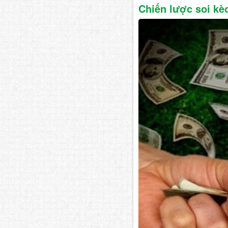
Chiến lược soi kèo