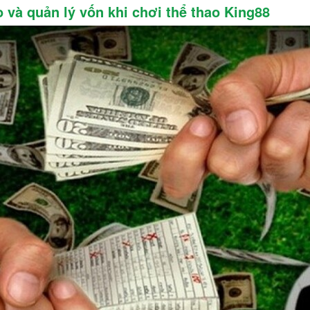
 và quản lý vốn khi chơi thể thao King88