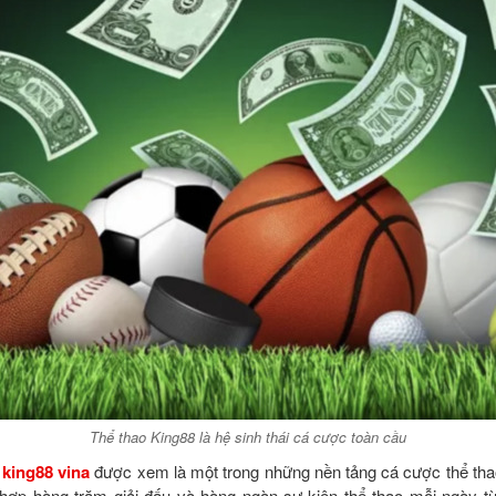
Thể thao King88 là hệ sinh thái cá cược toàn cầu
à
king88 vina
được xem là một trong những nền tảng cá cược thể thao
hợp hàng trăm giải đấu và hàng ngàn sự kiện thể thao mỗi ngày từ