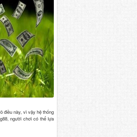
rõ điều này, vì vậy hệ thống
g88, người chơi có thể lựa