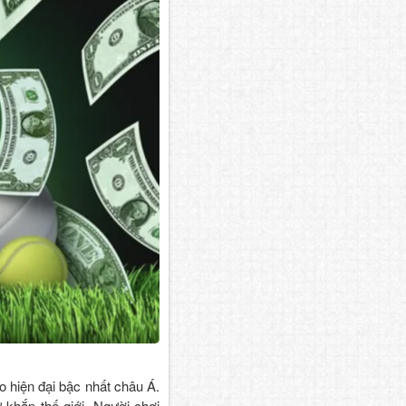
 hiện đại bậc nhất châu Á.
 khắp thế giới. Người chơi