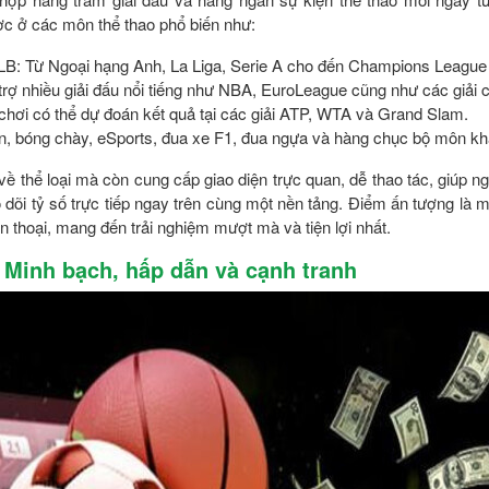
c ở các môn thể thao phổ biến như:
LB: Từ Ngoại hạng Anh, La Liga, Serie A cho đến Champions League
trợ nhiều giải đấu nổi tiếng như NBA, EuroLeague cũng như các giải 
hơi có thể dự đoán kết quả tại các giải ATP, WTA và Grand Slam.
n, bóng chày, eSports, đua xe F1, đua ngựa và hàng chục bộ môn kh
ề thể loại mà còn cung cấp giao diện trực quan, dễ thao tác, giúp ng
dõi tỷ số trực tiếp ngay trên cùng một nền tảng. Điểm ấn tượng là m
n thoại, mang đến trải nghiệm mượt mà và tiện lợi nhất.
– Minh bạch, hấp dẫn và cạnh tranh