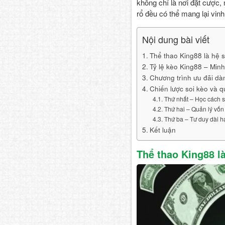
không chỉ là nơi đặt cược
rổ đều có thể mang lại vi
Nội dung bài viết
Thể thao King88 là hệ s
Tỷ lệ kèo King88 – Min
Chương trình ưu đãi dàn
Chiến lược soi kèo và q
Thứ nhất – Học cách s
Thứ hai – Quản lý vốn
Thứ ba – Tư duy dài h
Kết luận
Thể thao King88 là