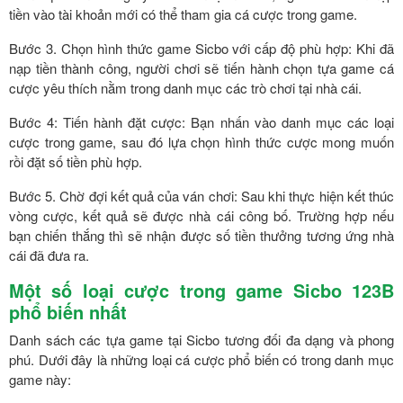
tiền vào tài khoản mới có thể tham gia cá cược trong game.
Bước 3. Chọn hình thức game Sicbo với cấp độ phù hợp: Khi đã
nạp tiền thành công, người chơi sẽ tiến hành chọn tựa game cá
cược yêu thích nằm trong danh mục các trò chơi tại nhà cái.
Bước 4: Tiến hành đặt cược: Bạn nhấn vào danh mục các loại
cược trong game, sau đó lựa chọn hình thức cược mong muốn
rồi đặt số tiền phù hợp.
Bước 5. Chờ đợi kết quả của ván chơi: Sau khi thực hiện kết thúc
vòng cược, kết quả sẽ được nhà cái công bố. Trường hợp nếu
bạn chiến thắng thì sẽ nhận được số tiền thưởng tương ứng nhà
cái đã đưa ra.
Một số loại cược trong game Sicbo 123B
phổ biến nhất
Danh sách các tựa game tại Sicbo tương đối đa dạng và phong
phú. Dưới đây là những loại cá cược phổ biến có trong danh mục
game này: