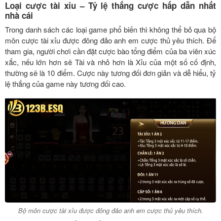
Loại cược tài xỉu – Tỷ lệ thắng cược hấp dẫn nhất
nhà cái
Trong danh sách các loại game phổ biến thì không thể bỏ qua bộ
môn cược tài xỉu được đông đảo anh em cược thủ yêu thích. Để
tham gia, người chơi cần đặt cược bào tổng điểm của ba viên xúc
xắc, nếu lớn hơn sẽ Tài và nhỏ hơn là Xỉu của một số cố định,
thường sẽ là 10 điểm. Cược này tương đối đơn giản và dễ hiểu, tỷ
lệ thắng của game này tương đối cao.
Bộ môn cược tài xỉu được đông đảo anh em cược thủ yêu thích.