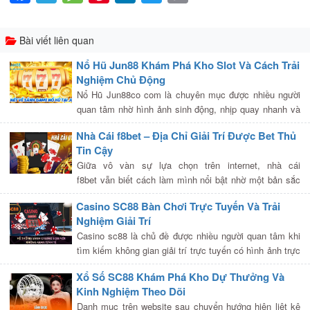
Link
Bài viết liên quan
Nổ Hũ Jun88 Khám Phá Kho Slot Và Cách Trải
Nghiệm Chủ Động
Nổ Hũ Jun88co com là chuyên mục được nhiều người
quan tâm nhờ hình ảnh sinh động, nhịp quay nhanh và
hệ thống tính năng đa dạng. Mỗi trò chơi thường xây
Nhà Cái f8bet – Địa Chỉ Giải Trí Được Bet Thủ
dựng một chủ đề […]
Tin Cậy
Giữa vô vàn sự lựa chọn trên internet, nhà cái
f8bet vẫn biết cách làm mình nổi bật nhờ một bản sắc
thương hiệu không thể trộn lẫn. Tinh thần hiện đại,
Casino SC88 Bàn Chơi Trực Tuyến Và Trải
phóng khoáng nhưng lại […]
Nghiệm Giải Trí
Casino sc88 là chủ đề được nhiều người quan tâm khi
tìm kiếm không gian giải trí trực tuyến có hình ảnh trực
quan và nhiều lựa chọn bàn chơi. Dữ liệu do website tự
Xổ Số SC88 Khám Phá Kho Dự Thưởng Và
giới […]
Kinh Nghiệm Theo Dõi
Danh mục trên website sau chuyển hướng hiện liệt kê