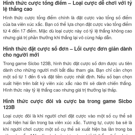
Hình thức cược tổng điểm – Loại cược dễ chơi với tỷ
lệ thắng cao
Hình thức cược tổng điểm chính là đặt cược vào tổng số điểm
của ba viên xúc xắc. Bạn có thể lựa chọn đặt cược vào tổng điểm
từ 4 đến 17 điểm. Mặc dù loại cược này có tỷ lệ thắng không cao
nhưng giá trị phần thưởng khi thắng lại vô cùng hấp dẫn.
Hình thức đặt cược số đơn – Lối cược đơn giản dành
cho người mới
Trong game Sicbo 123B, hình thức đặt cược số đơn được ưu tiên
dành cho những người mới bắt đầu tham gia. Bạn chỉ cần chọn
một số từ 1 đến 6 và đặt tiền cược nhất định. Nếu số bạn chọn
xuất hiện trên bất kỳ viên xúc xắc nào thì sẽ dành chiến thắng.
Hình thức này tỷ lệ thắng cao nhưng giá trị thưởng lại thấp.
Hình thức cược đôi và cược ba trong game Sicbo
123B
Loại cược đôi là khi người chơi đặt cược vào một số cụ thể sẽ
xuất hiện hai lần trong ba viên xúc xắc. Tương tự, cược ba sẽ là
khi người chơi cược một số cụ thể sẽ xuất hiện ba lần trong ba