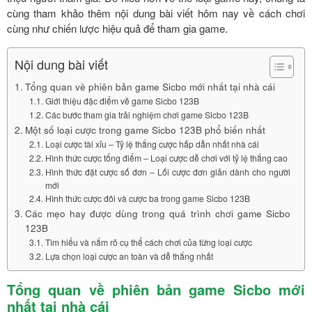
cùng tham khảo thêm nội dung bài viết hôm nay về cách chơi
cùng như chiến lược hiệu quả để tham gia game.
Nội dung bài viết
Tổng quan về phiên bản game Sicbo mới nhất tại nhà cái
Giới thiệu đặc điểm về game Sicbo 123B
Các bước tham gia trải nghiệm chơi game Sicbo 123B
Một số loại cược trong game Sicbo 123B phổ biến nhất
Loại cược tài xỉu – Tỷ lệ thắng cược hấp dẫn nhất nhà cái
Hình thức cược tổng điểm – Loại cược dễ chơi với tỷ lệ thắng cao
Hình thức đặt cược số đơn – Lối cược đơn giản dành cho người
mới
Hình thức cược đôi và cược ba trong game Sicbo 123B
Các mẹo hay được dùng trong quá trình chơi game Sicbo
123B
Tìm hiểu và nắm rõ cụ thể cách chơi của từng loại cược
Lựa chọn loại cược an toàn và dễ thắng nhất
Tổng quan về phiên bản game Sicbo mới
nhất tại nhà cái