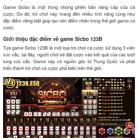
Game Sicbo là một trong những phiên bản nâng cấp của cá
cược. Do đó, trò chơi này mang đến nhiều tính năng cũng như
đặc điểm riêng biệt giúp tạo nên điểm nhấn trong thế giới game cá
cược.
Giới thiệu đặc điểm về game Sicbo 123B
Tựa game Sicbo 123B là một loại trò chơi cá cược sử dụng 3 viên
xúc xắc, tại đây, người chơi sẽ đặt cược vào kết quả của các lượt
tung xúc xắc. Game này có nguồn gốc từ Trung Quốc và phát
triển thành trò chơi cá cược phổ biến trên thế giới.