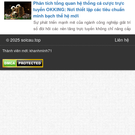
Phân tích tổng quan hệ thống cá cược trực
thông thường. […]
tuyến OKKING: Nơi thiết lập các tiêu chuẩn
minh bạch thế hệ mới
Sự phát triển mạnh mẽ của ngành công nghiệp giải trí
số đòi hỏi các nền tảng trực tuyến không chỉ nâng cấp
về mặt giao diện mà còn phải chuẩn hóa toàn diện về
© 2025 soicau.top
Liên hệ
[…]
Thành viên mới: khanhminh71