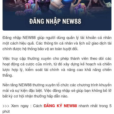
Đăng nhập NEW88 giúp người dùng quản lý tài khoản cá nhân
một cách hiệu quả. Các thông tin cá nhân và lịch sử giao dịch tài
chính được hệ thống bảo vệ an toàn tuyệt đối.
Việc truy cập thường xuyên cho phép thành viên theo dõi các
hoạt động cá cược của mình, từ đó xây dựng kế hoạch và chiến
lược hợp lý, kiểm soát tài chính và nâng cao khả năng chiến
thắng.
Nền tảng NEW88 thường xuyên tổ chức các chương trình khuyến
mãi và sự kiện đặc biệt. Việc đăng nhập sẽ giúp bạn không bỏ lỡ
bất kỳ cơ hội nhận thưởng hấp dẫn nào.
>>> Xem ngay : Cách
ĐĂNG KÝ NEW88
nhanh nhất trong 5
phút