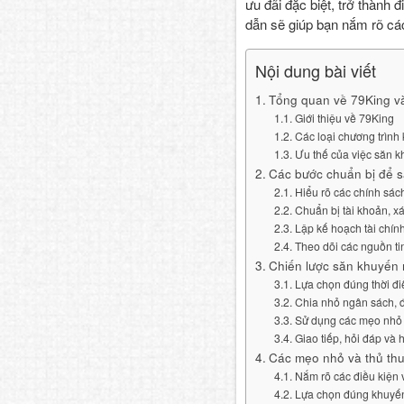
ưu đãi đặc biệt, trở thành
dẫn sẽ giúp bạn nắm rõ các
Nội dung bài viết
Tổng quan về 79King và
Giới thiệu về 79King
Các loại chương trình
Ưu thế của việc săn k
Các bước chuẩn bị để s
Hiểu rõ các chính sác
Chuẩn bị tài khoản, x
Lập kế hoạch tài chính
Theo dõi các nguồn tin
Chiến lược săn khuyến 
Lựa chọn đúng thời đi
Chia nhỏ ngân sách, đ
Sử dụng các mẹo nhỏ đ
Giao tiếp, hỏi đáp và 
Các mẹo nhỏ và thủ thu
Nắm rõ các điều kiện 
Lựa chọn đúng khuyến