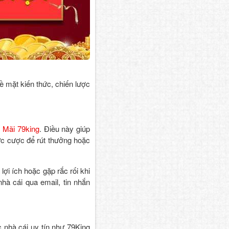
 mặt kiến thức, chiến lược
 Mãi 79king
. Điều này giúp
ức cược để rút thưởng hoặc
ợi ích hoặc gặp rắc rối khi
hà cái qua email, tin nhắn
 nhà cái uy tín như 79King