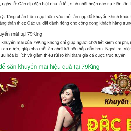
ngày lễ: Các dịp đặc biệt như lễ tết, sinh nhật hoặc các sự kiện lớn
kỳ: Tăng phần trăm nạp thêm vào mỗi lần nạp để khuyến khích khách 
ng thân thiết: Các ưu đãi dành riêng cho cộng đồng khách hàng trun
uyến mãi tại 79King
khuyến mãi của 79King không chỉ giúp người chơi tiết kiệm chi phí,
m cá cược, giúp cho mỗi lần chơi trở nên hấp dẫn hơn. Ngoài ra, vi
ưu hóa lợi ích và giảm thiểu rủi ro khi tham gia cá cược trực tuyến.
để săn khuyến mãi hiệu quả tại 79King