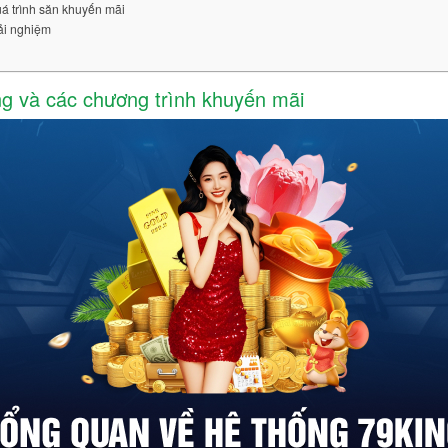
uá trình săn khuyến mãi
rải nghiệm
g và các chương trình khuyến mãi