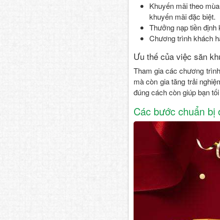
Khuyến mãi theo mùa, 
khuyến mãi đặc biệt.
Thưởng nạp tiền định 
Chương trình khách hà
Ưu thế của việc săn kh
Tham gia các chương trình 
mà còn gia tăng trải nghiệ
đúng cách còn giúp bạn tối 
Các bước chuẩn bị 