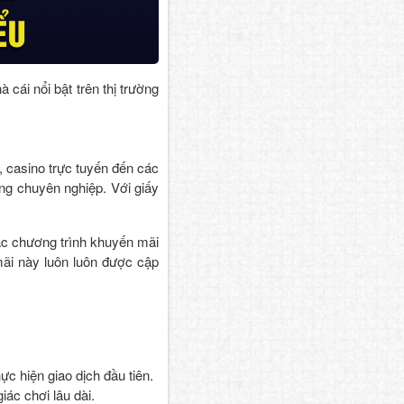
cái nổi bật trên thị trường
o, casino trực tuyến đến các
àng chuyên nghiệp. Với giấy
các chương trình khuyến mãi
ãi này luôn luôn được cập
c hiện giao dịch đầu tiên.
iác chơi lâu dài.