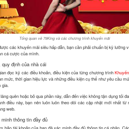
Tổng quan về 79King và các chương trình khuyến mãi
được các khuyến mãi siêu hấp dẫn, bạn cần phải chuẩn bị kỹ lưỡng về
oản cá cược của mình.
, quy định của nhà cái
gian đọc kỹ các điều khoản, điều kiện của từng chương trình
Khuyến
hạn mức, thời gian hiệu lực và những điều kiện cụ thể như yêu cầu m
 gia.
 lãng quên hoặc bỏ qua phần này, dẫn đến việc không tận dụng tối đa l
ánh điều này, bạn nên luôn luôn theo dõi các cập nhật mới nhất từ n
ang web.
 minh thông tin đầy đủ
m bảo tài khoản của bạn đã xác minh đầy đủ thông tin cá nhân. Các