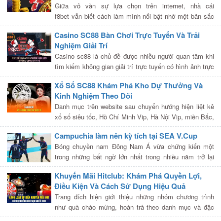
Giữa vô vàn sự lựa chọn trên internet, nhà cái
f8bet vẫn biết cách làm mình nổi bật nhờ một bản sắc
thương hiệu không thể trộn lẫn. Tinh thần hiện đại,
Casino SC88 Bàn Chơi Trực Tuyến Và Trải
phóng khoáng nhưng lại […]
Nghiệm Giải Trí
Casino sc88 là chủ đề được nhiều người quan tâm khi
tìm kiếm không gian giải trí trực tuyến có hình ảnh trực
quan và nhiều lựa chọn bàn chơi. Dữ liệu do website tự
Xổ Số SC88 Khám Phá Kho Dự Thưởng Và
giới […]
Kinh Nghiệm Theo Dõi
Danh mục trên website sau chuyển hướng hiện liệt kê
xổ số siêu tốc, Hồ Chí Minh Vip, Hà Nội Vip, miền Bắc,
miền Nam, miền Trung, Lotto và Mega 6/45. Tuy nhiên,
Campuchia làm nên kỳ tích tại SEA V.Cup
người dùng […]
Bóng chuyền nam Đông Nam Á vừa chứng kiến một
trong những bất ngờ lớn nhất trong nhiều năm trở lại
đây khi tuyển Campuchia xuất sắc đánh bại Indonesia
Khuyến Mãi Hitclub: Khám Phá Quyền Lợi,
để giành chức vô địch […]
Điều Kiện Và Cách Sử Dụng Hiệu Quả
Trang đích hiện giới thiệu những nhóm chương trình
như quà chào mừng, hoàn trả theo danh mục và đặc
quyền dành cho thành viên nhiều cấp độ. Mỗi nội dung