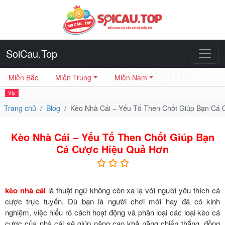
SoiCau.Top
Miền Bắc
Miền Trung
Miền Nam
Vip
sunwin
•
link tải sunwin
•
hitclub
Trang chủ
Blog
Kèo Nhà Cái – Yếu Tố Then Chốt Giúp Bạn Cá
Kèo Nhà Cái – Yếu Tố Then Chốt Giúp Bạn
Cá Cược Hiệu Quả Hơn
kèo nhà cái
là thuật ngữ không còn xa lạ với người yêu thích cá
cược trực tuyến. Dù bạn là người chơi mới hay đã có kinh
nghiệm, việc hiểu rõ cách hoạt động và phân loại các loại kèo cá
cược của nhà cái sẽ giúp nâng cao khả năng chiến thắng, đồng