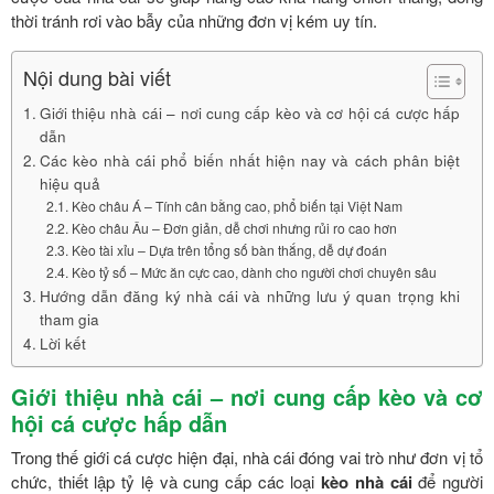
thời tránh rơi vào bẫy của những đơn vị kém uy tín.
Nội dung bài viết
Giới thiệu nhà cái – nơi cung cấp kèo và cơ hội cá cược hấp
dẫn
Các kèo nhà cái phổ biến nhất hiện nay và cách phân biệt
hiệu quả
Kèo châu Á – Tính cân bằng cao, phổ biến tại Việt Nam
Kèo châu Âu – Đơn giản, dễ chơi nhưng rủi ro cao hơn
Kèo tài xỉu – Dựa trên tổng số bàn thắng, dễ dự đoán
Kèo tỷ số – Mức ăn cực cao, dành cho người chơi chuyên sâu
Hướng dẫn đăng ký nhà cái và những lưu ý quan trọng khi
tham gia
Lời kết
Giới thiệu nhà cái – nơi cung cấp kèo và cơ
hội cá cược hấp dẫn
Trong thế giới cá cược hiện đại, nhà cái đóng vai trò như đơn vị tổ
chức, thiết lập tỷ lệ và cung cấp các loại
kèo nhà cái
để người