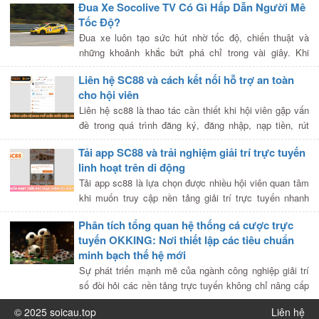
Đua Xe Socolive TV Có Gì Hấp Dẫn Người Mê
có thể sở hữu […]
Tốc Độ?
Đua xe luôn tạo sức hút nhờ tốc độ, chiến thuật và
những khoảnh khắc bứt phá chỉ trong vài giây. Khi
người dùng tìm đến trực tiếp Socolive TV, nhu cầu
Liên hệ SC88 và cách kết nối hỗ trợ an toàn
thường không chỉ […]
cho hội viên
Liên hệ sc88 là thao tác cần thiết khi hội viên gặp vấn
đề trong quá trình đăng ký, đăng nhập, nạp tiền, rút
tiền, nhận khuyến mãi hoặc trải nghiệm các chuyên
Tải app SC88 và trải nghiệm giải trí trực tuyến
mục giải trí trực […]
linh hoạt trên di động
Tải app sc88 là lựa chọn được nhiều hội viên quan tâm
khi muốn truy cập nền tảng giải trí trực tuyến nhanh
hơn, ổn định hơn và thuận tiện hơn so với trình duyệt
Phân tích tổng quan hệ thống cá cược trực
thông thường. […]
tuyến OKKING: Nơi thiết lập các tiêu chuẩn
minh bạch thế hệ mới
Sự phát triển mạnh mẽ của ngành công nghiệp giải trí
số đòi hỏi các nền tảng trực tuyến không chỉ nâng cấp
về mặt giao diện mà còn phải chuẩn hóa toàn diện về
© 2025 soicau.top
Liên hệ
[…]