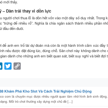
ó mới thấy.
 – Dàn trải thay vì dồn lực
ều người chơi thua lỗ là dồn hết vốn vào một dãy số duy nhất. Trong k
c “trứng để nhiều rổ”. Nghĩa là chia ngân sách thành nhiều phần n
từ đầu đến đuôi.
ơi để anh em trổ tài dự đoán mà còn là một hành trình cảm xúc đầy t
chính nếu được đặt đúng lúc, đúng chỗ. Sân chơi này không dành cho
ian dành cho những anh em biết quan sát, biết suy nghĩ và biết đợi t
erest
LinkedIn
Twitter
Copy
Link
88 Khám Phá Kho Slot Và Cách Trải Nghiệm Chủ Động
co com là chuyên mục được nhiều người quan tâm nhờ hình ảnh sinh động, 
 dạng. Mỗi trò chơi thường xây dựng một chủ đề […]