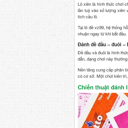
Lô xiên là hình thức chơi 
lần tuỳ vào số lượng xiên 
tích cầu lô.
Tại lô đề vz99, hệ thống hỗ
nhuận ngay từ khi bắt đầu.
Đánh đề đầu – đuôi – 
Đề đầu và đuôi là hình thức
dẫn, dạng chơi này thường
Nền tảng cung cấp phân tí
có cơ sở. Một chút kiên tr
Chiến thuật đánh 