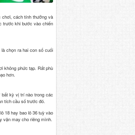
c chơi, cách tính thưởng và
c trước khi bước vào chiến
 là chọn ra hai con số cuối
ơi không phức tạp. Rất phù
bạo hơn.
bất kỳ vị trí nào trong các
n tích cầu số trước đó.
 lô 18 hay bao lô 36 tuỳ vào
ấy vận may cho riêng mình.