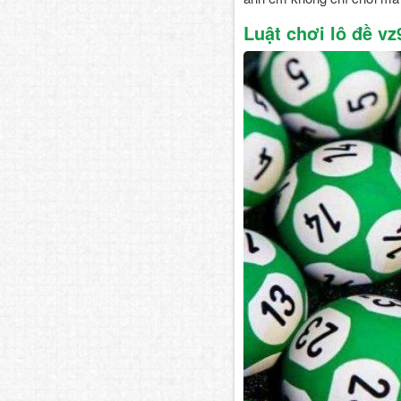
Luật chơi lô đề v