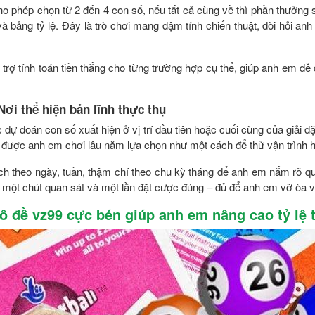
cho phép chọn từ 2 đến 4 con số, nếu tất cả cùng về thì phần thưởng
và bảng tỷ lệ. Đây là trò chơi mang đậm tính chiến thuật, đòi hỏi a
 trợ tính toán tiền thắng cho từng trường hợp cụ thể, giúp anh em dễ 
Nơi thể hiện bản lĩnh thực thụ
 dự đoán con số xuất hiện ở vị trí đầu tiên hoặc cuối cùng của giải đặ
 được anh em chơi lâu năm lựa chọn như một cách để thử vận trình ho
ch theo ngày, tuần, thậm chí theo chu kỳ tháng để anh em nắm rõ quy
ì, một chút quan sát và một lần đặt cược đúng – đủ để anh em vỡ òa v
lô đề vz99 cực bén giúp anh em nâng cao tỷ lệ 