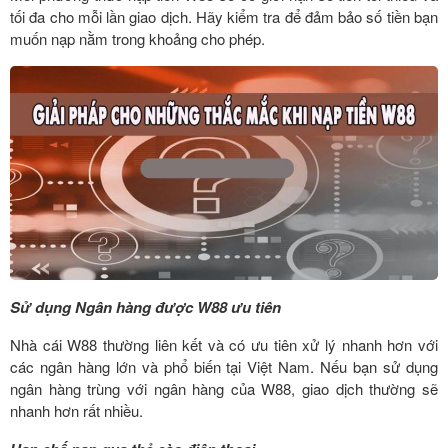
tối đa cho mỗi lần giao dịch. Hãy kiểm tra để đảm bảo số tiền bạn
muốn nạp nằm trong khoảng cho phép.
Sử dụng Ngân hàng được W88 ưu tiên
Nhà cái W88 thường liên kết và có ưu tiên xử lý nhanh hơn với
các ngân hàng lớn và phổ biến tại Việt Nam. Nếu bạn sử dụng
ngân hàng trùng với ngân hàng của W88, giao dịch thường sẽ
nhanh hơn rất nhiều.