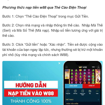
Phương thức nạp tiền w88 qua Thẻ Cào Điện Thoại
Bước 1: Chọn “Thẻ Cào Điện Thoại” trong mục Gửi Tiền.
Bước 2: Chọn nhà mạng và nhập thông tin thẻ cào. Nhập Mã Thẻ
(Seri) và Mã Số Thẻ (Mã nạp). Nhập số tiền tương ứng với giá trị
thẻ cào.
Bước 3: Click “Gửi tiền” hoặc “Xác nhận”. Tiền sẽ được cộng vào
tài khoản của bạn ngay lập tức, nhưng thường sẽ bị trừ một khoản
phí nhỏ (tùy nhà mạng và chính sách W88).