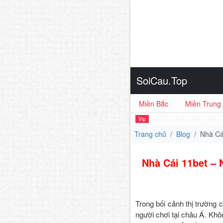
SoiCau.Top
Miền Bắc
Miền Trung
Vip
sunwin
•
link tải sunwin
•
hitclub
Trang chủ
Blog
Nhà Cá
Nhà Cái 11bet – 
Trong bối cảnh thị trường
người chơi tại châu Á. Kh