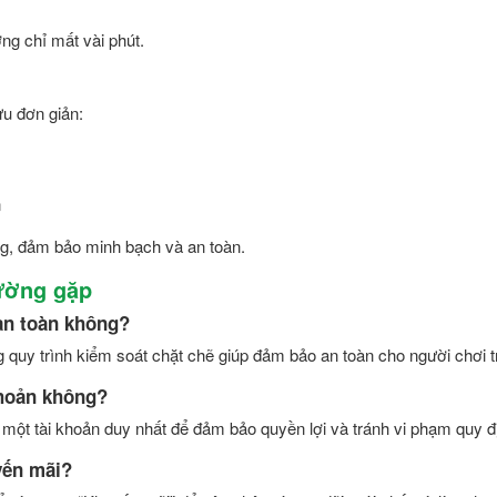
ng chỉ mất vài phút.
ưu đơn giản:
n
ng, đảm bảo minh bạch và an toàn.
hường gặp
an toàn không?
quy trình kiểm soát chặt chẽ giúp đảm bảo an toàn cho người chơi t
khoản không?
một tài khoản duy nhất để đảm bảo quyền lợi và tránh vi phạm quy đ
yến mãi?