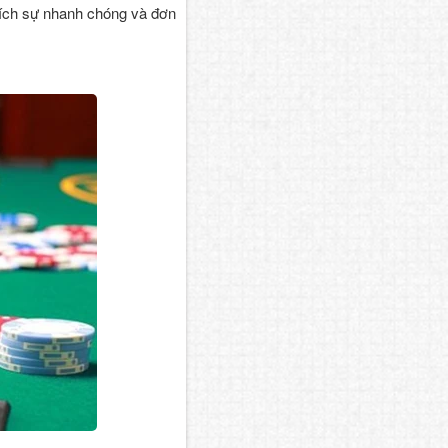
thích sự nhanh chóng và đơn