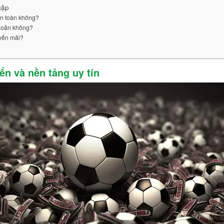
gặp
an toàn không?
khoản không?
yến mãi?
iển và nền tảng uy tín