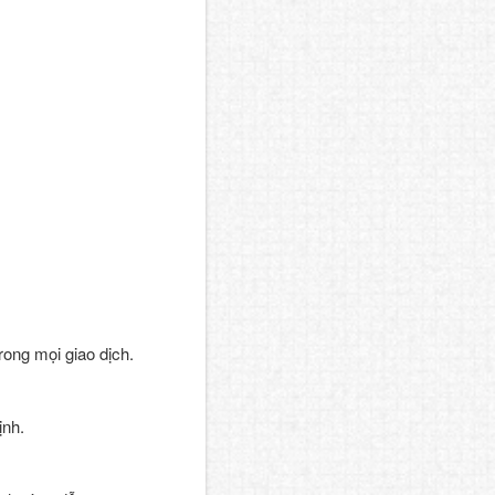
rong mọi giao dịch.
ịnh.