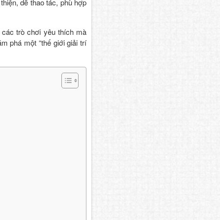
thiện, dễ thao tác, phù hợp
 các trò chơi yêu thích mà
 phá một “thế giới giải trí