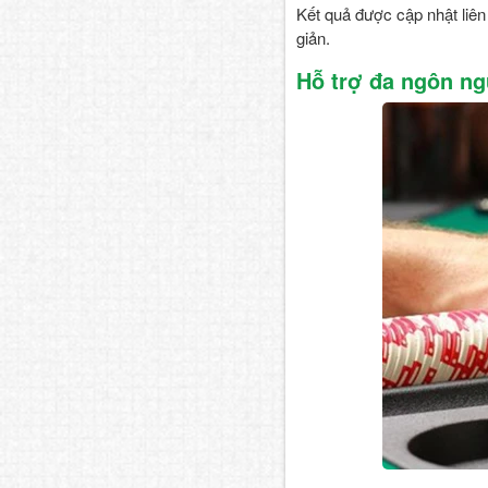
Kết quả được cập nhật liên
giản.
Hỗ trợ đa ngôn ng