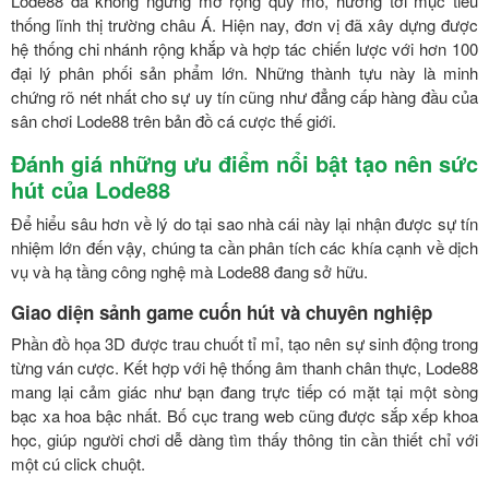
Lode88 đã không ngừng mở rộng quy mô, hướng tới mục tiêu
thống lĩnh thị trường châu Á. Hiện nay, đơn vị đã xây dựng được
hệ thống chi nhánh rộng khắp và hợp tác chiến lược với hơn 100
đại lý phân phối sản phẩm lớn. Những thành tựu này là minh
chứng rõ nét nhất cho sự uy tín cũng như đẳng cấp hàng đầu của
sân chơi Lode88 trên bản đồ cá cược thế giới.
Đánh giá những ưu điểm nổi bật tạo nên sức
hút của Lode88
Để hiểu sâu hơn về lý do tại sao nhà cái này lại nhận được sự tín
nhiệm lớn đến vậy, chúng ta cần phân tích các khía cạnh về dịch
vụ và hạ tầng công nghệ mà Lode88 đang sở hữu.
Giao diện sảnh game cuốn hút và chuyên nghiệp
Phần đồ họa 3D được trau chuốt tỉ mỉ, tạo nên sự sinh động trong
từng ván cược. Kết hợp với hệ thống âm thanh chân thực, Lode88
mang lại cảm giác như bạn đang trực tiếp có mặt tại một sòng
bạc xa hoa bậc nhất. Bố cục trang web cũng được sắp xếp khoa
học, giúp người chơi dễ dàng tìm thấy thông tin cần thiết chỉ với
một cú click chuột.