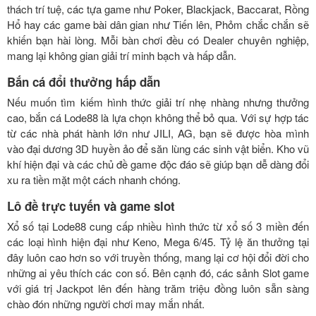
thách trí tuệ, các tựa game như Poker, Blackjack, Baccarat, Rồng
Hổ hay các game bài dân gian như Tiến lên, Phỏm chắc chắn sẽ
khiến bạn hài lòng. Mỗi bàn chơi đều có Dealer chuyên nghiệp,
mang lại không gian giải trí minh bạch và hấp dẫn.
Bắn cá đổi thưởng hấp dẫn
Nếu muốn tìm kiếm hình thức giải trí nhẹ nhàng nhưng thưởng
cao, bắn cá Lode88 là lựa chọn không thể bỏ qua. Với sự hợp tác
từ các nhà phát hành lớn như JILI, AG, bạn sẽ được hòa mình
vào đại dương 3D huyền ảo để săn lùng các sinh vật biển. Kho vũ
khí hiện đại và các chủ đề game độc đáo sẽ giúp bạn dễ dàng đổi
xu ra tiền mặt một cách nhanh chóng.
Lô đề trực tuyến và game slot
Xổ số tại Lode88 cung cấp nhiều hình thức từ xổ số 3 miền đến
các loại hình hiện đại như Keno, Mega 6/45. Tỷ lệ ăn thưởng tại
đây luôn cao hơn so với truyền thống, mang lại cơ hội đổi đời cho
những ai yêu thích các con số. Bên cạnh đó, các sảnh Slot game
với giá trị Jackpot lên đến hàng trăm triệu đồng luôn sẵn sàng
chào đón những người chơi may mắn nhất.