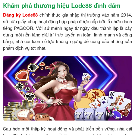
Khám phá thương hiệu Lode88 đình đám
Đăng ký Lode88
chính thức gia nhập thị trường vào năm 2014,
sở hữu giấy phép hoạt động hợp pháp được cấp bởi tổ chức danh
tiếng PAGCOR. Với sứ mệnh ngay từ ngày đầu thành lập là xây
dựng một nền tảng giải trí trực tuyến an toàn, lành mạnh và công
bằng, nhà cái luôn nỗ lực không ngừng để cung cấp những sản
phẩm dịch vụ tốt nhất.
Sau hơn một thập kỷ hoạt động và phát triển bền vững, nhà cái