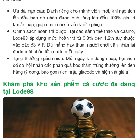
Ưu đãi nạp đầu: Dành riêng cho thành viên mới, khi nạp tiền
lần đầu bạn sẽ nhận được quà tặng lên đến 100% giá trị
khoản nạp, giúp nhân đôi số vốn khởi nghiệp.
Chính sách hoàn trả cược: Tại các sảnh thể thao và casino,
Lode88 áp dụng mức hoàn trả từ 0.8% đến 1.2% tùy thuộc
vào cấp độ VIP. Dù thắng hay thua, người chơi vẫn nhận lại
được một phần tiền cược mỗi ngày.
Tặng thưởng ngẫu nhiên: Mỗi ngày khi đăng nhập, hội viên
có cơ hội nhận các phần quà bốc thăm trúng thưởng lên đến
hàng tỷ đồng, bao gồm tiền mặt, giftcode và hiện vật giá trị.
Khám phá kho sản phẩm cá cược đa dạng
tại Lode88