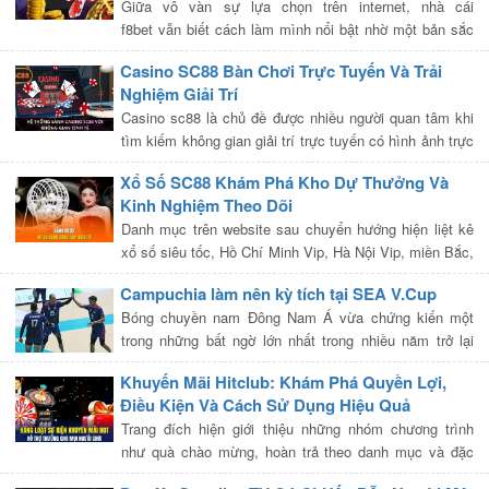
Giữa vô vàn sự lựa chọn trên internet, nhà cái
f8bet vẫn biết cách làm mình nổi bật nhờ một bản sắc
thương hiệu không thể trộn lẫn. Tinh thần hiện đại,
Casino SC88 Bàn Chơi Trực Tuyến Và Trải
phóng khoáng nhưng lại […]
Nghiệm Giải Trí
Casino sc88 là chủ đề được nhiều người quan tâm khi
tìm kiếm không gian giải trí trực tuyến có hình ảnh trực
quan và nhiều lựa chọn bàn chơi. Dữ liệu do website tự
Xổ Số SC88 Khám Phá Kho Dự Thưởng Và
giới […]
Kinh Nghiệm Theo Dõi
Danh mục trên website sau chuyển hướng hiện liệt kê
xổ số siêu tốc, Hồ Chí Minh Vip, Hà Nội Vip, miền Bắc,
miền Nam, miền Trung, Lotto và Mega 6/45. Tuy nhiên,
Campuchia làm nên kỳ tích tại SEA V.Cup
người dùng […]
Bóng chuyền nam Đông Nam Á vừa chứng kiến một
trong những bất ngờ lớn nhất trong nhiều năm trở lại
đây khi tuyển Campuchia xuất sắc đánh bại Indonesia
Khuyến Mãi Hitclub: Khám Phá Quyền Lợi,
để giành chức vô địch […]
Điều Kiện Và Cách Sử Dụng Hiệu Quả
Trang đích hiện giới thiệu những nhóm chương trình
như quà chào mừng, hoàn trả theo danh mục và đặc
quyền dành cho thành viên nhiều cấp độ. Mỗi nội dung