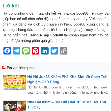
Lời kết
Hy vọng những đánh giá chi tiết về nhà cái Lode88 trên đây đã
giúp bạn có cái nhìn toàn diện về sân chơi uy tín này. Với kho sản
phẩm đa dạng và dịch vụ chuyên nghiệp, Lode88 xứng đáng là
lựa chọn hàng đầu cho hành trình chinh phục vận may của bạn.
Đừng ngần ngại
Đăng Nhập Lode88
tài khoản ngay hôm nay để
nhận được những phần quà giá trị nhất!
Facebook
Telegram
Message
Pinterest
LinkedIn
Twitter
Copy
Link
Bài viết liên quan
Nổ Hũ Jun88 Khám Phá Kho Slot Và Cách Trải
Nghiệm Chủ Động
Nổ Hũ Jun88co com là chuyên mục được nhiều người
quan tâm nhờ hình ảnh sinh động, nhịp quay nhanh và
hệ thống tính năng đa dạng. Mỗi trò chơi thường xây
Nhà Cái f8bet – Địa Chỉ Giải Trí Được Bet Thủ
dựng một chủ đề […]
Tin Cậy