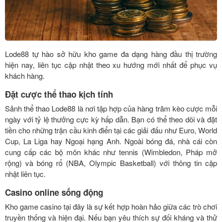
Lode88 tự hào sở hữu kho game đa dạng hàng đầu thị trường
hiện nay, liên tục cập nhật theo xu hướng mới nhất để phục vụ
khách hàng.
Đặt cược thể thao kịch tính
Sảnh thể thao Lode88 là nơi tập hợp của hàng trăm kèo cược mỗi
ngày với tỷ lệ thưởng cực kỳ hấp dẫn. Bạn có thể theo dõi và đặt
tiền cho những trận cầu kinh điển tại các giải đấu như Euro, World
Cup, La Liga hay Ngoại hạng Anh. Ngoài bóng đá, nhà cái còn
cung cấp các bộ môn khác như tennis (Wimbledon, Pháp mở
rộng) và bóng rổ (NBA, Olympic Basketball) với thông tin cập
nhật liên tục.
Casino online sống động
Kho game casino tại đây là sự kết hợp hoàn hảo giữa các trò chơi
truyền thống và hiện đại. Nếu bạn yêu thích sự đối kháng và thử