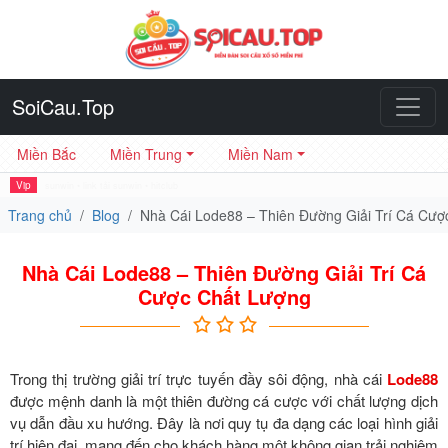
SoiCau.Top
Miền Bắc
Miền Trung
Miền Nam
Vip
sunwin
•
link tải sunwin
•
hitclub
Trang chủ
Blog
Nhà Cái Lode88 – Thiên Đường Giải Trí Cá Cượ
Nhà Cái Lode88 – Thiên Đường Giải Trí Cá
Cược Chất Lượng
Trong thị trường giải trí trực tuyến đầy sôi động, nhà cái
Lode88
được mệnh danh là một thiên đường cá cược với chất lượng dịch
vụ dẫn đầu xu hướng. Đây là nơi quy tụ đa dạng các loại hình giải
trí hiện đại, mang đến cho khách hàng một không gian trải nghiệm