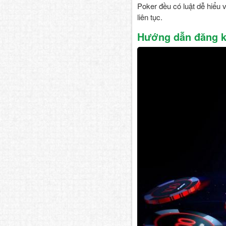
Poker đều có luật dễ hiểu v
liên tục.
Hướng dẫn đăng k