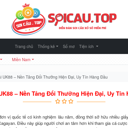
Trang chủ
Thống kê
Sổ mơ
Tiện ích
Miền Nam
i UK88 – Nền Tảng Đổi Thưởng Hiện Đại, Uy Tín Hàng Đầu
UK88 – Nền Tảng Đổi Thưởng Hiện Đại, Uy Tín
ơn vị quốc tế có kinh nghiệm lâu năm, đồng thời sở hữu nhiều giấ
Cagayan. Điều này giúp người chơi an tâm hơn khi tham gia cá cược 