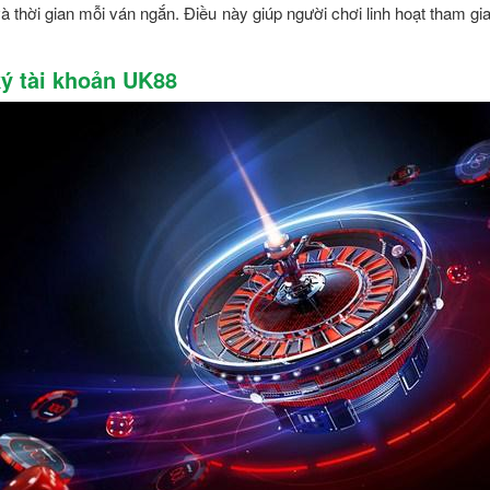
à thời gian mỗi ván ngắn. Điều này giúp người chơi linh hoạt tham gi
ý tài khoản UK88