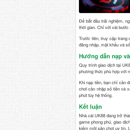
Để bắt đầu trải nghiệm, ng
thời gian. Chỉ với vài bước
Trước tiên, truy cập tran
đăng nhập, mật khẩu và số đ
Hướng dẫn nạp và 
Quy trình giao dịch tại U
phương thức phù hợp với nh
Khi nạp tiền, bạn chỉ cần 
chơi cần nhập số tiền và x
phút tùy hệ thống.
Kết luận
Nhà cái UK88 đang trở thà
game phong phú, giao dịch
kiếm một sân chơi uy tín, 