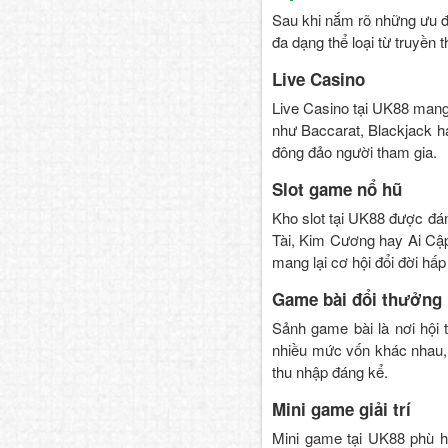
Sau khi nắm rõ những ưu đ
đa dạng thể loại từ truyền
Live Casino
Live Casino tại UK88 mang 
như Baccarat, Blackjack ha
đông đảo người tham gia.
Slot game nổ hũ
Kho slot tại UK88 được đán
Tài, Kim Cương hay Ai Cập 
mang lại cơ hội đổi đời hấp
Game bài đổi thưởng
Sảnh game bài là nơi hội
nhiều mức vốn khác nhau, 
thu nhập đáng kể.
Mini game giải trí
Mini game tại UK88 phù hợ