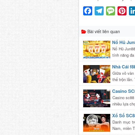
Facebook
Telegram
Message
Pint
Bài viết liên quan
Nổ Hũ Jun
Nổ Hũ Jun88
tính năng đa
Nhà Cái f8
Giữa vô vàn 
thể trộn lẫn
Casino SC8
Casino sc88 
nhiều lựa ch
Xổ Số SC8
Danh mục tr
Nam, miền Tr