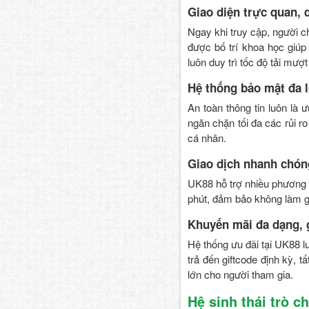
Giao diện trực quan, 
Ngay khi truy cập, người c
được bố trí khoa học giúp
luôn duy trì tốc độ tải mượt
Hệ thống bảo mật đa 
An toàn thông tin luôn là
ngăn chặn tối đa các rủi ro
cá nhân.
Giao dịch nhanh chóng
UK88 hỗ trợ nhiều phương t
phút, đảm bảo không làm giá
Khuyến mãi đa dạng, g
Hệ thống ưu đãi tại UK88 l
trả đến giftcode định kỳ, t
lớn cho người tham gia.
Hệ sinh thái trò c