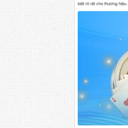
biệt rõ rệt cho thương hiệu.