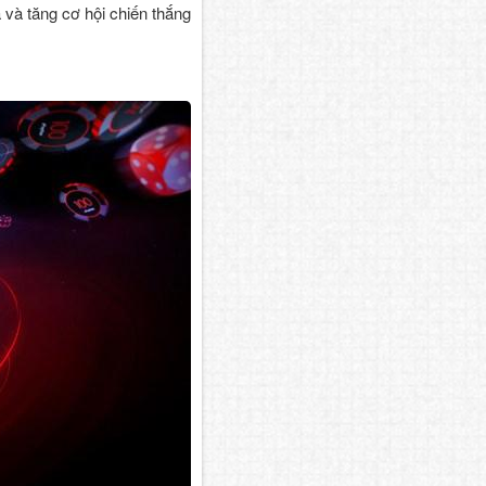
a và tăng cơ hội chiến thắng