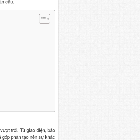
àn cầu.
vượt trội. Từ giao diện, bảo
ã góp phần tạo nên sự khác