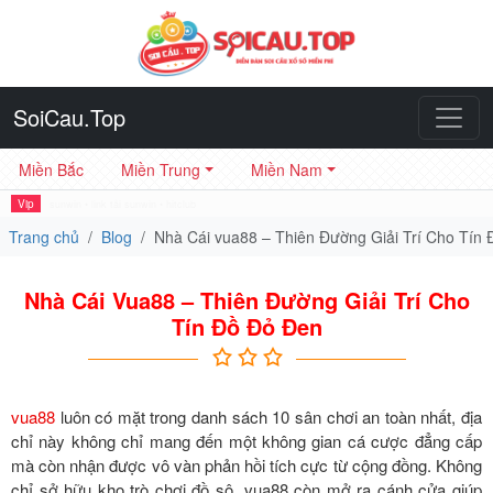
SoiCau.Top
Miền Bắc
Miền Trung
Miền Nam
Vip
sunwin
•
link tải sunwin
•
hitclub
Trang chủ
Blog
Nhà Cái vua88 – Thiên Đường Giải Trí Cho Tín
Nhà Cái Vua88 – Thiên Đường Giải Trí Cho
Tín Đồ Đỏ Đen
vua88
luôn có mặt trong danh sách 10 sân chơi an toàn nhất, địa
chỉ này không chỉ mang đến một không gian cá cược đẳng cấp
mà còn nhận được vô vàn phản hồi tích cực từ cộng đồng. Không
chỉ sở hữu kho trò chơi đồ sộ, vua88 còn mở ra cánh cửa giúp