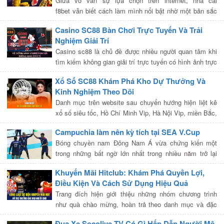
Giữa vô vàn sự lựa chọn trên internet, nhà cái
f8bet vẫn biết cách làm mình nổi bật nhờ một bản sắc
thương hiệu không thể trộn lẫn. Tinh thần hiện đại,
Casino SC88 Bàn Chơi Trực Tuyến Và Trải
phóng khoáng nhưng lại […]
Nghiệm Giải Trí
Casino sc88 là chủ đề được nhiều người quan tâm khi
tìm kiếm không gian giải trí trực tuyến có hình ảnh trực
quan và nhiều lựa chọn bàn chơi. Dữ liệu do website tự
Xổ Số SC88 Khám Phá Kho Dự Thưởng Và
giới […]
Kinh Nghiệm Theo Dõi
Danh mục trên website sau chuyển hướng hiện liệt kê
xổ số siêu tốc, Hồ Chí Minh Vip, Hà Nội Vip, miền Bắc,
miền Nam, miền Trung, Lotto và Mega 6/45. Tuy nhiên,
Campuchia làm nên kỳ tích tại SEA V.Cup
người dùng […]
Bóng chuyền nam Đông Nam Á vừa chứng kiến một
trong những bất ngờ lớn nhất trong nhiều năm trở lại
đây khi tuyển Campuchia xuất sắc đánh bại Indonesia
Khuyến Mãi Hitclub: Khám Phá Quyền Lợi,
để giành chức vô địch […]
Điều Kiện Và Cách Sử Dụng Hiệu Quả
Trang đích hiện giới thiệu những nhóm chương trình
như quà chào mừng, hoàn trả theo danh mục và đặc
quyền dành cho thành viên nhiều cấp độ. Mỗi nội dung
Đua Xe Socolive TV Có Gì Hấp Dẫn Người Mê