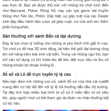
sao thực tế. Bạn sẽ được thử sức với những trò chơi kinh điển
như Baccarat, Poker, Rồng Hổ, hay các tựa game bài truyền
thống như Tiến lên, Phỏm. Đặc biệt, sự góp mặt của các Dealer
xinh đẹp điều hành bàn cược sẽ giúp cuộc vui của anh em thêm
phần hưng phấn.
Săn thưởng với sảnh Bắn cá đại dương
Đây là lựa chọn lý tưởng cho những ai yêu thích tính giải trí cao.
Trò chơi có đồ họa 3D sinh động, tái hiện thế giới đại dương rộng
lớn với hàng trăm loài sinh vật biển. Trong vai những ngư thủ, bạn
chỉ cần sử dụng vũ khí khéo léo để tiêu diệt mục tiêu và thu về
những khoản lợi nhuận khổng lồ.
Xổ số và Lô đề trực tuyến tỷ lệ cao
Nếu bạn đam mê những con số, sảnh Xổ số của nhà cái vua88
mang đến cơ hội đổi đời với tỷ lệ trả thưởng dẫn đầu thị trường.
Tại đây tích hợp nhiều loại hình từ xổ số 3 miền đến xổ số siêu
tốc, giúp người chơi có thể tham gia dự đoán và nhận thưởng bất
cứ lúc nào.