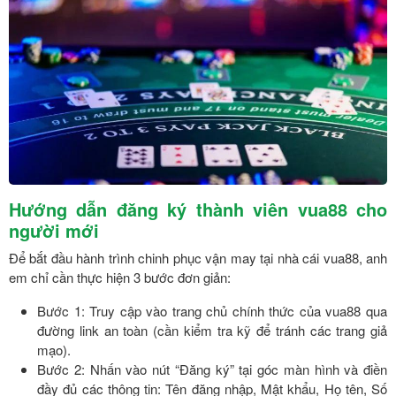
Hướng dẫn đăng ký thành viên vua88 cho
người mới
Để bắt đầu hành trình chinh phục vận may tại nhà cái vua88, anh
em chỉ cần thực hiện 3 bước đơn giản:
Bước 1: Truy cập vào trang chủ chính thức của vua88 qua
đường link an toàn (cần kiểm tra kỹ để tránh các trang giả
mạo).
Bước 2: Nhấn vào nút “Đăng ký” tại góc màn hình và điền
đầy đủ các thông tin: Tên đăng nhập, Mật khẩu, Họ tên, Số