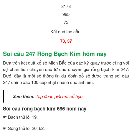
8178
985
73
Kết quả tạo cầu:
73, 37
Soi cầu 247 Rồng Bạch Kim hôm nay
Dựa trên kết quả xổ số Miền Bắc của các kỳ quay trước cùng với
sự phân tích chuyên sâu từ các chuyên gia rồng bạch kim 247.
Dưới đây là một số thông tin dự đoán xổ số được trang soi cầu
247 chính xác 100 cập nhật nhanh cho anh em.
Xem thêm:
Tập đoàn giải mã số học
Soi cầu rồng bạch kim 666 hôm nay
☛ Bạch thủ lô: 19.
☛ Song thủ lô: 26, 62.