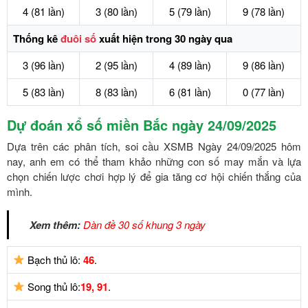
4
(81 lần)
3
(80 lần)
5
(79 lần)
9
(78 lần)
Thống kê
đuôi số
xuất hiện trong 30 ngày qua
3
(96 lần)
2
(95 lần)
4
(89 lần)
9
(86 lần)
5
(83 lần)
8
(83 lần)
6
(81 lần)
0
(77 lần)
Dự đoán xổ số miền Bắc ngày 24/09/2025
Dựa trên các phân tích, soi cầu XSMB Ngày 24/09/2025 hôm
nay, anh em có thể tham khảo những con số may mắn và lựa
chọn chiến lược chơi hợp lý để gia tăng cơ hội chiến thắng của
mình.
Xem thêm:
Dàn đề 30 số khung 3 ngày
Bạch thủ lô:
46
.
Song thủ lô:
19, 91
.