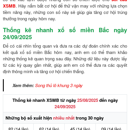
XSMB
. Hãy nắm bắt cơ hội để thử vận may với những lựa chọn
tiềm năng này, những con số này sẽ giúp gia tăng cơ hội trúng
thưởng trong ngày hôm nay.
Thống kê nhanh xổ số miền Bắc ngày
24/09/2025
Để có cái nhìn tổng quan và đưa ra các dự đoán chính xác cho
kết quả xổ số miền Bắc hôm nay, anh em có thể tham khảo
những thống kê quan trọng sau đây. Những dữ liệu này được lấy
từ các kỳ quay gần nhất, giúp anh em có thể đưa ra các quyết
định thông minh và tăng cơ hội chiến thắng.
Xem thêm:
Song thủ lô khung 3 ngày
Thống kê nhanh XSMB từ ngày
25/08/2025
đến ngày
24/09/2025
Những bộ số xuất hiện
nhiều nhất
trong 30 ngày
82
(14 lần)
62
(14 lần)
45
(14 lần)
09
(14 lần)