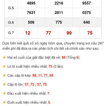
4895
2216
9557
G.5
7631
2811
0375
509
775
640
G.6
12
77
99
75
G.7
Dựa trên kết quả xổ số ngày hôm qua, chuyên trang soi cầu 247
miễn phí đã đưa ra các phân tích chi tiết và chính xác như sau:
Hai số cuối của giải đặc biệt đã về:
88
(Tổng
6
).
Lô tô xuất hiện nhiều nhất:
75
(3 lần).
Các cặp lô kép:
88, 11, 77, 99
.
Cặp lô lộn:
37, 73 ; 57, 75
.
Đầu xuất hiện nhiều nhất:
7
.
Đuôi xuất hiện nhiều nhất:
5
.