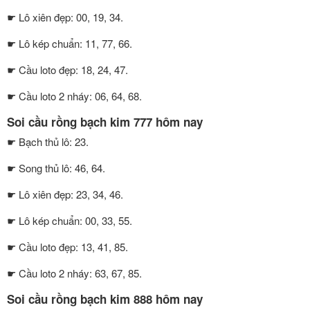
☛ Lô xiên đẹp: 00, 19, 34.
☛ Lô kép chuẩn: 11, 77, 66.
☛ Cầu loto đẹp: 18, 24, 47.
☛ Cầu loto 2 nháy: 06, 64, 68.
Soi cầu rồng bạch kim 777 hôm nay
☛ Bạch thủ lô: 23.
☛ Song thủ lô: 46, 64.
☛ Lô xiên đẹp: 23, 34, 46.
☛ Lô kép chuẩn: 00, 33, 55.
☛ Cầu loto đẹp: 13, 41, 85.
☛ Cầu loto 2 nháy: 63, 67, 85.
Soi cầu rồng bạch kim 888 hôm nay