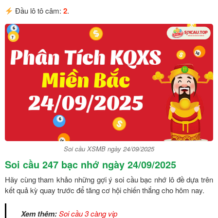
Đầu lô tô câm:
2
.
Soi cầu XSMB ngày 24/09/2025
Soi cầu 247 bạc nhớ ngày 24/09/2025
Hãy cùng tham khảo những gợi ý soi cầu bạc nhớ lô đề dựa trên
kết quả kỳ quay trước để tăng cơ hội chiến thắng cho hôm nay.
Xem thêm:
Soi cầu 3 càng vip