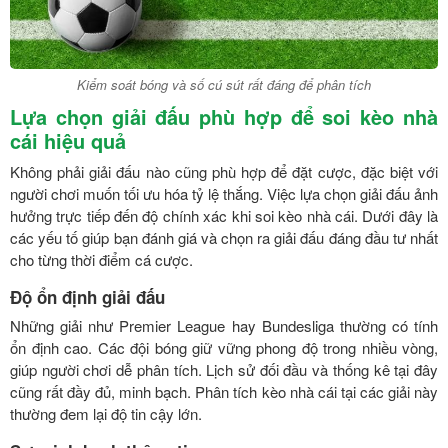
Kiểm soát bóng và số cú sút rất đáng để phân tích
Lựa chọn giải đấu phù hợp để soi kèo nhà
cái hiệu quả
Không phải giải đấu nào cũng phù hợp để đặt cược, đặc biệt với
người chơi muốn tối ưu hóa tỷ lệ thắng. Việc lựa chọn giải đấu ảnh
hưởng trực tiếp đến độ chính xác khi soi kèo nhà cái. Dưới đây là
các yếu tố giúp bạn đánh giá và chọn ra giải đấu đáng đầu tư nhất
cho từng thời điểm cá cược.
Độ ổn định giải đấu
Những giải như Premier League hay Bundesliga thường có tính
ổn định cao. Các đội bóng giữ vững phong độ trong nhiều vòng,
giúp người chơi dễ phân tích. Lịch sử đối đầu và thống kê tại đây
cũng rất đầy đủ, minh bạch. Phân tích kèo nhà cái tại các giải này
thường đem lại độ tin cậy lớn.