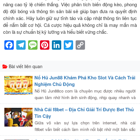
nâng cao tỷ lệ chiến thắng. Việc phân tích biến động kèo, phong
độ đội bóng và thông tin sân bãi sẽ giúp bạn đưa ra quyết định
chính xác. Hãy luôn giữ sự tỉnh táo và cập nhật thông tin liên tục
để nắm bắt cơ hội. Cá cược hiệu quả không chỉ là may mắn mà
còn là sự chuẩn bị kỹ lưỡng và hiểu biết vững chắc.
Facebook
Telegram
Message
Pinterest
LinkedIn
Twitter
Copy
Link
Bài viết liên quan
Nổ Hũ Jun88 Khám Phá Kho Slot Và Cách Trải
Nghiệm Chủ Động
Nổ Hũ Jun88co com là chuyên mục được nhiều người
quan tâm nhờ hình ảnh sinh động, nhịp quay nhanh và
hệ thống tính năng đa dạng. Mỗi trò chơi thường xây
Nhà Cái f8bet – Địa Chỉ Giải Trí Được Bet Thủ
dựng một chủ đề […]
Tin Cậy
Giữa vô vàn sự lựa chọn trên internet, nhà cái
f8bet vẫn biết cách làm mình nổi bật nhờ một bản sắc
thương hiệu không thể trộn lẫn. Tinh thần hiện đại,