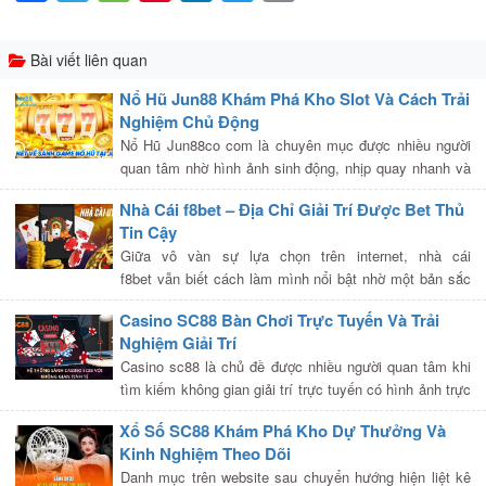
Link
Bài viết liên quan
Nổ Hũ Jun88 Khám Phá Kho Slot Và Cách Trải
Nghiệm Chủ Động
Nổ Hũ Jun88co com là chuyên mục được nhiều người
quan tâm nhờ hình ảnh sinh động, nhịp quay nhanh và
hệ thống tính năng đa dạng. Mỗi trò chơi thường xây
Nhà Cái f8bet – Địa Chỉ Giải Trí Được Bet Thủ
dựng một chủ đề […]
Tin Cậy
Giữa vô vàn sự lựa chọn trên internet, nhà cái
f8bet vẫn biết cách làm mình nổi bật nhờ một bản sắc
thương hiệu không thể trộn lẫn. Tinh thần hiện đại,
Casino SC88 Bàn Chơi Trực Tuyến Và Trải
phóng khoáng nhưng lại […]
Nghiệm Giải Trí
Casino sc88 là chủ đề được nhiều người quan tâm khi
tìm kiếm không gian giải trí trực tuyến có hình ảnh trực
quan và nhiều lựa chọn bàn chơi. Dữ liệu do website tự
Xổ Số SC88 Khám Phá Kho Dự Thưởng Và
giới […]
Kinh Nghiệm Theo Dõi
Danh mục trên website sau chuyển hướng hiện liệt kê