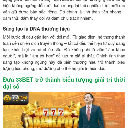
hiệu không ngừng đổi mới, luôn mang lại trải nghiệm tươi mới mà
vẫn giữ được bản sắc riêng. Đó chính là tinh thần tiên phong –
dám thử, dám thay đổi và dám chịu trách nhiệm.
Sáng tạo là DNA thương hiệu
Mỗi bước đi đều gắn liền với đổi mới. Từ giao diện, hệ thống thanh
toán đến chiến dịch truyền thông – tất cả đều thể hiện tư duy sáng
tạo, khác biệt và có chiều sâu. Đó không chỉ là việc “làm khác
người”, mà là “làm tốt hơn” để tạo ra giá trị thật. Chính tinh thần
sáng tạo không ngừng này đã biến thương hiệu trở thành biểu
tượng tiên phong, mở đường cho thế hệ giải trí hiện đại.
Đưa 33BET trở thành biểu tượng giải trí thời
đại số