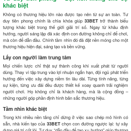
khác biệt
Không có thương hiệu lớn nào được tạo nên từ sự an toàn. Tư
duy tiên phong chính là chìa khóa giúp
33BET
trở thành biểu
tượng khác biệt trong thế giới giải trí số. Ngay từ khâu định
hướng, người sáng lập đã xác định con đường không chỉ để chơi,
mà còn để dẫn đầu. Chính tầm nhìn đó đã đặt nền móng cho một
thương hiệu hiện đại, sáng tạo và bền vững.
Lấy con người làm trung tâm
Mọi chiến lược chỉ thật sự thành công khi xuất phát từ người
dùng. Thay vì tập trung vào lợi nhuận ngắn hạn, đội ngũ phát triển
hướng đến việc xây dựng niềm tin lâu dài. Từng tính năng, từng
sự kiện, từng ưu đãi đều được thiết kế xoay quanh trải nghiệm
người chơi. Họ không chỉ là khách hàng, mà là cộng đồng –
những người góp phần định hình bản sắc thương hiệu.
Tầm nhìn khác biệt
Trong khi nhiều nền tảng chỉ dừng ở việc sao chép mô hình có
sẵn, nhà kiến tạo của
33BET
chọn con đường ngược lại: tự xây
dựng giá trị cốt lõi. Tư duy “dẫn đầu để tạo xu hướng” giúp thương