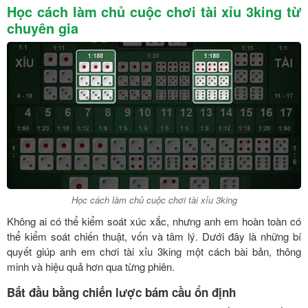
Học cách làm chủ cuộc chơi tài xỉu 3king từ
chuyên gia
Học cách làm chủ cuộc chơi tài xỉu 3king
Không ai có thể kiểm soát xúc xắc, nhưng anh em hoàn toàn có
thể kiểm soát chiến thuật, vốn và tâm lý. Dưới đây là những bí
quyết giúp anh em chơi tài xỉu 3king một cách bài bản, thông
minh và hiệu quả hơn qua từng phiên.
Bắt đầu bằng chiến lược bám cầu ổn định