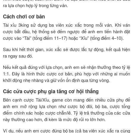
ra lựa chọn hợp lý trong từng ván.
Cách chơi cơ bản
Tài xỉu 3king sử dụng ba viên xúc xắc trong mỗi ván. Khi ván
cược bắt đầu, hệ thống sẽ đếm ngược để anh em tiến hành đặt
cược vào “Tài” (tổng điểm 11–17) hoặc “Xỉu” (tổng điểm 4–10).
Sau khi hết thời gian, xúc xắc sẽ được lắc tự động, kết quả hiện
ra ngay sau đó.
Nếu kết quả đúng với lựa chọn, anh em sẽ nhận thưởng theo tỷ lệ
1:1. Đây là hình thức cược cơ bản, phù hợp với những ai muốn
khởi động nhẹ nhàng và giữ vốn ổn định qua từng vòng.
Các cửa cược phụ gia tăng cơ hội thắng
Bên cạnh cược Tài/Xỉu, game còn mang đến nhiều cửa phụ để
anh em mở rộng lựa chọn như cược bộ đôi, bộ ba, cược tổng
điểm chính xác hoặc cược chẵn/lẻ. Tỷ lệ trả thưởng của các cửa
này thường cao hơn, đi kèm là mức độ rủi ro lớn hơn.
Ví dụ, nếu anh em cược đúng bộ ba (cả ba viên xúc xắc ra cùng