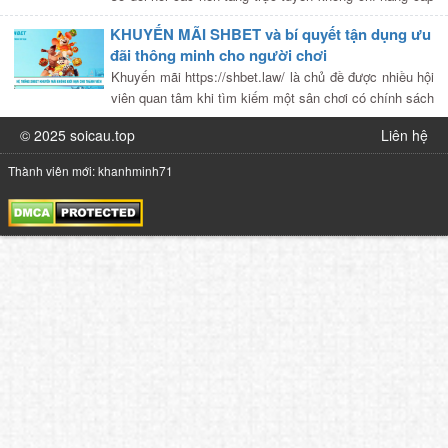
về mặt giao diện mà còn phải chuẩn hóa toàn diện về
KHUYẾN MÃI SHBET và bí quyết tận dụng ưu
[…]
đãi thông minh cho người chơi
Khuyến mãi https://shbet.law/ là chủ đề được nhiều hội
viên quan tâm khi tìm kiếm một sân chơi có chính sách
thưởng linh hoạt, dễ tiếp cận và hỗ trợ tốt cho quá trình
© 2025 soicau.top
Liên hệ
giải […]
Thành viên mới: khanhminh71