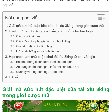
hấp dẫn.
Nội dung bài viết
Giải mã sức hút đặc biệt của tài xỉu 3king trong giới cược thủ
Luật chơi tài xỉu 3king dễ hiểu, cực cuốn cho tân binh
Cách chơi cơ bản
Các cửa cược phụ gia tăng cơ hội thắng
Quy trình đặt cược linh hoạt
Lưu ý về thời gian và tính liên tục
Học cách làm chủ cuộc chơi tài xỉu 3king từ chuyên gia
Bắt đầu bằng chiến lược bám cầu ổn định
Áp dụng chiến thuật gấp thếp khi cần phục hồi
Quản lý vốn nghiêm ngặt theo phiên
Lời kết
Giải mã sức hút đặc biệt của tài xỉu 3king
trong giới cược thủ