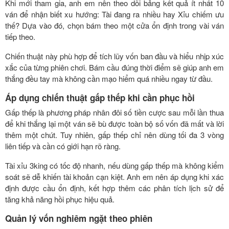
Khi mới tham gia, anh em nên theo dõi bảng kết quả ít nhất 10
ván để nhận biết xu hướng: Tài đang ra nhiều hay Xỉu chiếm ưu
thế? Dựa vào đó, chọn bám theo một cửa ổn định trong vài ván
tiếp theo.
Chiến thuật này phù hợp để tích lũy vốn ban đầu và hiểu nhịp xúc
xắc của từng phiên chơi. Bám cầu đúng thời điểm sẽ giúp anh em
thắng đều tay mà không cần mạo hiểm quá nhiều ngay từ đầu.
Áp dụng chiến thuật gấp thếp khi cần phục hồi
Gấp thếp là phương pháp nhân đôi số tiền cược sau mỗi lần thua
để khi thắng lại một ván sẽ bù được toàn bộ số vốn đã mất và lời
thêm một chút. Tuy nhiên, gấp thếp chỉ nên dùng tối đa 3 vòng
liên tiếp và cần có giới hạn rõ ràng.
Tài xỉu 3king có tốc độ nhanh, nếu dùng gấp thếp mà không kiểm
soát sẽ dễ khiến tài khoản cạn kiệt. Anh em nên áp dụng khi xác
định được cầu ổn định, kết hợp thêm các phân tích lịch sử để
tăng khả năng hồi phục hiệu quả.
Quản lý vốn nghiêm ngặt theo phiên