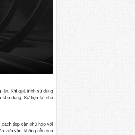
g lăn. Khi quá trình sử dụng
 khó dùng. Sự tiện lợi nhỏ
 cách tiếp cận phù hợp với
 áo vừa vặn, không cần quá