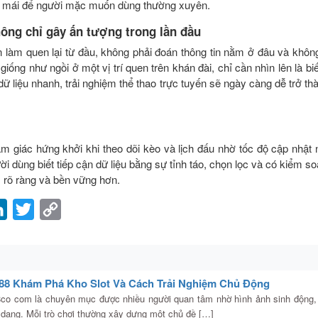
ải mái để người mặc muốn dùng thường xuyên.
hông chỉ gây ấn tượng trong lần đầu
n làm quen lại từ đầu, không phải đoán thông tin nằm ở đâu và không
iống như ngồi ở một vị trí quen trên khán đài, chỉ cần nhìn lên là bi
ữ liệu nhanh, trải nghiệm thể thao trực tuyến sẽ ngày càng dễ trở th
m giác hứng khởi khi theo dõi kèo và lịch đấu nhờ tốc độ cập nhật
ười dùng biết tiếp cận dữ liệu bằng sự tỉnh táo, chọn lọc và có kiểm soá
, rõ ràng và bền vững hơn.
erest
LinkedIn
Twitter
Copy
Link
88 Khám Phá Kho Slot Và Cách Trải Nghiệm Chủ Động
co com là chuyên mục được nhiều người quan tâm nhờ hình ảnh sinh động, 
 dạng. Mỗi trò chơi thường xây dựng một chủ đề […]