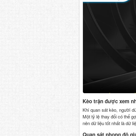
Kèo trận được xem nh
Khi quan sát kèo, người dù
Một tỷ lệ thay đổi có thể g
nên dữ liệu tốt nhất là dữ
Quan sát phong độ giú