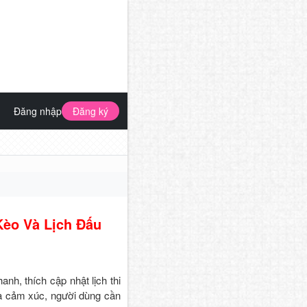
Đăng nhập
Đăng ký
Kèo Và Lịch Đấu
h, thích cập nhật lịch thi
và cảm xúc, người dùng cần