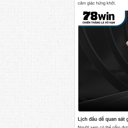
cảm giác hứng khởi.
Lịch đấu dễ quan sát
Người xem có thể nắm được 