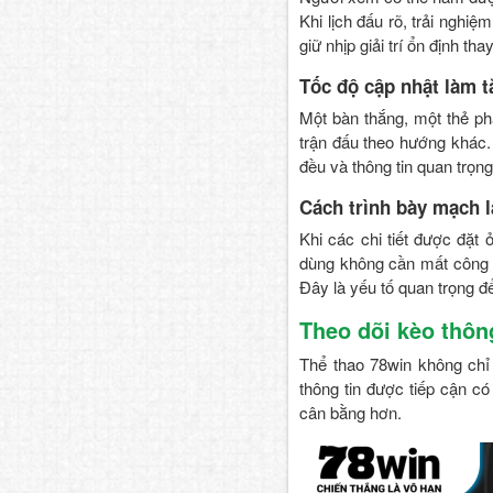
Khi lịch đấu rõ, trải nghi
giữ nhịp giải trí ổn định t
Tốc độ cập nhật làm 
Một bàn thắng, một thẻ ph
trận đấu theo hướng khác. 
đều và thông tin quan trọn
Cách trình bày mạch l
Khi các chi tiết được đặt 
dùng không cần mất công l
Đây là yếu tố quan trọng đ
Theo dõi kèo thông
Thể thao 78win không chỉ 
thông tin được tiếp cận c
cân bằng hơn.