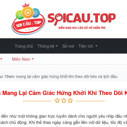
Trang chủ
Thống kê
Sổ mơ
Tiện ích
Miền Nam
o 78win mang lại cảm giác hứng khởi khi theo dõi kèo và lịch đấu
 Mang Lại Cảm Giác Hứng Khởi Khi Theo Dõi 
đến như một không gian trực tuyến dành cho người yêu nhịp đấu nhan
cách chủ động. Khi thể thao ngày càng gắn liền với dữ liệu, tốc độ 