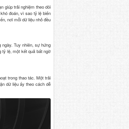
n giúp trải nghiệm theo dõi
hó đoán, vì sao tỷ lệ biến
yến, nơi mỗi dữ liệu nhỏ đều
ng ngày. Tuy nhiên, sự hứng
 tỷ lệ, một kết quả bất ngờ
ạt trong thao tác. Một trải
cận dữ liệu ấy theo cách dễ