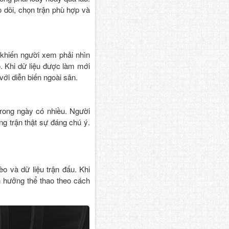
o dõi, chọn trận phù hợp và
 khiến người xem phải nhìn
õ. Khi dữ liệu được làm mới
với diễn biến ngoài sân.
 trong ngày có nhiều. Người
g trận thật sự đáng chú ý.
o và dữ liệu trận đấu. Khi
n hưởng thể thao theo cách