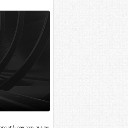
ông phải loay hoay quá lâu.