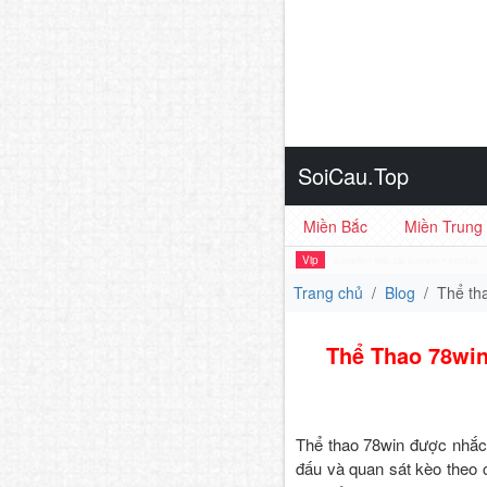
SoiCau.Top
Miền Bắc
Miền Trung
Vip
sunwin
•
link tải sunwin
•
hitclub
Trang chủ
Blog
Thể tha
Thể Thao 78win
Thể thao 78win được nhắc 
đấu và quan sát kèo theo 