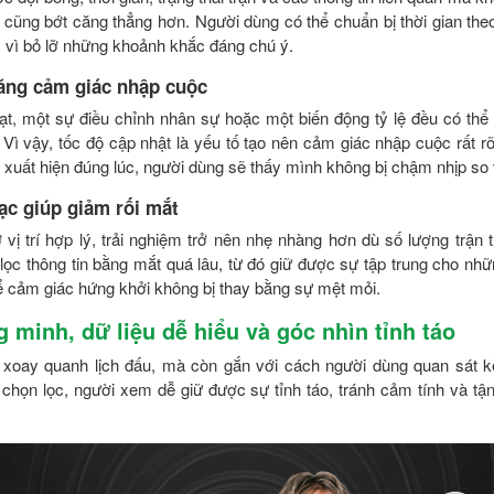
ệm cũng bớt căng thẳng hơn. Người dùng có thể chuẩn bị thời gian the
hay vì bỏ lỡ những khoảnh khắc đáng chú ý.
tăng cảm giác nhập cuộc
ạt, một sự điều chỉnh nhân sự hoặc một biến động tỷ lệ đều có thể
Vì vậy, tốc độ cập nhật là yếu tố tạo nên cảm giác nhập cuộc rất r
g xuất hiện đúng lúc, người dùng sẽ thấy mình không bị chậm nhịp so 
ạc giúp giảm rối mắt
ở vị trí hợp lý, trải nghiệm trở nên nhẹ nhàng hơn dù số lượng trận
ọc thông tin bằng mắt quá lâu, từ đó giữ được sự tập trung cho nhữn
ể cảm giác hứng khởi không bị thay bằng sự mệt mỏi.
 minh, dữ liệu dễ hiểu và góc nhìn tỉnh táo
xoay quanh lịch đấu, mà còn gắn với cách người dùng quan sát kè
ó chọn lọc, người xem dễ giữ được sự tỉnh táo, tránh cảm tính và tậ