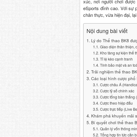
xúc, nơi người chơi được
eSports đỉnh cao. Với sự 
chân thực, vừa hiện đại, l
Nội dung bài viết
Lý do Thể thao BK8 đượ
Giao diện thân thiện, 
Kho tàng sự kiện thể 
Tỉ lệ kèo cạnh tranh
Tính bảo mật và an to
Trải nghiệm thể thao BK
Các loại hình cược phổ 
Cược châu Á (Handic
Cược tỷ số chính xác
Cược tổng bàn thắng 
Cược theo hiệp đấu
Cược trực tiếp (Live Be
Khám phá khuyến mãi s
Bí quyết chơi thể thao 
Quản lý vốn thông mi
Tổng hợp tin tức cần bi