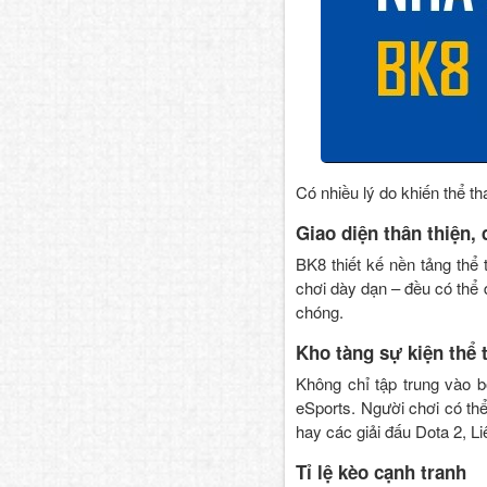
Có nhiều lý do khiến thể t
Giao diện thân thiện,
BK8 thiết kế nền tảng thể 
chơi dày dạn – đều có thể 
chóng.
Kho tàng sự kiện thể 
Không chỉ tập trung vào 
eSports. Người chơi có th
hay các giải đấu Dota 2, L
Tỉ lệ kèo cạnh tranh