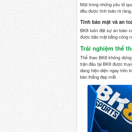
Một trong những yếu tố qua
đều được tính toán rõ ràng
Tính bảo mật và an to
BK8 luôn đặt sự an toàn củ
được bảo mật bằng công ngh
Trải nghiệm thể t
Thể thao BK8 không dừng l
trận đấu tại BK8 được tru
đang hiện diện ngay trên k
bàn thắng đẹp mắt.