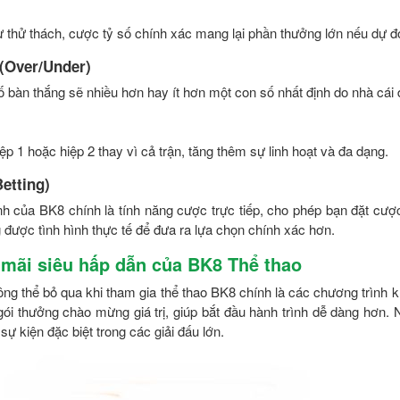
ự thử thách, cược tỷ số chính xác mang lại phần thưởng lớn nếu dự 
(Over/Under)
 bàn thắng sẽ nhiều hơn hay ít hơn một con số nhất định do nhà cái 
p 1 hoặc hiệp 2 thay vì cả trận, tăng thêm sự linh hoạt và đa dạng.
etting)
 của BK8 chính là tính năng cược trực tiếp, cho phép bạn đặt cược 
 được tình hình thực tế để đưa ra lựa chọn chính xác hơn.
mãi siêu hấp dẫn của BK8 Thể thao
ông thể bỏ qua khi tham gia thể thao BK8 chính là các chương trình 
i thưởng chào mừng giá trị, giúp bắt đầu hành trình dễ dàng hơn. N
sự kiện đặc biệt trong các giải đấu lớn.