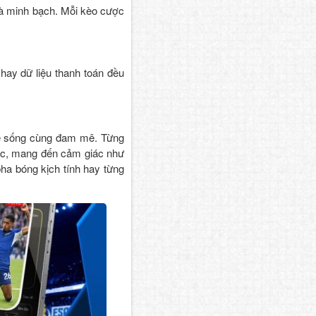
 và minh bạch. Mỗi kèo cược
 hay dữ liệu thanh toán đều
thể sống cùng đam mê. Từng
hực, mang đến cảm giác như
pha bóng kịch tính hay từng