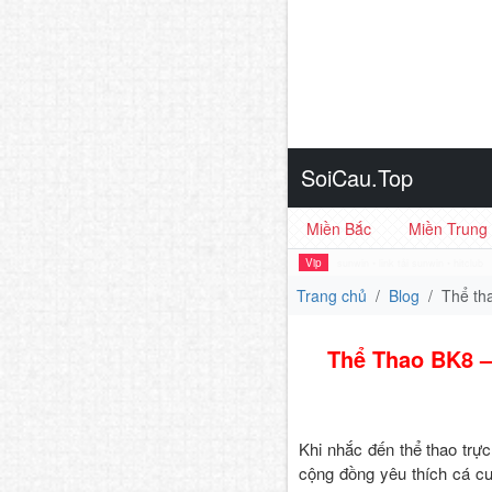
SoiCau.Top
Miền Bắc
Miền Trung
Vip
sunwin
•
link tải sunwin
•
hitclub
Trang chủ
Blog
Thể th
Thể Thao BK8 
Khi nhắc đến thể thao trự
cộng đồng yêu thích cá cư