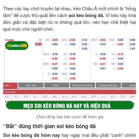
Theo các tay chơi truyền tai nhau, kèo Châu Á mới chính là “hồng
tâm” để cược thủ quất liền cách
soi kèo bóng đá.
Vì kèo này khá
đơn giản và đặc biệt rủi ro không quá lớn, nên hạn chế thiệt hại
quá mức cho người chơi.
Chọn đúng loại kèo cược để tham gia
“Bắt” đúng thời gian soi kèo bóng đá
Soi kèo bóng đá hôm nay
hay ngày mai đều phải “canh” chính