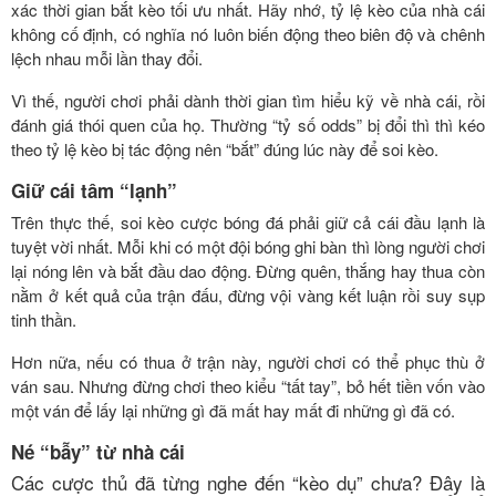
xác thời gian bắt kèo tối ưu nhất. Hãy nhớ, tỷ lệ kèo của nhà cái
không cố định, có nghĩa nó luôn biến động theo biên độ và chênh
lệch nhau mỗi lần thay đổi.
Vì thế, người chơi phải dành thời gian tìm hiểu kỹ về nhà cái, rồi
đánh giá thói quen của họ. Thường “tỷ số
odds” bị đổi thì thì kéo
theo tỷ lệ kèo bị tác động nên “bắt” đúng lúc này để soi kèo.
Giữ cái tâm “lạnh”
Trên thực thế, soi kèo cược bóng đá phải giữ cả cái đầu lạnh là
tuyệt vời nhất. Mỗi khi có một đội bóng ghi bàn thì lòng người chơi
lại nóng lên và bắt đầu dao động. Đừng quên, thắng hay thua còn
nằm ở kết quả của trận đấu, đừng vội vàng kết luận rồi suy sụp
tinh thần.
Hơn nữa, nếu có thua ở trận này, người chơi có thể phục thù ở
ván sau. Nhưng đừng chơi theo kiểu “tất tay”, bỏ hết tiền vốn vào
một ván để lấy lại những gì đã mất hay mất đi những gì đã có.
Né “bẫy” từ nhà cái
Các cược thủ đã từng nghe đến “kèo dụ” chưa? Đây là