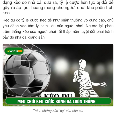
dạng kèo do nhà cái đưa ra, tỷ lệ cược liên tục bị đổi để
gây ra áp lực, hoang mang cho người chơi khó phân tích
kèo.
Kèo dụ có tỷ lệ cược kèo dễ như phần thưởng vô cùng cao, chủ
yếu đánh vào tâm lý ham tiền của người chơi. Ngược lại, phần
trăm thắng kèo của người chơi rất thấp, nên tuyệt đối phải tránh
bẫy do nhà cái giăng sẵn.
Tránh những kèo “dụ” của nhà cái