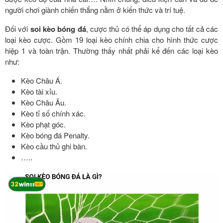
người chơi giành chiến thắng nằm ở kiến thức và trí tuệ.
Đối với
soi kèo bóng đá
, cược thủ có thể áp dụng cho tất cả các
loại kèo cược. Gồm 19 loại kèo chính chia cho hình thức cược
hiệp 1 và toàn trận. Thường thấy nhất phải kể đến các loại kèo
như:
Kèo Châu Á.
Kèo tài xỉu.
Kèo Châu Âu.
Kèo tỉ số chính xác.
Kèo phạt góc.
Kèo bóng đá Penalty.
Kèo cầu thủ ghi bàn.
…..