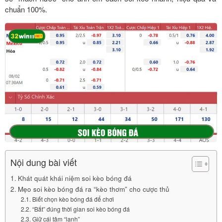
chuẩn 100%.
Nội dung bài viết
Khát quát khái niệm soi kèo bóng đá
Mẹo soi kèo bóng đá ra “kèo thơm” cho cược thủ
Biết chọn kèo bóng đá để chơi
“Bắt” đúng thời gian soi kèo bóng đá
Giữ cái tâm “lạnh”