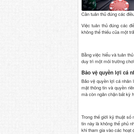
Cần tuân thủ đúng các điều 
Việc tuân thủ đúng các đi
không thể thiếu của một tr
Bằng việc hiểu và tuân th
duy trì một môi trường ch
Bảo vệ quyền lợi cá n
Bảo vệ quyền lợi cá nhân 
mật thông tin và quyền ri
mà còn ngăn chặn bất kỳ h
Trong thế giới kỹ thuật số
tin này là không thể phủ n
khi tham gia vào các hoạt 