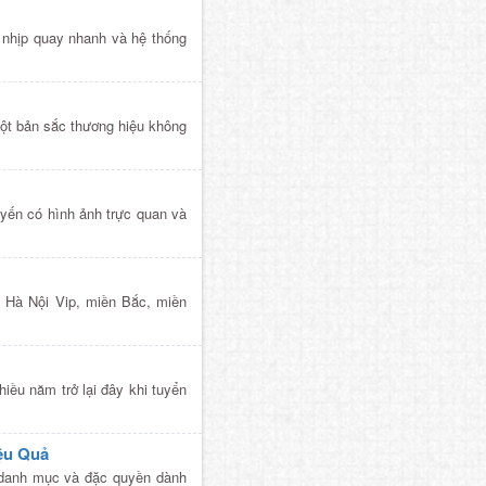
nhịp quay nhanh và hệ thống
một bản sắc thương hiệu không
uyến có hình ảnh trực quan và
, Hà Nội Vip, miền Bắc, miền
ều năm trở lại đây khi tuyển
ệu Quả
o danh mục và đặc quyền dành