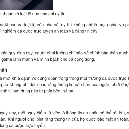
khoản và luật lệ của nhà cái uy tín
ều khoản và luật lệ của nhà cái uy tín không chỉ là một nghĩa vụ 
ải nghiệm cá cược trực tuyến an toàn và đáng tin cậy.
ủ các quy định này, người chơi không chỉ bảo vệ chính bản thân mìn
ơi game lành mạnh và minh bạch cho cả cộng đồng.
hân
là một khía cạnh vô cùng quan trọng trong môi trường cá cược trực 
êng tư không chỉ đảm bảo rằng thông tin cá nhân của người chơi đượ
ành vi lạm dụng nào từ phía bên thứ ba.
 ngày nay, mối nguy hiểm từ việc lộ thông tin cá nhân có thể rất lớn,
hận. Khi người chơi biết rằng thông tin của họ được bảo mật an toàn
động cá cược trực tuyến.