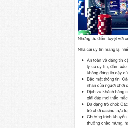
Những ưu điểm tuyệt vời củ
Nhà cái uy tín mang lại nh
An toàn và đáng tin c
lý có uy tín, đảm bảo
không đáng tin cậy củ
Bảo mật thông tin: Cá
nhân của người chơi 
Dịch vụ khách hàng ch
giải đáp mọi thắc mắc
Đa dạng trò chơi: Các
trò chơi casino trực 
Chương trình khuyến m
thưởng chào mừng, hoà