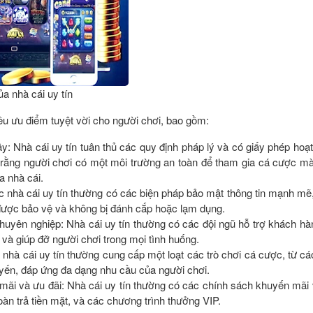
a nhà cái uy tín
iều ưu điểm tuyệt vời cho người chơi, bao gồm:
ậy: Nhà cái uy tín tuân thủ các quy định pháp lý và có giấy phép ho
 rằng người chơi có một môi trường an toàn để tham gia cá cược mà 
a nhà cái.
c nhà cái uy tín thường có các biện pháp bảo mật thông tin mạnh mẽ
được bảo vệ và không bị đánh cắp hoặc lạm dụng.
uyên nghiệp: Nhà cái uy tín thường có các đội ngũ hỗ trợ khách hà
 và giúp đỡ người chơi trong mọi tình huống.
 nhà cái uy tín thường cung cấp một loạt các trò chơi cá cược, từ cá
tuyến, đáp ứng đa dạng nhu cầu của người chơi.
ãi và ưu đãi: Nhà cái uy tín thường có các chính sách khuyến mãi v
n trả tiền mặt, và các chương trình thưởng VIP.