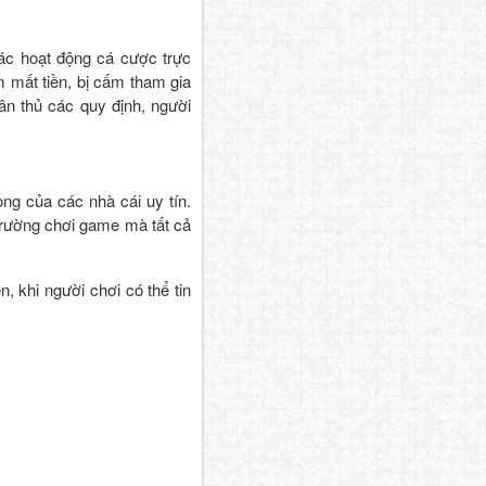
các hoạt động cá cược trực
 mất tiền, bị cấm tham gia
ân thủ các quy định, người
ng của các nhà cái uy tín.
trường chơi game mà tất cả
 khi người chơi có thể tin