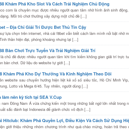
88 Khám Phá Kho Slot Và Cách Trải Nghiệm Chủ Động
co com là chuyên mục được nhiều người quan tâm nhờ hình ảnh sinh động, 
 dạng. Mỗi trò chơi thường xây dựng một chủ đề […]
bet – Địa Chỉ Giải Trí Được Bet Thủ Tin Cậy
sự lựa chọn trên internet, nhà cái f8bet vẫn biết cách làm mình nổi bật nhờ 
. Tinh thần hiện đại, phóng khoáng nhưng lại […]
8 Bàn Chơi Trực Tuyến Và Trải Nghiệm Giải Trí
là chủ đề được nhiều người quan tâm khi tìm kiếm không gian giải trí trực t
ọn bàn chơi. Dữ liệu do website tự giới […]
8 Khám Phá Kho Dự Thưởng Và Kinh Nghiệm Theo Dõi
ên website sau chuyển hướng hiện liệt kê xổ số siêu tốc, Hồ Chí Minh Vip
ung, Lotto và Mega 6/45. Tuy nhiên, người dùng […]
làm nên kỳ tích tại SEA V.Cup
nam Đông Nam Á vừa chứng kiến một trong những bất ngờ lớn nhất trong nhi
ất sắc đánh bại Indonesia để giành chức vô địch […]
i Hitclub: Khám Phá Quyền Lợi, Điều Kiện Và Cách Sử Dụng Hi
hiện giới thiệu những nhóm chương trình như quà chào mừng, hoàn trả the