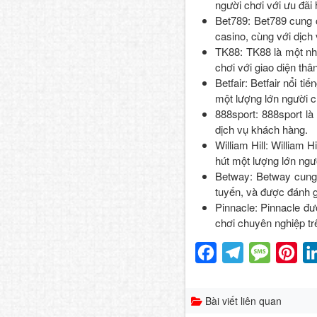
người chơi với ưu đãi 
Bet789: Bet789 cung c
casino, cùng với dịch
TK88: TK88 là một nhà
chơi với giao diện thâ
Betfair: Betfair nổi t
một lượng lớn người ch
888sport: 888sport là
dịch vụ khách hàng.
William Hill: William 
hút một lượng lớn ngườ
Betway: Betway cung c
tuyến, và được đánh g
Pinnacle: Pinnacle đư
chơi chuyên nghiệp trê
Facebook
Telegram
Message
Pint
Bài viết liên quan