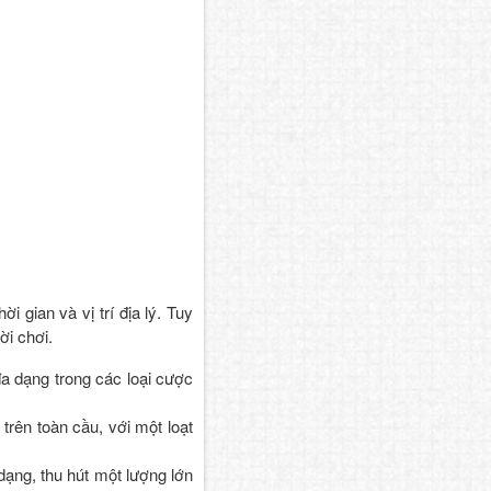
i gian và vị trí địa lý. Tuy
ời chơi.
a dạng trong các loại cược
trên toàn cầu, với một loạt
dạng, thu hút một lượng lớn