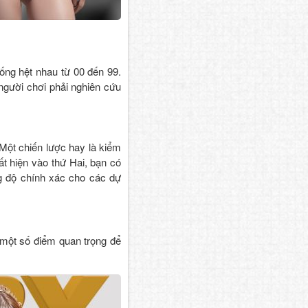
ống hệt nhau từ 00 đến 99.
 người chơi phải nghiên cứu
Một chiến lược hay là kiểm
t hiện vào thứ Hai, bạn có
ng độ chính xác cho các dự
 một số điểm quan trọng để