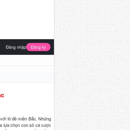
Đăng nhập
Đăng ký
ác
 với lô đề miền Bắc. Những
 ra lựa chọn con số cá cược