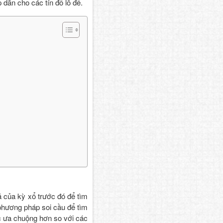
 dẫn cho các tín đồ lô đề.
 của kỳ xổ trước đó để tìm
phương pháp soi cầu để tìm
c ưa chuộng hơn so với các