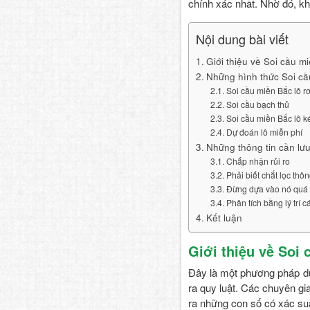
chính xác nhất. Nhờ đó, kh
Nội dung bài viết
Giới thiệu về Soi cầu m
Những hình thức Soi cầ
Soi cầu miền Bắc lô rơ
Soi cầu bạch thủ
Soi cầu miền Bắc lô k
Dự đoán lô miễn phí
Những thông tin cần lư
Chấp nhận rủi ro
Phải biết chắt lọc thôn
Đừng dựa vào nó quá
Phân tích bằng lý trí 
Kết luận
Giới thiệu về Soi
Đây là một phương pháp d
ra quy luật. Các chuyên g
ra những con số có xác su