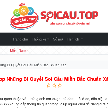
Trang chủ
Thống kê
Sổ mơ
Tiện ích
Miền Nam
ững Bí Quyết Soi Cầu Miền Bắc Chuẩn Xác
op Những Bí Quyết Soi Cầu Miền Bắc Chuẩn X
cụ quen thuộc với những anh em cược thủ đam mê lô đề, đặc biệt là
ái S666 cung cấp thông tin quan trọng, giúp người chơi dễ dàng đưa