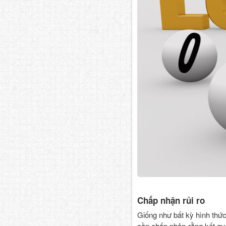
Chấp nhận rủi ro
Giống như bất kỳ hình thứ
cần chấp nhận rằng kết qu