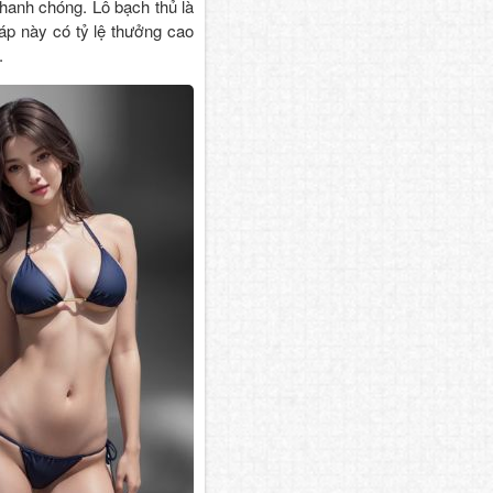
hanh chóng. Lô bạch thủ là
háp này có tỷ lệ thưởng cao
.