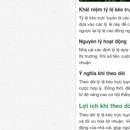
Khái niệm tỷ lệ kèo tr
Tỷ lệ kèo trực tuyến là cá
dựa vào các tỷ lệ này để 
ngược lại tỷ lệ cao đồng n
Nguyên lý hoạt động
Nhà cái xác định tỷ lệ dựa 
thị trường. Khi số tiền cượ
nhuận.
Ý nghĩa khi theo dõi
Theo dõi tỷ lệ kèo trực tu
cược hợp lý. Đồng thời, đâ
từ đó nâng cao cơ hội thắn
Lợi ích khi theo d
Theo dõi tỷ lệ kèo trực tu
và tối ưu hóa lợi nhuận. 
động của nhà cái, giúp ngư