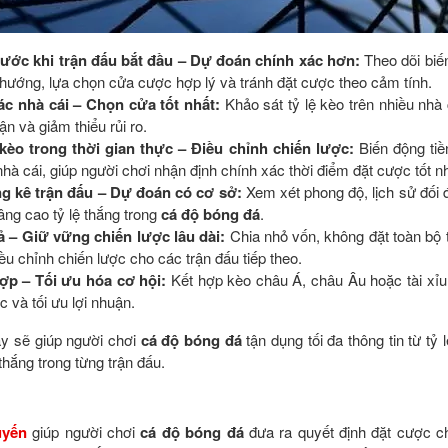
trước khi trận đấu bắt đầu – Dự đoán chính xác hơn:
Theo dõi biế
 hướng, lựa chọn cửa cược hợp lý và tránh đặt cược theo cảm tính.
ác nhà cái – Chọn cửa tốt nhất:
Khảo sát tỷ lệ kèo trên nhiều nhà
ận và giảm thiểu rủi ro.
kèo trong thời gian thực – Điều chỉnh chiến lược:
Biến động tiề
hà cái, giúp người chơi nhận định chính xác thời điểm đặt cược tốt nh
ng kê trận đấu – Dự đoán có cơ sở:
Xem xét phong độ, lịch sử đối 
âng cao tỷ lệ thắng trong
cá độ bóng đá
.
ả – Giữ vững chiến lược lâu dài:
Chia nhỏ vốn, không đặt toàn bộ 
ều chỉnh chiến lược cho các trận đấu tiếp theo.
ợp – Tối ưu hóa cơ hội:
Kết hợp kèo châu Á, châu Âu hoặc tài xỉu 
 và tối ưu lợi nhuận.
y sẽ giúp người chơi
cá độ bóng đá
tận dụng tối đa thông tin từ tỷ
 thắng trong từng trận đấu.
uyến
giúp người chơi
cá độ bóng đá
đưa ra quyết định đặt cược ch