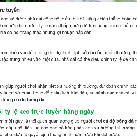
ực tuyến
c con số được nhà cái công bố, biểu thị khả năng chiến thắng hoặc h
chọn cửa đặt cược. Tỷ lệ càng thấp chứng tỏ khả năng đội đó thắng c
ghĩa cơ hội thắng thấp nhưng lợi nhuận hấp dẫn.
trên nhiều yếu tố: phong độ, đội hình, lịch sử đối đầu, chấn thương, thờ
c tập trung nhiều vào một cửa, nhà cái có thể điều chỉnh tỷ lệ để câ
yến giúp người chơi nhận biết xu hướng thị trường, dự đoán chính xá
y là cơ sở quan trọng để phân tích trận đấu, so sánh các nhà cái và
g trong
cá độ bóng đá
.
õi tỷ lệ kèo trực tuyến hàng ngày
yến mỗi ngày là thói quen quan trọng giúp người chơi
cá độ bóng đá
n
Việc cập nhật liên tục các con số kèo phản ánh xu hướng thị trường,
ời chơi đưa ra quyết định thông minh hơn trước khi đặt cược.