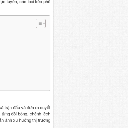
rực tuyến, các loại kèo phổ
uả trận đấu và đưa ra quyết
 từng đội bóng, chênh lệch
hản ánh xu hướng thị trường