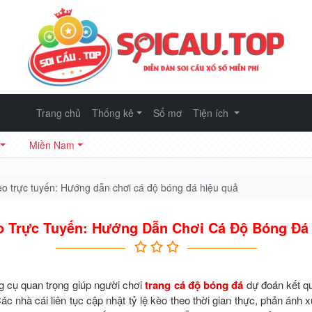
Trang chủ
Thống kê
Sổ mơ
Tiện ích
Miền Nam
kèo trực tuyến: Hướng dẫn chơi cá độ bóng đá hiệu quả
o Trực Tuyến: Hướng Dẫn Chơi Cá Độ Bóng Đá
ng cụ quan trọng giúp người chơi
trang cá độ bóng đá
dự đoán kết qu
ác nhà cái liên tục cập nhật tỷ lệ kèo theo thời gian thực, phản ánh 