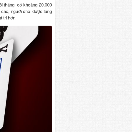
Mỗi tháng, có khoảng 20.000
y cao, người chơi được tặng
 trị hơn.