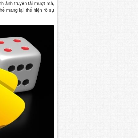
nh ảnh truyền tải mượt mà,
hể mang lại, thể hiện rõ sự