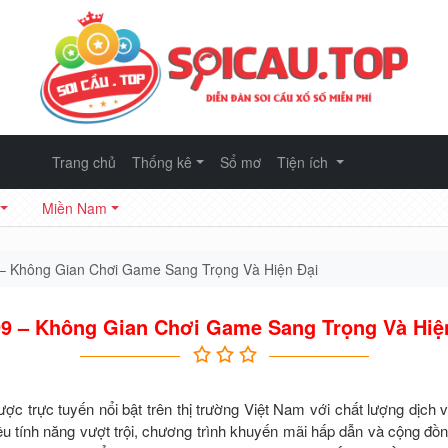
Trang chủ
Thống kê
Sổ mơ
Tiện ích
Miền Nam
– Không Gian Chơi Game Sang Trọng Và Hiện Đại
9 – Không Gian Chơi Game Sang Trọng Và Hiệ
ợc trực tuyến nổi bật trên thị trường Việt Nam với chất lượng dịch v
ều tính năng vượt trội, chương trình khuyến mãi hấp dẫn và cộng đồn