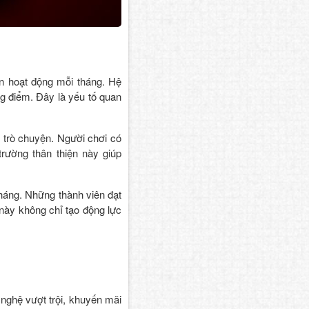
n hoạt động mỗi tháng. Hệ
g điểm. Đây là yếu tố quan
 trò chuyện. Người chơi có
trường thân thiện này giúp
tháng. Những thành viên đạt
này không chỉ tạo động lực
nghệ vượt trội, khuyến mãi