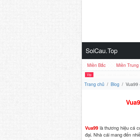
SoiCau.Top
Miền Bắc
Miền Trung
Vip
sunwin
•
link tải sunwin
•
hitclub
Trang chủ
Blog
Vua99 
Vua9
Vua99
là thương hiệu cá cư
đại. Nhà cái mang đến nhi