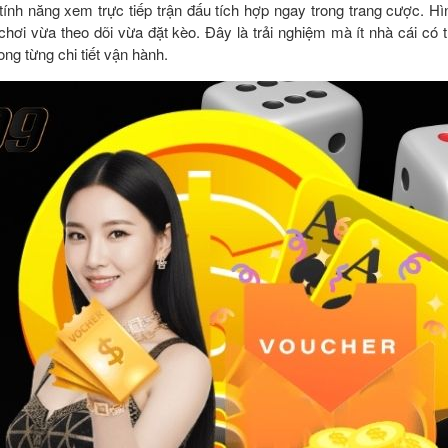
tính năng xem trực tiếp trận đấu tích hợp ngay trong trang cược. Hì
 chơi vừa theo dõi vừa đặt kèo. Đây là trải nghiệm mà ít nhà cái có t
ng từng chi tiết vận hành.