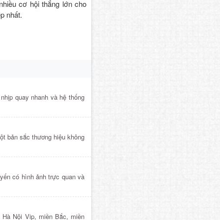
nhiều cơ hội thắng lớn cho
p nhất.
nhịp quay nhanh và hệ thống
một bản sắc thương hiệu không
uyến có hình ảnh trực quan và
, Hà Nội Vip, miền Bắc, miền