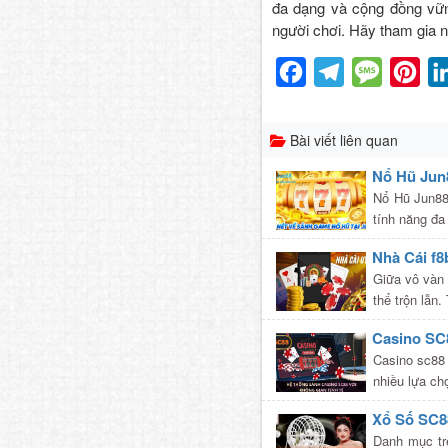
đa dạng và cộng đồng vững
người chơi. Hãy tham gia 
Facebook
Telegram
Message
Pint
Bài viết liên quan
Nổ Hũ Jun
Nổ Hũ Jun88
tính năng đa
Nhà Cái f8
Giữa vô vàn 
thể trộn lẫn
Casino SC8
Casino sc88 
nhiều lựa ch
Xổ Số SC8
Danh mục tr