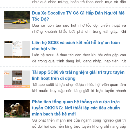
như quà chào mừng, hoàn trả theo danh mục và đặc
quyền dành cho thành viên nhiều cấp độ. Mỗi nội dung
Đua Xe Socolive TV Có Gì Hấp Dẫn Người Mê
có thể sở hữu […]
Tốc Độ?
Đua xe luôn tạo sức hút nhờ tốc độ, chiến thuật và
những khoảnh khắc bứt phá chỉ trong vài giây. Khi
người dùng tìm đến trực tiếp Socolive TV, nhu cầu
Liên hệ SC88 và cách kết nối hỗ trợ an toàn
thường không chỉ […]
cho hội viên
Liên hệ sc88 là thao tác cần thiết khi hội viên gặp vấn
đề trong quá trình đăng ký, đăng nhập, nạp tiền, rút
tiền, nhận khuyến mãi hoặc trải nghiệm các chuyên
Tải app SC88 và trải nghiệm giải trí trực tuyến
mục giải trí trực […]
linh hoạt trên di động
Tải app sc88 là lựa chọn được nhiều hội viên quan tâm
khi muốn truy cập nền tảng giải trí trực tuyến nhanh
hơn, ổn định hơn và thuận tiện hơn so với trình duyệt
Phân tích tổng quan hệ thống cá cược trực
thông thường. […]
tuyến OKKING: Nơi thiết lập các tiêu chuẩn
minh bạch thế hệ mới
Sự phát triển mạnh mẽ của ngành công nghiệp giải trí
số đòi hỏi các nền tảng trực tuyến không chỉ nâng cấp