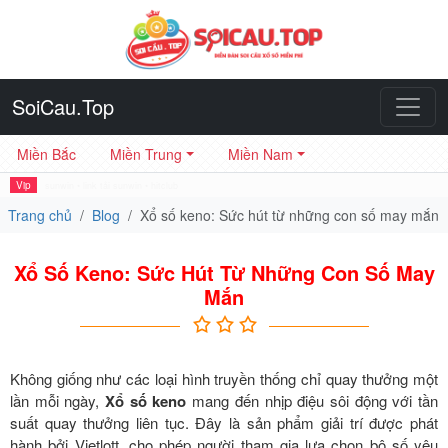
SoiCau.Top
Miền Bắc
Miền Trung
Miền Nam
Vip
sunwin
•
link tải sunwin
•
hitclub
Trang chủ
Blog
Xổ số keno: Sức hút từ những con số may mắn
Xổ Số Keno: Sức Hút Từ Những Con Số May
Mắn
Không giống như các loại hình truyền thống chỉ quay thưởng một
lần mỗi ngày,
Xổ số keno
mang đến nhịp điệu sôi động với tần
suất quay thưởng liên tục. Đây là sản phẩm giải trí được phát
hành bởi Vietlott, cho phép người tham gia lựa chọn bộ số yêu