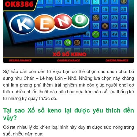
Sự hấp dẫn còn đến từ việc bạn có thể chọn các cách chơi bổ
sung như Chẵn – Lẻ hay Lớn – Nhỏ. Những lựa chọn này không
chỉ làm phong phú thêm trải nghiệm mà còn giúp người chơi có
thêm nhiều chiến thuật cá nhân hóa dựa trên các số liệu thống kê
từ những kỳ quay trước đó.
Tại sao Xổ số keno lại được yêu thích đến
vậy?
Có rất nhiều lý do khiến loại hình này duy trì được sức nóng trong
suốt nhiều năm qua: