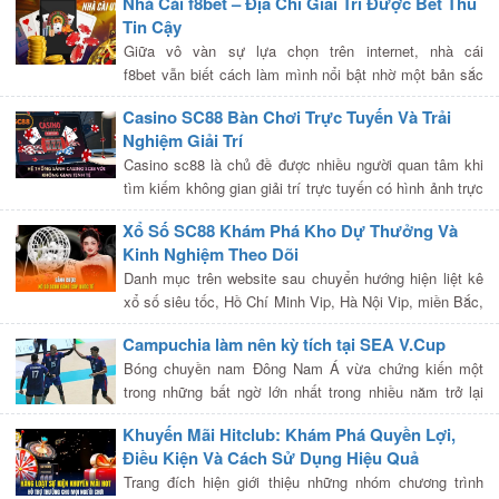
Nhà Cái f8bet – Địa Chỉ Giải Trí Được Bet Thủ
dựng một chủ đề […]
Tin Cậy
Giữa vô vàn sự lựa chọn trên internet, nhà cái
f8bet vẫn biết cách làm mình nổi bật nhờ một bản sắc
thương hiệu không thể trộn lẫn. Tinh thần hiện đại,
Casino SC88 Bàn Chơi Trực Tuyến Và Trải
phóng khoáng nhưng lại […]
Nghiệm Giải Trí
Casino sc88 là chủ đề được nhiều người quan tâm khi
tìm kiếm không gian giải trí trực tuyến có hình ảnh trực
quan và nhiều lựa chọn bàn chơi. Dữ liệu do website tự
Xổ Số SC88 Khám Phá Kho Dự Thưởng Và
giới […]
Kinh Nghiệm Theo Dõi
Danh mục trên website sau chuyển hướng hiện liệt kê
xổ số siêu tốc, Hồ Chí Minh Vip, Hà Nội Vip, miền Bắc,
miền Nam, miền Trung, Lotto và Mega 6/45. Tuy nhiên,
Campuchia làm nên kỳ tích tại SEA V.Cup
người dùng […]
Bóng chuyền nam Đông Nam Á vừa chứng kiến một
trong những bất ngờ lớn nhất trong nhiều năm trở lại
đây khi tuyển Campuchia xuất sắc đánh bại Indonesia
Khuyến Mãi Hitclub: Khám Phá Quyền Lợi,
để giành chức vô địch […]
Điều Kiện Và Cách Sử Dụng Hiệu Quả
Trang đích hiện giới thiệu những nhóm chương trình