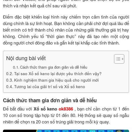
thích và nhận kết quả chỉ sau vài phút.
Điểm đặc biệt khiến loại hình này chiếm trọn cảm tình của người
dùng chính là sự linh hoạt. Bạn không cần phải chờ đợi quá lâu để
biết mình có trở thành chủ nhân của những giải thưởng giá trị hay
không. Chính yếu tố “thời gian thực” này đã tạo nên một cộng
đồng người chơi đông đảo và gắn kết tại khắp các tỉnh thành.
Nội dung bài viết
Cách thức tham gia đơn giản và dễ hiểu
Tại sao Xổ số keno lại được yêu thích đến vậy?
Kinh nghiệm tham gia hiệu quả cho người mới
Tương lai của giải trí số và Xổ số keno
Cách thức tham gia đơn giản và dễ hiểu
Để bắt đầu với
Xổ số keno
ok8386
, bạn chỉ cần chọn từ 1 đến
10 con số trong tập hợp từ 01 đến 80. Hệ thống sẽ quay số ngẫu
nhiên để chọn ra 20 con số trúng giải trong mỗi kỳ quay.