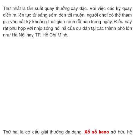
Thứ nhất là tần suất quay thưởng dày đặc. Với việc các kỳ quay
diễn ra liên tục từ sáng sớm đến tối muộn, người chơi có thể tham
gia vào bất kỳ khoảng thời gian rảnh rỗi nào trong ngày. Điều này
rất phù hợp với nhịp sống hối hả của cư dân tại các thành phố lớn
như Hà Nội hay TP. Hồ Chí Minh.
Thứ hai là cơ cấu giải thưởng đa dạng.
Xổ số keno
sở hữu hệ