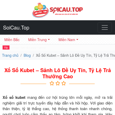
SoiCau.Top
Miền Bắc
Miền Trung
Miền Nam
Vip
sunwin
•
link tải sunwin
•
hitclub
Trang chủ
Blog
Xổ Số Kubet – Sảnh Lô Đề Uy Tín, Tỷ Lệ Trả T
Xổ Số Kubet – Sảnh Lô Đề Uy Tín, Tỷ Lệ Trả
Thưởng Cao
Xổ số kubet
mang đến cơ hội trúng lớn mỗi ngày, mở ra trải
nghiệm giải trí trực tuyến đầy hấp dẫn và hồi hộp. Với giao diện
thân thiện, tỷ lệ thắng cao, hệ thống thanh toán nhanh chóng,
người chơi luôn cảm thấy an tâm, hứng khởi khi tham gia. Hãy