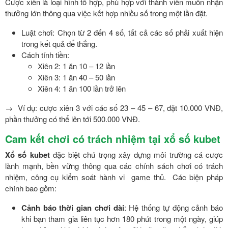
Cược xiên là loại hình tổ hợp, phù hợp với thành viên muốn nhận
thưởng lớn thông qua việc kết hợp nhiều số trong một lần đặt.
Luật chơi: Chọn từ 2 đến 4 số, tất cả các số phải xuất hiện
trong kết quả để thắng.
Cách tính tiền:
Xiên 2: 1 ăn 10 – 12 lần
Xiên 3: 1 ăn 40 – 50 lần
Xiên 4: 1 ăn 100 lần trở lên
→ Ví dụ: cược xiên 3 với các số 23 – 45 – 67, đặt 10.000 VNĐ,
phần thưởng có thể lên tới 500.000 VNĐ.
Cam kết chơi có trách nhiệm tại xổ số kubet
Xổ số kubet
đặc biệt chú trọng xây dựng môi trường cá cược
lành mạnh, bền vững thông qua các chính sách chơi có trách
nhiệm, công cụ kiểm soát hành vi game thủ. Các biện pháp
chính bao gồm:
Cảnh báo thời gian chơi dài
: Hệ thống tự động cảnh báo
khi bạn tham gia liên tục hơn 180 phút trong một ngày, giúp