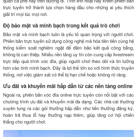
quán cà phê hay trên đường đi. Tính linh hoạt này khiến phiên bản
trực tuyến trở thành lựa chọn hàng đầu cho những ai yêu thích
giải trí mọi lúc mọi nơi.
Độ bảo mật và minh bạch trong kết quả trò chơi
Bảo mật và minh bạch luôn là yếu tố quan trọng với người chơi.
Phiên bản trực tuyến sử dụng công nghệ mã hóa tiên tiến cùng hệ
thống kiểm soát nghiêm ngặt để đảm bảo kết quả công bằng,
không bị can thiệp. Nhiều nền tảng uy tín còn cung cấp livestream
trực tiếp quá trình xóc đĩa, giúp người chơi theo dõi và tin tưởng
hơn vào tính minh bạch. Đây là lợi thế lớn so với hình thức truyền
thống, nơi việc giám sát có thể bị hạn chế hoặc không rõ ràng.
Ưu đãi và khuyến mãi hấp dẫn từ các nền tảng online
Ngoài ra, phiên bản xóc đĩa online trực tuyến còn nổi bật với các
chương trình ưu đãi và khuyến mãi đa dạng. Các nhà cái thường
xuyên tung ra các gói thưởng hấp dẫn như tiền thưởng đăng ký,
hoàn trả thua lỗ hay thưởng nạp thêm, giúp tăng cơ hội chiến
thắng cho người chơi.