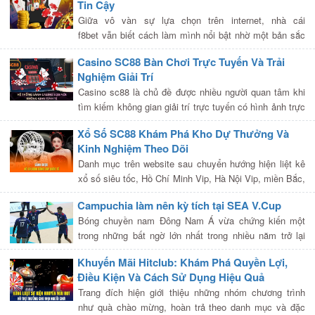
Tin Cậy
Giữa vô vàn sự lựa chọn trên internet, nhà cái
f8bet vẫn biết cách làm mình nổi bật nhờ một bản sắc
thương hiệu không thể trộn lẫn. Tinh thần hiện đại,
Casino SC88 Bàn Chơi Trực Tuyến Và Trải
phóng khoáng nhưng lại […]
Nghiệm Giải Trí
Casino sc88 là chủ đề được nhiều người quan tâm khi
tìm kiếm không gian giải trí trực tuyến có hình ảnh trực
quan và nhiều lựa chọn bàn chơi. Dữ liệu do website tự
Xổ Số SC88 Khám Phá Kho Dự Thưởng Và
giới […]
Kinh Nghiệm Theo Dõi
Danh mục trên website sau chuyển hướng hiện liệt kê
xổ số siêu tốc, Hồ Chí Minh Vip, Hà Nội Vip, miền Bắc,
miền Nam, miền Trung, Lotto và Mega 6/45. Tuy nhiên,
Campuchia làm nên kỳ tích tại SEA V.Cup
người dùng […]
Bóng chuyền nam Đông Nam Á vừa chứng kiến một
trong những bất ngờ lớn nhất trong nhiều năm trở lại
đây khi tuyển Campuchia xuất sắc đánh bại Indonesia
Khuyến Mãi Hitclub: Khám Phá Quyền Lợi,
để giành chức vô địch […]
Điều Kiện Và Cách Sử Dụng Hiệu Quả
Trang đích hiện giới thiệu những nhóm chương trình
như quà chào mừng, hoàn trả theo danh mục và đặc