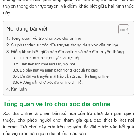
truyền thống đến trực tuyến, và điểm khác biệt giữa hai hình thức
này.
Nội dung bài viết
Tổng quan về trò chơi xóc đĩa online
Sự phát triển từ xóc đĩa truyền thống đến xóc đĩa online
Điểm khác biệt giữa xóc đĩa online và xóc đĩa truyền thống
Hình thức chơi: trực tuyến vs trực tiếp
Tính tiện lợi: chơi mọi lúc, mọi nơi
Độ bảo mật và minh bạch trong kết quả trò chơi
Ưu đãi và khuyến mãi hấp dẫn từ các nền tảng online
Hướng dẫn chơi xóc đĩa online chi tiết
Kết luận
Tổng quan về trò chơi xóc đĩa online
Xóc đĩa online là phiên bản số hóa của trò chơi dân gian quen
thuộc, cho phép người chơi tham gia qua các thiết bị kết nối
internet. Trò chơi này dựa trên nguyên tắc đặt cược vào kết quả
của việc xóc các quân đĩa nhiều màu sắc.