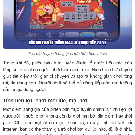
Xóc đĩa truyền thống giao lưu trực tiếp vui vẻ
Trong khi đó, phiên bản trực tuyến được tổ chức trên các nền
tảng số, cho phép người chơi tham gia từ xa. Hình thức trực tuyến
giúp tiết kiệm thời gian di chuyển và tạo ra không gian chơi rộng
rãi, đa dạng hơn. Người chơi có thể dễ dàng tiếp cận mà không
cần tụ tập đông người.
Tính tiện lợi: chơi mọi lúc, mọi nơi
Một điểm sáng giá của phiên bản trực tuyến chính là tính tiện lợi
vượt trội. Người chơi không còn bị giới hạn bởi địa điểm hay thời
gian. Chỉ cần một chiếc điện thoại hoặc máy tính có kết nối
internet, bạn có thể tham gia trò chơi bất cứ lúc nào, dù là ở nhà,