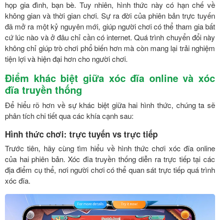
họp gia đình, bạn bè. Tuy nhiên, hình thức này có hạn chế về
không gian và thời gian chơi. Sự ra đời của phiên bản trực tuyến
đã mở ra một kỷ nguyên mới, giúp người chơi có thể tham gia bất
cứ lúc nào và ở đâu chỉ cần có internet. Quá trình chuyển đổi này
không chỉ giúp trò chơi phổ biến hơn mà còn mang lại trải nghiệm
tiện lợi và hiện đại hơn cho người chơi.
Điểm khác biệt giữa xóc đĩa online và xóc
đĩa truyền thống
Để hiểu rõ hơn về sự khác biệt giữa hai hình thức, chúng ta sẽ
phân tích chi tiết qua các khía cạnh sau:
Hình thức chơi: trực tuyến vs trực tiếp
Trước tiên, hãy cùng tìm hiểu về hình thức chơi xóc đĩa online
của hai phiên bản. Xóc đĩa truyền thống diễn ra trực tiếp tại các
địa điểm cụ thể, nơi người chơi có thể quan sát trực tiếp quá trình
xóc đĩa.