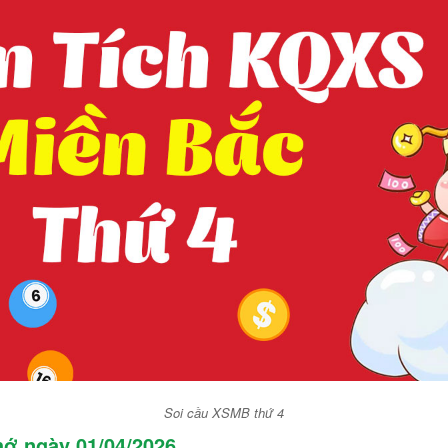
Soi cầu XSMB thứ 4
hớ ngày 01/04/2026