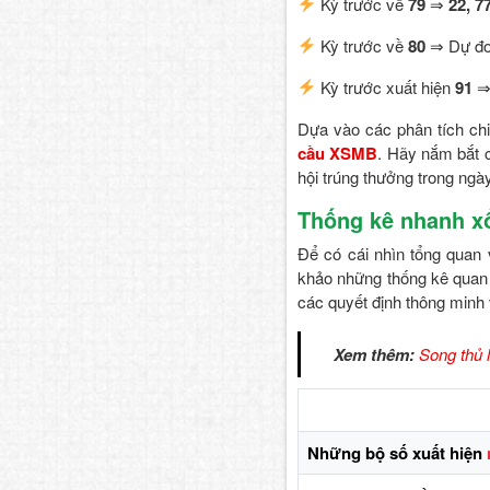
Kỳ trước về
79
⇒
22, 7
Kỳ trước về
80
⇒ Dự đo
Kỳ trước xuất hiện
91
⇒ 
Dựa vào các phân tích chi
cầu XSMB
. Hãy nắm bắt 
hội trúng thưởng trong ngà
Thống kê nhanh xổ
Để có cái nhìn tổng quan
khảo những thống kê quan 
các quyết định thông minh 
Xem thêm:
Song thủ 
Những bộ số xuất hiện