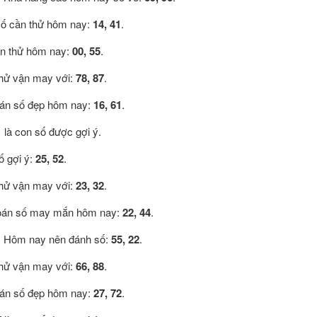
ố cần thử hôm nay:
14, 41
.
n thử hôm nay:
00, 55
.
hử vận may với:
78, 87
.
n số đẹp hôm nay:
16, 61
.
1
là con số được gợi ý.
 gợi ý:
25, 52
.
hử vận may với:
23, 32
.
án số may mắn hôm nay:
22, 44
.
Hôm nay nên đánh số:
55, 22
.
hử vận may với:
66, 88
.
n số đẹp hôm nay:
27, 72
.