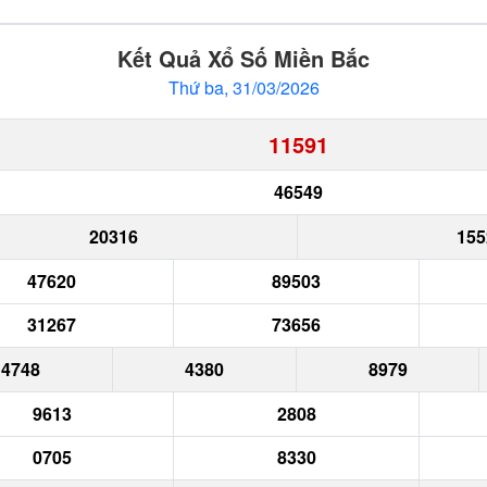
Kết Quả Xổ Số Miền Bắc
Thứ ba, 31/03/2026
11591
46549
20316
155
47620
89503
31267
73656
4748
4380
8979
9613
2808
0705
8330