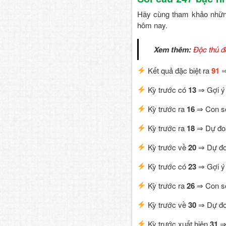
Hãy cùng tham khảo những 
hôm nay.
Xem thêm:
Độc thủ đ
Kết quả đặc biệt ra
91
⇒
Kỳ trước có
13
⇒ Gợi ý 
Kỳ trước ra
16
⇒ Con số
Kỳ trước ra
18
⇒ Dự đoá
Kỳ trước về
20
⇒ Dự đo
Kỳ trước có
23
⇒ Gợi ý 
Kỳ trước ra
26
⇒ Con số
Kỳ trước về
30
⇒ Dự đo
Kỳ trước xuất hiện
31
⇒ 