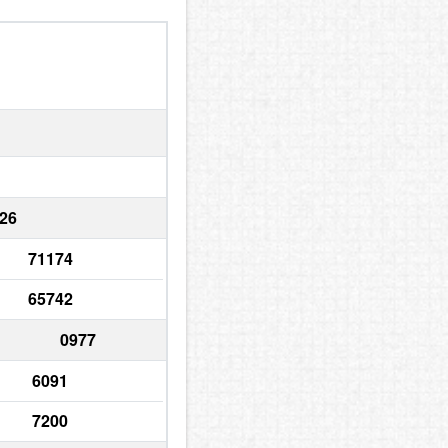
26
71174
65742
0977
6091
7200