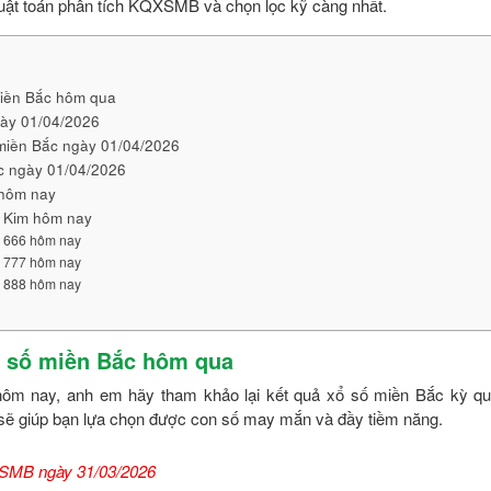
 thuật toán phân tích KQXSMB và chọn lọc kỹ càng nhất.
miền Bắc hôm qua
gày 01/04/2026
miền Bắc ngày 01/04/2026
c ngày 01/04/2026
 hôm nay
h Kim hôm nay
im 666 hôm nay
im 777 hôm nay
im 888 hôm nay
ổ số miền Bắc hôm qua
 hôm nay, anh em hãy tham khảo lại kết quả xổ số miền Bắc kỳ qu
sẽ giúp bạn lựa chọn được con số may mắn và đầy tiềm năng.
SMB ngày 31/03/2026